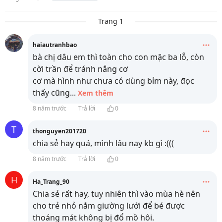
Trang 1
haiautranhbao
bà chị dâu em thì toàn cho con mặc ba lỗ, còn
cời trần để tránh nắng cơ
cơ mà hình như chưa có dùng bỉm này, đọc
thấy cũng
...
Xem thêm
8 năm trước
Trả lời
0
T
thonguyen201720
chia sẻ hay quá, mình lâu nay kb gì :(((
8 năm trước
Trả lời
0
H
Ha_Trang_90
Chia sẻ rất hay, tuy nhiên thì vào mùa hè nên
cho trẻ nhỏ nằm giường lưới để bé được
thoáng mát không bị đổ mồ hôi.