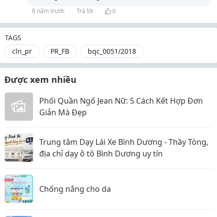
8 năm trước
Trả lời
0
TAGS
cln_pr
PR_FB
bqc_0051/2018
Được xem nhiều
Phối Quần Ngố Jean Nữ: 5 Cách Kết Hợp Đơn
Giản Mà Đẹp
Trung tâm Dạy Lái Xe Bình Dương - Thầy Tòng,
địa chỉ dạy ô tô Bình Dương uy tín
Chống nắng cho da