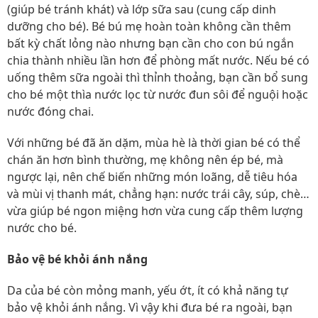
(giúp bé tránh khát) và lớp sữa sau (cung cấp dinh
dưỡng cho bé). Bé bú mẹ hoàn toàn không cần thêm
bất kỳ chất lỏng nào nhưng bạn cần cho con bú ngắn
chia thành nhiều lần hơn để phòng mất nước. Nếu bé có
uống thêm sữa ngoài thì thỉnh thoảng, bạn cần bổ sung
cho bé một thìa nước lọc từ nước đun sôi để nguội hoặc
nước đóng chai.
Với những bé đã ăn dặm, mùa hè là thời gian bé có thể
chán ăn hơn bình thường, mẹ không nên ép bé, mà
ngược lại, nên chế biến những món loãng, dễ tiêu hóa
và mùi vị thanh mát, chẳng hạn: nước trái cây, súp, chè…
vừa giúp bé ngon miệng hơn vừa cung cấp thêm lượng
nước cho bé.
Bảo vệ bé khỏi ánh nắng
Da của bé còn mỏng manh, yếu ớt, ít có khả năng tự
bảo vệ khỏi ánh nắng. Vì vậy khi đưa bé ra ngoài, bạn