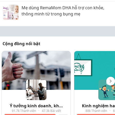
Mẹ dùng RemaMom DHA hỗ trợ con khỏe,
thông minh từ trong bụng mẹ
Cộng đồng nổi bật
Ý tưởng kinh doanh, kh...
Kinh nghiệm hay
91.7k Thành viên
·
47.3k Bài viết
88k Thành viên
·
6