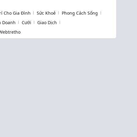
Trí Cho Gia Đình
Sức Khoẻ
Phong Cách Sống
h Doanh
Cưới
Giao Dịch
Webtretho