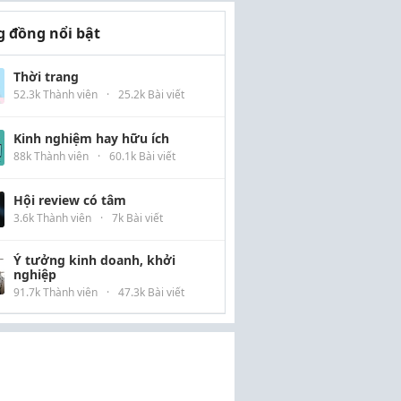
 đồng nổi bật
Thời trang
52.3k Thành viên
·
25.2k Bài viết
Kinh nghiệm hay hữu ích
88k Thành viên
·
60.1k Bài viết
Hội review có tâm
3.6k Thành viên
·
7k Bài viết
Ý tưởng kinh doanh, khởi
nghiệp
91.7k Thành viên
·
47.3k Bài viết