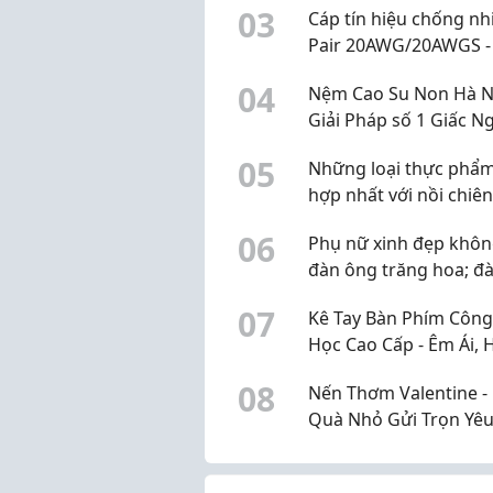
0
3
Cáp tín hiệu chống nh
Pair 20AWG/20AWGS -
sẵn kho, giá tốt Đà N
0
4
Nệm Cao Su Non Hà Nộ
Huế
Giải Pháp số 1 Giấc N
Ái Cho Mọi Gia Đình
0
5
Những loại thực phẩ
hợp nhất với nồi chiên
không dầu
0
6
Phụ nữ xinh đẹp khôn
đàn ông trăng hoa; đ
ông có năng lực cũng
0
7
Kê Tay Bàn Phím Công
chẳng ngại phụ nữ th
Học Cao Cấp - Êm Ái, 
& Bảo Vệ Cổ Tay Tối Đ
0
8
Nến Thơm Valentine 
Quà Nhỏ Gửi Trọn Yê
Thương Đến Người Đ
Biệt