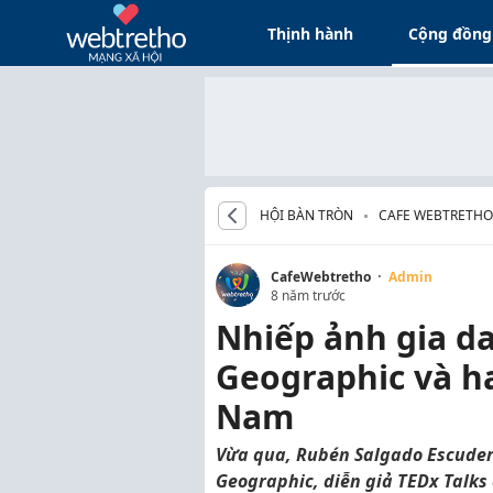
Thịnh hành
Cộng đồng
HỘI BÀN TRÒN
CAFE WEBTRETHO
·
CafeWebtretho
Admin
8 năm trước
Nhiếp ảnh gia da
Geographic và ha
Nam
Vừa qua, Rubén Salgado Escudero
Geographic, diễn giả TEDx Talks