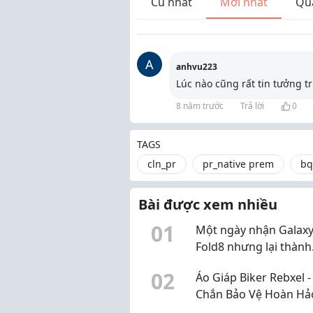
Cũ nhất
Mới nhất
Qu
A
anhvu223
Lúc nào cũng rất tin tưởng t
8 năm trước
Trả lời
0
TAGS
cln_pr
pr_native prem
bq
Bài được xem nhiều
0
1
Một ngày nhận Galaxy
Fold8 nhưng lại thành
chuyến khám phá Hà 
0
2
Áo Giáp Biker Rebxel -
Chắn Bảo Vệ Hoàn Hả
Mọi Hành Trình