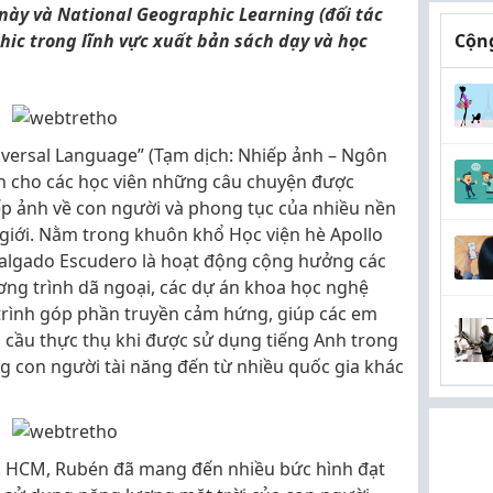
 này và National Geographic Learning (đối tác
ic trong lĩnh vực xuất bản sách dạy và học
Cộng
iversal Language” (Tạm dịch: Nhiếp ảnh – Ngôn
n cho các học viên những câu chuyện được
ếp ảnh về con người và phong tục của nhiều nền
 giới. Nằm trong khuôn khổ Học viện hè Apollo
 Salgado Escudero là hoạt động cộng hưởng các
ương trình dã ngoại, các dự án khoa học nghệ
trình góp phần truyền cảm hứng, giúp các em
 cầu thực thụ khi được sử dụng tiếng Anh trong
ng con người tài năng đến từ nhiều quốc gia khác
TP. HCM, Rubén đã mang đến nhiều bức hình đạt