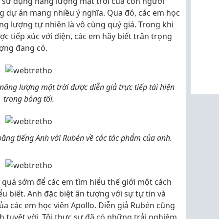
g sử dụng năng lượng mặt trời của con người
g dự án mang nhiều ý nghĩa. Qua đó, các em học
g lượng tự nhiên là vô cùng quý giá. Trong khi
c tiếp xúc với điện, các em hãy biết trân trọng
ợng đang có.
ăng lượng mặt trời được diễn giả trực tiếp tái hiện
trong bóng tối.
 bằng tiếng Anh với Rubén về các tác phẩm của anh.
 quá sớm để các em tìm hiểu thế giới một cách
 biết. Anh đặc biệt ấn tượng với sự tự tin và
của các em học viên Apollo. Diễn giả Rubén cũng
h tuyệt vời. Tôi thực sự đã có những trải nghiệm