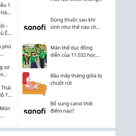
iễu 1
dầu có cửa sổ quan
 Hàng
sát
ẵng,
Dùng thuốc sau khi
i -
sinh như thế nào cho
gủ Êm
đúng
m phù
Màn thể dục đồng
diễn của 11.032 học
sinh Bình Dương đạt
g sợ
kỷ lục Việt Nam
àn
Bầu mấy tháng giữa bị
chuột rút
 Thái
ực tế
Hỗ Trợ
a.
Bổ sung canxi thời
- Món
điểm nào?
u
ặc