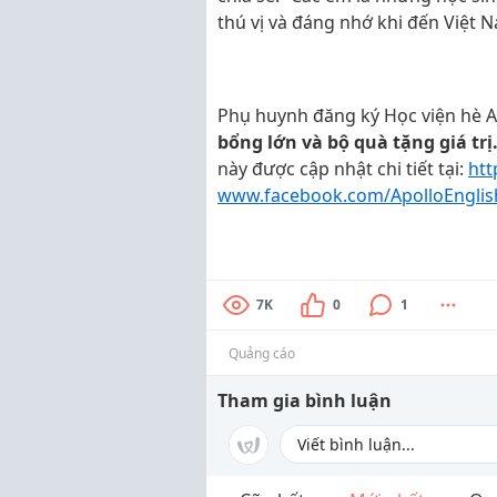
thú vị và đáng nhớ khi đến Việt 
Phụ huynh đăng ký Học viện hè A
bổng lớn và bộ quà tặng giá trị
này được cập nhật chi tiết tại:
htt
www.facebook.com/ApolloEnglish
7K
0
1
Quảng cáo
Tham gia bình luận