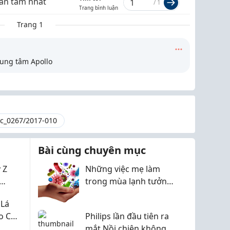
an tâm nhất
/
1
Trang bình luận
Trang 1
rung tâm Apollo
c_0267/2017-010
Bài cùng chuyên mục
 Z
Những việc mẹ làm
trong mùa lạnh tưởng
Nội
là bảo vệ con nhưng
 Lá
lại khiến con dễ bị ốm
o Cho
Philips lần đầu tiên ra
hơn
mắt Nồi chiên không