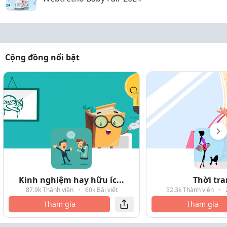
Cộng đồng nổi bật
Kinh nghiệm hay hữu íc...
Thời tr
87.9k Thành viên
·
60k Bài viết
52.3k Thành viên
·
Tham gia
Tham gia