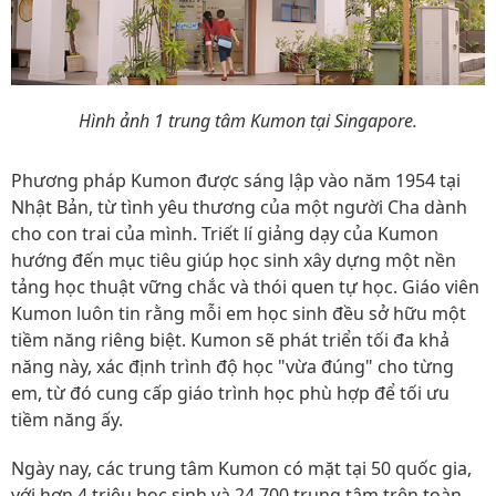
Hình ảnh 1 trung tâm Kumon tại Singapore.
Phương pháp Kumon được sáng lập vào năm 1954 tại
Nhật Bản, từ tình yêu thương của một người Cha dành
cho con trai của mình. Triết lí giảng dạy của Kumon
hướng đến mục tiêu giúp học sinh xây dựng một nền
tảng học thuật vững chắc và thói quen tự học. Giáo viên
Kumon luôn tin rằng mỗi em học sinh đều sở hữu một
tiềm năng riêng biệt. Kumon sẽ phát triển tối đa khả
năng này, xác định trình độ học "vừa đúng" cho từng
em, từ đó cung cấp giáo trình học phù hợp để tối ưu
tiềm năng ấy.
Ngày nay, các trung tâm Kumon có mặt tại 50 quốc gia,
với hơn 4 triệu học sinh và 24,700 trung tâm trên toàn