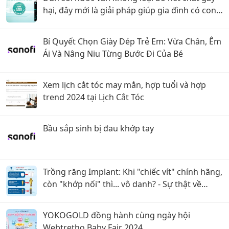
hại, đây mới là giải pháp giúp gia đình có con
nhỏ uống nước an toàn tuyệt đối, nâng cao
sức khỏe
Bí Quyết Chọn Giày Dép Trẻ Em: Vừa Chân, Êm
Ái Và Nâng Niu Từng Bước Đi Của Bé
Xem lịch cắt tóc may mắn, hợp tuổi và hợp
trend 2024 tại Lịch Cắt Tóc
Bầu sắp sinh bị đau khớp tay
Trồng răng Implant: Khi "chiếc vít" chính hãng,
còn "khớp nối" thì... vô danh? - Sự thật về
những ca cấy ghép giá rẻ
YOKOGOLD đồng hành cùng ngày hội
Webtretho Baby Fair 2024