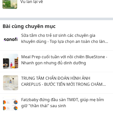
Vu lan lại về
Bài cùng chuyên mục
Sữa tắm cho trẻ sơ sinh các chuyên gia
khuyên dùng - Top lựa chọn an toàn cho làn
da non nớt của bé
Meal Prep cuối tuần với nồi chiên BlueStone -
Nhanh gọn nhưng đủ dinh dưỡng
TRUNG TÂM CHẨN ĐOÁN HÌNH ẢNH
CAREPLUS - BƯỚC TIẾN MỚI TRONG CHĂM
SÓC SỨC KHỎE PHỤ NỮ
Fatzbaby đứng đầu sàn TMĐT, giúp mẹ bỉm
giữ "thần thái" sau sinh