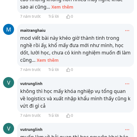
sao ai cũng
...
Xem thêm
7 năm trước
Trả lời
0
M
maitranghaiu
mod viết bài này khéo giờ thành tinh trong
nghề rồi ấy, khổ mấy đưa mới như mình, học
dốt, lười học, chưa có kinh nghiệm muốn đi làm
cũng
...
Xem thêm
7 năm trước
Trả lời
0
V
vutrunglinh
không thì học mấy khóa nghiệp vụ tổng quan
về logistics và xuất nhập khẩu mình thấy cũng k
vứt đi gì cả
7 năm trước
Trả lời
0
V
vutrunglinh