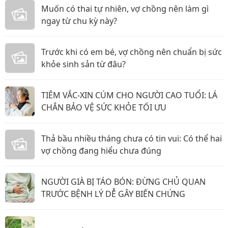
Muốn có thai tự nhiên, vợ chồng nên làm gì
ngay từ chu kỳ này?
Trước khi có em bé, vợ chồng nên chuẩn bị sức
khỏe sinh sản từ đâu?
TIÊM VẮC-XIN CÚM CHO NGƯỜI CAO TUỔI: LÁ
CHẮN BẢO VỆ SỨC KHỎE TỐI ƯU
Thả bầu nhiều tháng chưa có tin vui: Có thể hai
vợ chồng đang hiểu chưa đúng
NGƯỜI GIÀ BỊ TÁO BÓN: ĐỪNG CHỦ QUAN
TRƯỚC BỆNH LÝ DỄ GÂY BIẾN CHỨNG