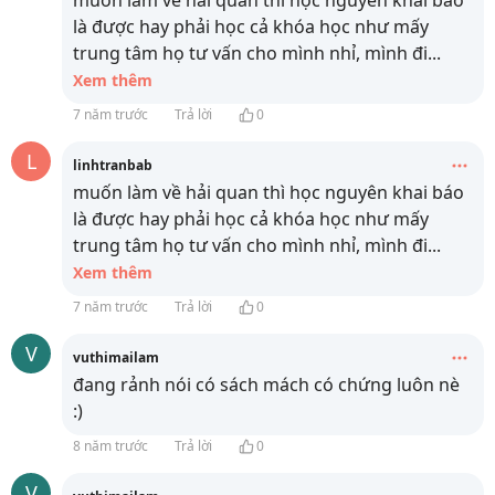
muốn làm về hải quan thì học nguyên khai báo
là được hay phải học cả khóa học như mấy
trung tâm họ tư vấn cho mình nhỉ, mình đi
...
Xem thêm
7 năm trước
Trả lời
0
L
linhtranbab
muốn làm về hải quan thì học nguyên khai báo
là được hay phải học cả khóa học như mấy
trung tâm họ tư vấn cho mình nhỉ, mình đi
...
Xem thêm
7 năm trước
Trả lời
0
V
vuthimailam
đang rảnh nói có sách mách có chứng luôn nè
:)
8 năm trước
Trả lời
0
V