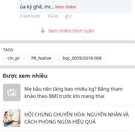
ủa kỳ ghê, mr
...
Xem thêm
8 năm trước
Trả lời
1
Xem thêm bình luận
TAGS
cln_pr
PR_Native
bqc_0059/2018-008
Được xem nhiều
Mẹ bầu nên tăng bao nhiêu kg? Bảng tham
khảo theo BMI trước khi mang thai
HỘI CHỨNG CHUYỂN HÓA: NGUYÊN NHÂN VÀ
CÁCH PHÒNG NGỪA HIỆU QUẢ