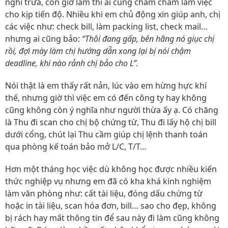
nghỉ trưa, còn giờ làm thì ai cũng chăm chăm làm việc
cho kịp tiến độ. Nhiều khi em chủ động xin giúp anh, chị
các việc như: check bill, làm packing list, check mail…
nhưng ai cũng bảo:
“Thôi đang gấp, bên hãng nó giục chị
rồi, đợi mày làm chị hướng dẫn xong lại bị nói chậm
deadline, khi nào rảnh chị bảo cho L”.
Nói thật là em thấy rất nản, lúc vào em hừng hực khí
thế, nhưng giờ thì việc em có đến công ty hay không
cũng không còn ý nghĩa như người thừa ấy ạ. Có chăng
là Thu đi scan cho chị bộ chứng từ, Thu đi lấy hộ chị bill
dưới cổng, chút lại Thu cầm giúp chị lệnh thanh toán
qua phòng kế toán bảo mở L/C, T/T…
Hơn một tháng học việc dù không học được nhiều kiến
thức nghiệp vụ nhưng em đã có kha khá kinh nghiệm
làm văn phòng như: cất tài liệu, đóng dấu chứng từ
hoặc in tài liệu, scan hóa đơn, bill… sao cho đẹp, không
bị rách hay mất thông tin để sau này đi làm cũng không