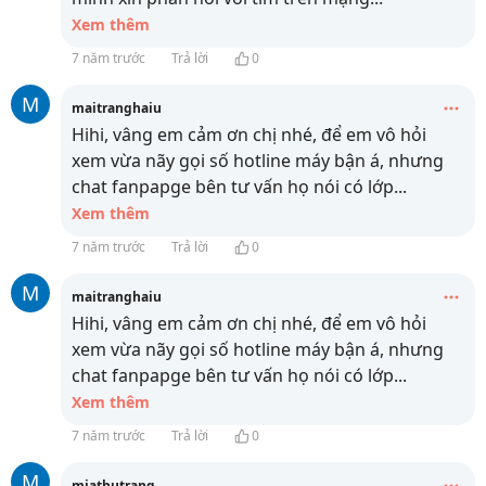
Xem thêm
7 năm trước
Trả lời
0
M
maitranghaiu
Hihi, vâng em cảm ơn chị nhé, để em vô hỏi
xem vừa nãy gọi số hotline máy bận á, nhưng
chat fanpapge bên tư vấn họ nói có lớp
...
Xem thêm
7 năm trước
Trả lời
0
M
maitranghaiu
Hihi, vâng em cảm ơn chị nhé, để em vô hỏi
xem vừa nãy gọi số hotline máy bận á, nhưng
chat fanpapge bên tư vấn họ nói có lớp
...
Xem thêm
7 năm trước
Trả lời
0
M
miathutrang