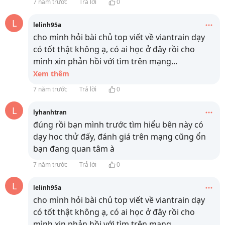
7 năm trước
Trả lời
0
L
lelinh95a
cho mình hỏi bài chủ top viết về viantrain dạy
có tốt thật không ạ, có ai học ở đây rồi cho
mình xin phản hồi với tìm trên mạng
...
Xem thêm
7 năm trước
Trả lời
0
L
lyhanhtran
đúng rồi bạn mình trước tìm hiểu bên này có
dạy hoc thử đấy, đánh giá trên mạng cũng ổn
bạn đang quan tâm à
7 năm trước
Trả lời
0
L
lelinh95a
cho mình hỏi bài chủ top viết về viantrain dạy
có tốt thật không ạ, có ai học ở đây rồi cho
mình xin phản hồi với tìm trên mạng
...