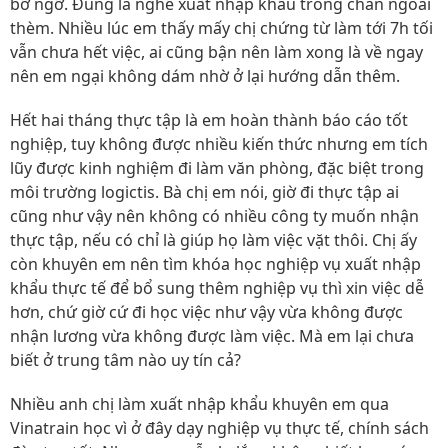
bỡ ngỡ. Đúng là nghề xuất nhập khẩu trong chán ngoài
thèm. Nhiều lúc em thấy mấy chị chứng từ làm tới 7h tối
vẫn chưa hết việc, ai cũng bận nên làm xong là về ngay
nên em ngại không dám nhờ ở lại hướng dẫn thêm.
Hết hai tháng thực tập là em hoàn thành báo cáo tốt
nghiệp, tuy không được nhiều kiến thức nhưng em tích
lũy được kinh nghiệm đi làm văn phòng, đặc biệt trong
môi trường logictis. Bà chị em nói, giờ đi thực tập ai
cũng như vậy nên không có nhiều công ty muốn nhận
thực tập, nếu có chỉ là giúp họ làm việc vặt thôi. Chị ấy
còn khuyên em nên tìm khóa học nghiệp vụ xuất nhập
khẩu thực tế để bổ sung thêm nghiệp vụ thì xin việc dễ
hơn, chứ giờ cứ đi học việc như vậy vừa không được
nhận lương vừa không được làm việc. Mà em lại chưa
biết ở trung tâm nào uy tín cả?
Nhiều anh chị làm xuất nhập khẩu khuyên em qua
Vinatrain học vì ở đây dạy nghiệp vụ thực tế, chính sách