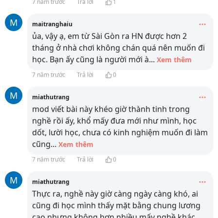
7 năm trước
Trả lời
1
M
maitranghaiu
ủa, vậy ạ, em từ Sài Gòn ra HN được hơn 2
tháng ở nhà chơi không chán quá nên muốn đi
học. Bạn ấy cũng là người mới à
...
Xem thêm
7 năm trước
Trả lời
0
M
miathutrang
mod viết bài này khéo giờ thành tinh trong
nghề rồi ấy, khổ mấy đưa mới như mình, học
dốt, lười học, chưa có kinh nghiệm muốn đi làm
cũng
...
Xem thêm
7 năm trước
Trả lời
0
M
miathutrang
Thực ra, nghề này giờ càng ngày càng khó, ai
cũng đi học mình thấy mặt bằng chung lương
cao nhưng không hơn nhiều mấy nghề khác