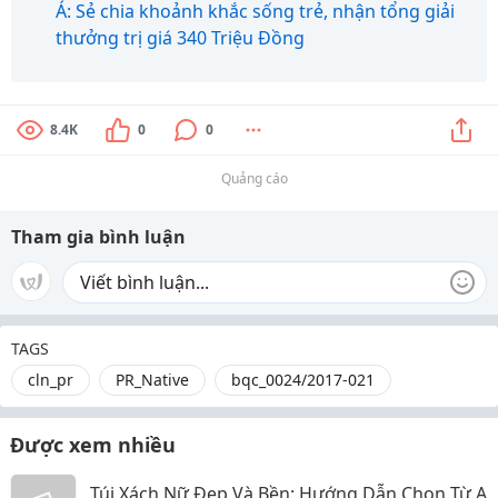
Á: Sẻ chia khoảnh khắc sống trẻ, nhận tổng giải
thưởng trị giá 340 Triệu Đồng
8.4K
0
0
Quảng cáo
Tham gia bình luận
TAGS
cln_pr
PR_Native
bqc_0024/2017-021
Được xem nhiều
Túi Xách Nữ Đẹp Và Bền: Hướng Dẫn Chọn Từ A