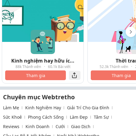
Kinh nghiệm hay hữu íc...
Thời tr
88k Thành viên
·
60.1k Bài viết
52.3k Thành viên
·
Tham gia
Tham gia
Chuyên mục Webtretho
Làm Mẹ
Kinh Nghiệm Hay
Giải Trí Cho Gia Đình
Sức Khoẻ
Phong Cách Sống
Làm Đẹp
Tâm Sự
Reviews
Kinh Doanh
Cưới
Giao Dịch
Câu Lạc Bộ & Hội Nhóm
Ngôi Nhà Webtretho