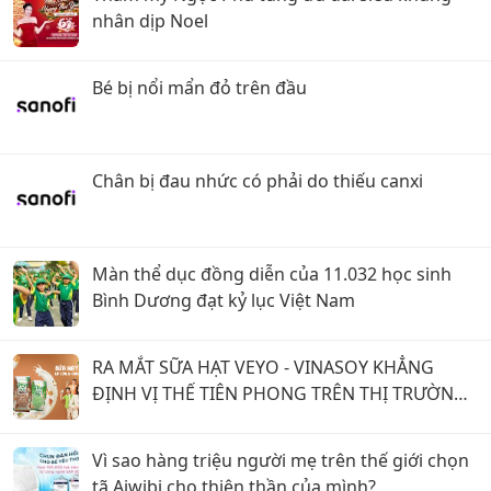
nhân dịp Noel
Bé bị nổi mẩn đỏ trên đầu
Chân bị đau nhức có phải do thiếu canxi
Màn thể dục đồng diễn của 11.032 học sinh
Bình Dương đạt kỷ lục Việt Nam
RA MẮT SỮA HẠT VEYO - VINASOY KHẲNG
ĐỊNH VỊ THẾ TIÊN PHONG TRÊN THỊ TRƯỜNG
SỮA HẠT TẠI VIỆT NAM
Vì sao hàng triệu người mẹ trên thế giới chọn
tã Aiwibi cho thiên thần của mình?