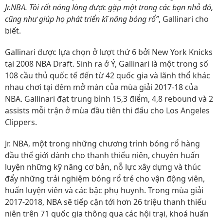
Jr.NBA. Tôi rất nóng lòng được gặp một trong các bạn nhỏ đó,
cũng như giúp họ phát triển kĩ năng bóng rổ”
, Gallinari cho
biết.
Gallinari được lựa chọn ở lượt thứ 6 bởi New York Knicks
tại 2008 NBA Draft. Sinh ra ở Ý, Gallinari là một trong số
108 cầu thủ quốc tế đến từ 42 quốc gia và lãnh thổ khác
nhau chơi tại đêm mở màn của mùa giải 2017-18 của
NBA. Gallinari đạt trung bình 15,3 điểm, 4,8 rebound và 2
assists mỗi trận ở mùa đầu tiên thi đấu cho Los Angeles
Clippers.
Jr. NBA, một trong những chương trình bóng rổ hàng
đầu thế giới dành cho thanh thiếu niên, chuyên huấn
luyện những kỹ năng cơ bản, nỗ lực xây dựng và thúc
đẩy những trải nghiệm bóng rổ trẻ cho vận động viên,
huấn luyện viên và các bậc phụ huynh. Trong mùa giải
2017-2018, NBA sẽ tiếp cận tới hơn 26 triệu thanh thiếu
niên trên 71 quốc gia thông qua các hội trại, khoá huấn