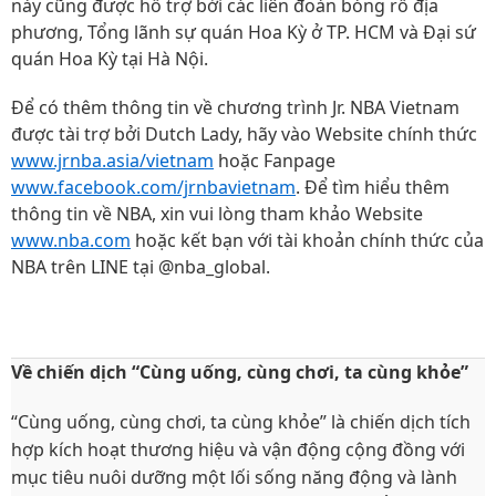
này cũng được hỗ trợ bởi các liên đoàn bóng rổ địa
phương, Tổng lãnh sự quán Hoa Kỳ ở TP. HCM và Đại sứ
quán Hoa Kỳ tại Hà Nội.
Để có thêm thông tin về chương trình Jr. NBA Vietnam
được tài trợ bởi Dutch Lady, hãy vào Website chính thức
www.jrnba.asia/vietnam
hoặc Fanpage
www.facebook.com/jrnbavietnam
. Để tìm hiểu thêm
thông tin về NBA, xin vui lòng tham khảo Website
www.nba.com
hoặc kết bạn với tài khoản chính thức của
NBA trên LINE tại @nba_global.
Về chiến dịch “Cùng uống, cùng chơi, ta cùng khỏe”
“Cùng uống, cùng chơi, ta cùng khỏe” là chiến dịch tích
hợp kích hoạt thương hiệu và vận động cộng đồng với
mục tiêu nuôi dưỡng một lối sống năng động và lành