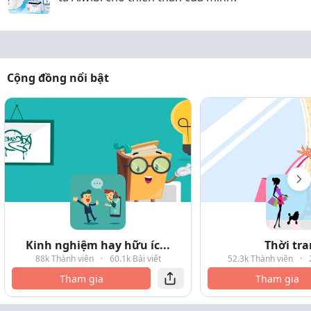
Cộng đồng nổi bật
Kinh nghiệm hay hữu íc...
Thời tr
88k Thành viên
·
60.1k Bài viết
52.3k Thành viên
·
Tham gia
Tham gia