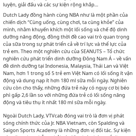
luyện, giải đấu và các sự kiện rộng khắp…
Dutch Lady đồng hành cùng NBA như là một phần của
chiến dịch “Cùng uống, cùng chơi, ta cùng khỏe” của
mình, nhằm khuyến khích một lối sống và chế độ dinh
dưỡng năng động, đồng thời đề cao vai trò quan trọng
của sữa trong sự phát triển cả về trí lực và thể lực của
trẻ em. Theo một nghiên cứu của SEANUTS – Tổ chức
nghiên cứu phát triển dinh dưỡng Đông Nam Á – về vấn
đề dinh dưỡng tại Indonesia, Malaysia, Thái Lan và Việt
Nam, hơn 1 trong số 5 trẻ em Việt Nam có lối sống ít vận
động và dung nạp ít hơn 180 ml sữa mỗi ngày. Nghiên
cứu còn cho thấy, những đứa trẻ này có nguy cơ bị béo
phì gấp 2,6 lần so với những đứa trẻ có lối sống năng
động và tiêu thụ ít nhất 180 ml sữa mỗi ngày.
Ngoài Dutch Lady, VTVcab đóng vai trò là đơn vị phát
sóng chính thức của Jr. NBA Vietnam, còn Spalding và
Saigon Sports Academy là những đơn vị đối tác. Sự kiện