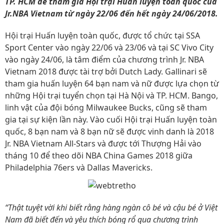
TP. HCM để tham gia Hội trại Huấn luyện toàn quốc của
Jr.NBA Vietnam từ ngày 22/06 đến hết ngày 24/06/2018.
Hội trại Huấn luyện toàn quốc, được tổ chức tại SSA
Sport Center vào ngày 22/06 và 23/06 và tại SC Vivo City
vào ngày 24/06, là tâm điểm của chương trình Jr. NBA
Vietnam 2018 được tài trợ bởi Dutch Lady. Gallinari sẽ
tham gia huấn luyện 64 bạn nam và nữ được lựa chọn từ
những Hội trại tuyển chọn tại Hà Nội và TP. HCM. Bango,
linh vật của đội bóng Milwaukee Bucks, cũng sẽ tham
gia tại sự kiện lần này. Vào cuối Hội trại Huấn luyện toàn
quốc, 8 bạn nam và 8 bạn nữ sẽ được vinh danh là 2018
Jr. NBA Vietnam All-Stars và được tới Thượng Hải vào
tháng 10 để theo dõi NBA China Games 2018 giữa
Philadelphia 76ers và Dallas Mavericks.
“Thật tuyệt vời khi biết rằng hàng ngàn cô bé và cậu bé ở Việt
Nam đã biết đến và yêu thích bóng rổ qua chương trình