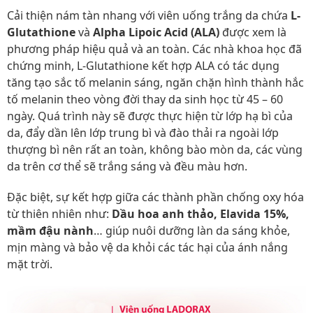
Cải thiện nám tàn nhang với viên uống trắng da chứa
L-
Glutathione
và
Alpha Lipoic Acid (ALA)
được xem là
phương pháp hiệu quả và an toàn. Các nhà khoa học đã
chứng minh, L-Glutathione kết hợp ALA có tác dụng
tăng tạo sắc tố melanin sáng, ngăn chặn hình thành hắc
tố melanin theo vòng đời thay da sinh học từ 45 – 60
ngày. Quá trình này sẽ được thực hiện từ lớp hạ bì của
da, đẩy dần lên lớp trung bì và đào thải ra ngoài lớp
thượng bì nên rất an toàn, không bào mòn da, các vùng
da trên cơ thể sẽ trắng sáng và đều màu hơn.
Đặc biệt, sự kết hợp giữa các thành phần chống oxy hóa
từ thiên nhiên như:
Dầu hoa anh thảo, Elavida 15%,
mầm đậu nành
… giúp nuôi dưỡng làn da sáng khỏe,
mịn màng và bảo vệ da khỏi các tác hại của ánh nắng
mặt trời.