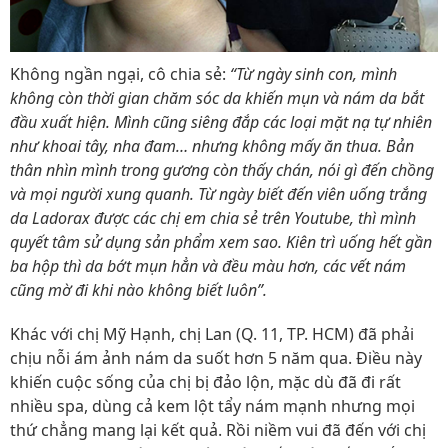
Không ngần ngại, cô chia sẻ:
“Từ ngày sinh con, mình
không còn thời gian chăm sóc da khiến mụn và nám da bắt
đầu xuất hiện. Mình cũng siêng đắp các loại mặt nạ tự nhiên
như khoai tây, nha đam… nhưng không mấy ăn thua. Bản
thân nhìn mình trong gương còn thấy chán, nói gì đến chồng
và mọi người xung quanh. Từ ngày biết đến viên uống trắng
da Ladorax được các chị em chia sẻ trên Youtube, thì mình
quyết tâm sử dụng sản phẩm xem sao. Kiên trì uống hết gần
ba hộp thì da bớt mụn hẳn và đều màu hơn, các vết nám
cũng mờ đi khi nào không biết luôn”.
Khác với chị Mỹ Hạnh, chị Lan (Q. 11, TP. HCM) đã phải
chịu nỗi ám ảnh nám da suốt hơn 5 năm qua. Điều này
khiến cuộc sống của chị bị đảo lộn, mặc dù đã đi rất
nhiều spa, dùng cả kem lột tẩy nám mạnh nhưng mọi
thứ chẳng mang lại kết quả. Rồi niềm vui đã đến với chị