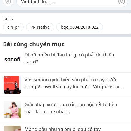
TAGS
cln_pr
PR_Native
bqc_0004/2018-022
Bài cùng chuyên mục
Đi bộ nhiều bị đau lưng, có phải do thiếu
canxi?
Viessmann giới thiệu sản phẩm máy nước
nóng Vitowell và máy lọc nước Vitopure tại
Việt Nam
Giải pháp vượt qua rối loạn nội tiết tố tiền
mãn kinh nhẹ nhàng
Mang bầu nhưng em bị đau cổ tay