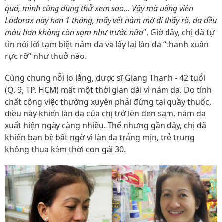
quá, mình cũng dùng thử xem sao… Vậy mà uống viên
Ladorax này hơn 1 tháng, mấy vết nám mờ đi thấy rõ, da đều
màu hơn không còn sạm như trước nữa
”. Giờ đây, chị đã tự
tin nói lời tạm biệt
nám da
và lấy lại làn da “thanh xuân
rực rỡ” như thuở nào.
Cùng chung nỗi lo lắng, dược sĩ Giang Thanh - 42 tuổi
(Q. 9, TP. HCM) mất một thời gian dài vì nám da. Do tính
chất công việc thường xuyên phải đứng tại quầy thuốc,
điều này khiến làn da của chị trở lên đen sạm, nám da
xuất hiện ngày càng nhiều. Thế nhưng gần đây, chị đã
khiến bạn bè bất ngờ vì làn da trắng mịn, trẻ trung
không thua kém thời con gái 30.