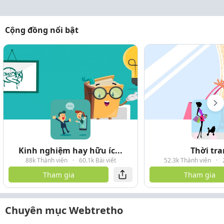
Cộng đồng nổi bật
Kinh nghiệm hay hữu íc...
Thời tr
88k Thành viên
·
60.1k Bài viết
52.3k Thành viên
·
Tham gia
Tham gia
Chuyên mục Webtretho