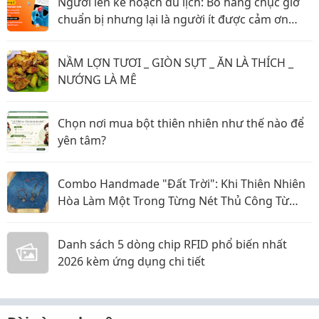
Người lên kế hoạch du lịch: Bỏ hàng chục giờ
chuẩn bị nhưng lại là người ít được cảm ơn
nhất?
NẦM LỢN TƯƠI _ GIÒN SỰT _ ĂN LÀ THÍCH _
NƯỚNG LÀ MÊ
Chọn nơi mua bột thiên nhiên như thế nào để
yên tâm?
Combo Handmade "Đất Trời": Khi Thiên Nhiên
Hòa Làm Một Trong Từng Nét Thủ Công Từ
Sophiebeauty
Danh sách 5 dòng chip RFID phổ biến nhất
2026 kèm ứng dụng chi tiết