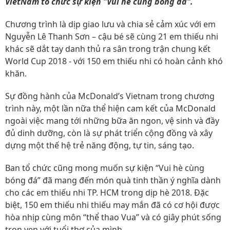
VietNam tổ chức sự kiện "Vui hè cùng bóng đá".
Chương trình là dịp giao lưu và chia sẻ cảm xúc với em
Nguyễn Lê Thanh Sơn – cậu bé sẽ cùng 21 em thiếu nhi
khác sẽ dắt tay danh thủ ra sân trong trận chung kết
World Cup 2018 - với 150 em thiếu nhi có hoàn cảnh khó
khăn.
Sự đồng hành của McDonald’s Vietnam trong chương
trình này, một lần nữa thể hiện cam kết của McDonald
ngoài việc mang tới những bữa ăn ngon, vệ sinh và đầy
đủ dinh dưỡng, còn là sự phát triển cộng đồng và xây
dựng một thế hệ trẻ năng động, tự tin, sáng tạo.
Ban tổ chức cũng mong muốn sự kiện “Vui hè cùng
bóng đá” đã mang đến món quà tinh thần ý nghĩa dành
cho các em thiếu nhi TP. HCM trong dịp hè 2018. Đặc
biệt, 150 em thiếu nhi thiếu may mắn đã có cơ hội được
hòa nhịp cùng môn “thể thao Vua” và có giây phút sống
trọn vẹn với tuổi thơ của mình.