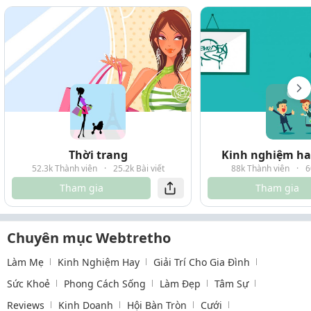
Thời trang
Kinh nghiệm hay
52.3k Thành viên
·
25.2k Bài viết
88k Thành viên
·
6
Tham gia
Tham gia
Chuyên mục Webtretho
Làm Mẹ
Kinh Nghiệm Hay
Giải Trí Cho Gia Đình
Sức Khoẻ
Phong Cách Sống
Làm Đẹp
Tâm Sự
Reviews
Kinh Doanh
Hội Bàn Tròn
Cưới