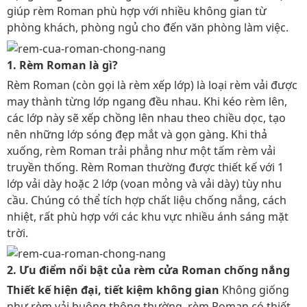
giúp rèm Roman phù hợp với nhiều không gian từ
phòng khách, phòng ngủ cho đến văn phòng làm việc.
1. Rèm Roman là gì?
Rèm Roman (còn gọi là rèm xếp lớp) là loại rèm vải được
may thành từng lớp ngang đều nhau. Khi kéo rèm lên,
các lớp này sẽ xếp chồng lên nhau theo chiều dọc, tạo
nên những lớp sóng đẹp mắt và gọn gàng. Khi thả
xuống, rèm Roman trải phẳng như một tấm rèm vải
truyền thống. Rèm Roman thường được thiết kế với 1
lớp vải dày hoặc 2 lớp (voan mỏng và vải dày) tùy nhu
cầu. Chúng có thể tích hợp chất liệu chống nắng, cách
nhiệt, rất phù hợp với các khu vực nhiều ánh sáng mặt
trời.
2. Ưu điểm nổi bật của rèm cửa Roman chống nắng
Thiết kế hiện đại, tiết kiệm không gian
Không giống
như rèm vải buông thông thường, rèm Roman có thiết