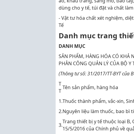
áo, khẩu trang, săng mổ, bao tay,
dùng cho y tế, túi đặt và chất l
- Vật tư hóa chất xét nghiệm, di
Tế
Danh mục trang thiết
DANH MỤC
SẢN PHẨM, HÀNG HÓA CÓ KHẢ 
PHÂN CÔNG QUẢN LÝ CỦA BỘ Y 
(Thông tư số: 31/2017/TT-BYT của B
T
Tên sản phẩm, hàng hóa
T
1.
Thuốc thành phẩm, vắc-xin, Sin
2.
Nguyên liệu làm thuốc, bao bì ti
Trang thiết bị y tế thuộc loại B
3.
15/5/2016 của Chính phủ về quản 