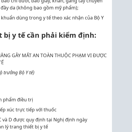
 bao chi dưới, bao giày, khăn, găng tay chuyên
àm đầy da (không bao gồm mỹ phẩm);
ệt khuẩn dùng trong y tế theo xác nhận của Bộ Y
 bị y tế cần phải kiểm định:
NĂNG GÂY MẤT AN TOÀN THUỘC PHẠM VI ĐƯỢC
TẾ
ộ trưởng Bộ Y tế)
h phẩm điều trị
ếp xúc trực tiếp với thuốc
, C và D được quy định tại Nghị định ngày
lý trang thiết bị y tế