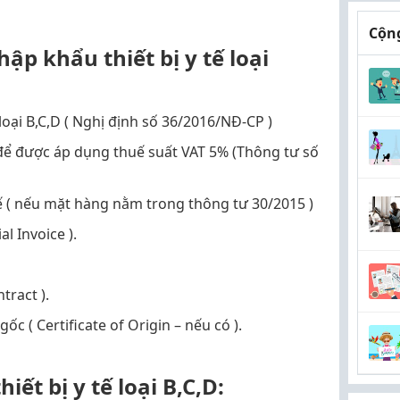
Cộng
ập khẩu thiết bị y tế loại
ế loại B,C,D ( Nghị định số 36/2016/NĐ-CP )
 để được áp dụng thuế suất VAT 5% (Thông tư số
ế ( nếu mặt hàng nằm trong thông tư 30/2015 )
 Invoice ).
tract ).
c ( Certificate of Origin – nếu có ).
iết bị y tế loại B,C,D: