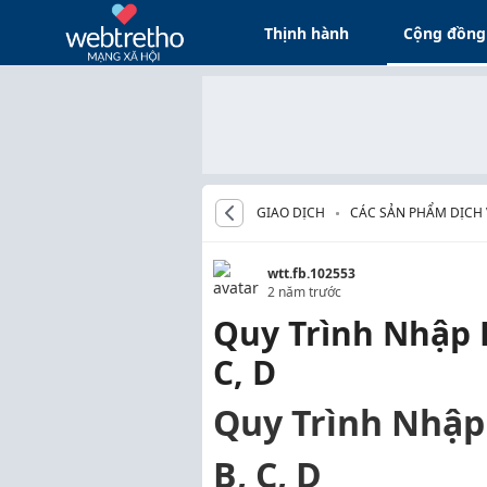
Thịnh hành
Cộng đồng
GIAO DỊCH
CÁC SẢN PHẨM DỊCH
wtt.fb.102553
2 năm trước
Quy Trình Nhập K
C, D
Quy Trình Nhập 
B, C, D