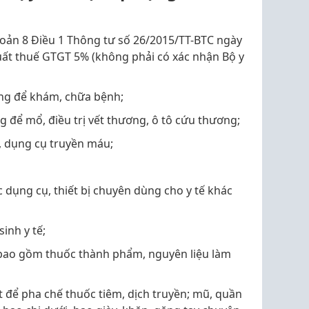
hoản 8 Điều 1 Thông tư số 26/2015/TT-BTC ngày
ất thuế GTGT 5% (không phải có xác nhận Bộ y
dùng để khám, chữa bệnh;
g để mổ, điều trị vết thương, ô tô cứu thương;
, dụng cụ truyền máu;
c dụng cụ, thiết bị chuyên dùng cho y tế khác
sinh y tế;
bao gồm thuốc thành phẩm, nguyên liệu làm
ất để pha chế thuốc tiêm, dịch truyền; mũ, quần