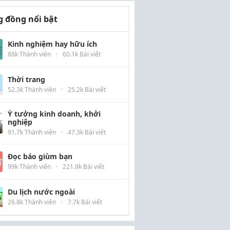
 đồng nổi bật
Kinh nghiệm hay hữu ích
88k Thành viên
·
60.1k Bài viết
Thời trang
52.3k Thành viên
·
25.2k Bài viết
Ý tưởng kinh doanh, khởi
nghiệp
91.7k Thành viên
·
47.3k Bài viết
Đọc báo giùm bạn
99k Thành viên
·
221.9k Bài viết
Du lịch nước ngoài
26.8k Thành viên
·
7.7k Bài viết