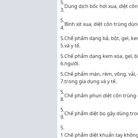
5.
Dung dịch bốc hơi xua, diệt côn
3.
5.
Bình xịt xua, diệt côn trùng dùn
4.
5.
Chế phẩm dạng bả, bột, gel, ke
5.
và y tế.
5.
Chế phẩm dạng kem xoa, gel, bì
6.
người.
5.
Chế phẩm màn, rèm, võng, vải, 
7.
trong gia dụng và y tế.
5.
Chế phẩm phun diệt côn trùng d
8.
5.
Chế phẩm diệt bọ gậy dùng tron
9.
5.
1
Chế phẩm diệt khuẩn tay khôn