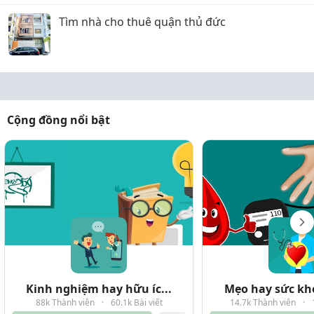
Tìm nhà cho thuê quận thủ đức
Cộng đồng nổi bật
Kinh nghiệm hay hữu íc...
Mẹo hay sức kho
88k Thành viên
·
60.1k Bài viết
14.7k Thành viên
·