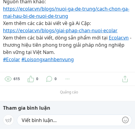
Nguồn tham khảo:
https://ecolar.vn/blogs/nuoi-ga-de-trung/cach-chon-ga-
mai-hau-bi-de-nuoi-de-trung
Xem thêm các các bài viết về gà Ai Cập:
https://ecolar.vn/blogs/giai-phap-chan-nuoi-ecolar
Xem thêm các bài viết, dòng sản phẩm mới tại
Ecolar.vn
-
thương hiệu tiên phong trong giải pháp nông nghiệp
bền vững tại Việt Nam.
#Ecolar
#Loisongxanhbenvung
615
0
0
Quảng cáo
Tham gia bình luận