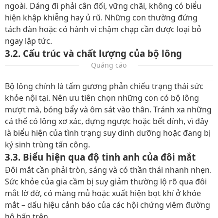
ngoài. Dáng đi phải cân đối, vững chãi, không có biểu
hiện khập khiễng hay ủ rũ. Những con thường đứng
tách đàn hoặc có hành vi chậm chạp cần được loại bỏ
ngay lập tức.
3.2. Cấu trúc và chất lượng của bộ lông
Quảng cáo
Bộ lông chính là tấm gương phản chiếu trạng thái sức
khỏe nội tại. Nên ưu tiên chọn những con có bộ lông
mượt mà, bóng bẩy và ôm sát vào thân. Tránh xa những
cá thể có lông xơ xác, dựng ngược hoặc bết dính, vì đây
là biểu hiện của tình trạng suy dinh dưỡng hoặc đang bị
ký sinh trùng tấn công.
3.3. Biểu hiện qua độ tinh anh của đôi mắt
Đôi mắt cần phải tròn, sáng và có thần thái nhanh nhẹn.
Sức khỏe của gia cầm bị suy giảm thường lộ rõ qua đôi
mắt lờ đờ, có màng mủ hoặc xuất hiện bọt khí ở khóe
mắt – dấu hiệu cảnh báo của các hội chứng viêm đường
hô hấp trên.