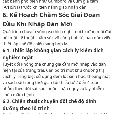
các bệnh phổ biến như
Gumboro
và
Cúm gia cầm
(A/H5N1)
trước khi tiến hành giao nhận đàn.
6. Kế Hoạch Chăm Sóc Giai Đoạn
Đầu Khi Nhập Đàn Mới
Quá trình chuyển vùng và thích nghi môi trường mới đòi
hỏi một kỹ thuật chăm sóc vô cùng tinh tế, bao gồm việc
thiết lập
chế độ chiếu sáng
hợp lý.
6.1. Thiết lập không gian cách ly kiểm dịch
nghiêm ngặt
Tuyệt đối không thả chung gia cầm mới nhập vào đàn
hiện tại của trang trại. Cần bố trí một khu chuồng trại
cách ly riêng biệt sử dụng
đệm lót sinh học
, thoáng mát
và sạch sẽ trong thời gian tối thiểu từ 2 đến 4 tuần
nhằm theo dõi sát sao, ngăn chặn nguy cơ lây nhiễm
chéo mầm bệnh.
6.2. Chiến thuật chuyển đổi chế độ dinh
dưỡng theo lộ trình