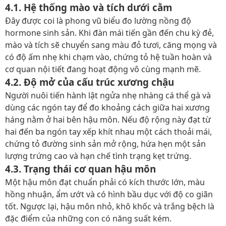
4.1. Hệ thống mào và tích dưới cằm
Đây được coi là phong vũ biểu đo lường nồng độ
hormone sinh sản. Khi đàn mái tiến gần đến chu kỳ đẻ,
mào và tích sẽ chuyển sang màu đỏ tươi, căng mọng và
có độ ấm nhẹ khi chạm vào, chứng tỏ hệ tuần hoàn và
cơ quan nội tiết đang hoạt động vô cùng mạnh mẽ.
4.2. Độ mở của cấu trúc xương chậu
Người nuôi tiến hành lật ngửa nhẹ nhàng cá thể gà và
dùng các ngón tay để đo khoảng cách giữa hai xương
háng nằm ở hai bên hậu môn. Nếu độ rộng này đạt từ
hai đến ba ngón tay xếp khít nhau một cách thoải mái,
chứng tỏ đường sinh sản mở rộng, hứa hẹn một sản
lượng trứng cao và hạn chế tình trạng kẹt trứng.
4.3. Trạng thái cơ quan hậu môn
Một hậu môn đạt chuẩn phải có kích thước lớn, màu
hồng nhuận, ẩm ướt và có hình bầu dục với độ co giãn
tốt. Ngược lại, hậu môn nhỏ, khô khốc và trắng bệch là
đặc điểm của những con có năng suất kém.