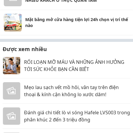
NHIỀU KHÁCH Ở THỰC QUAN TÂM
Mặt bằng mở cửa hàng tiện lợi 24h chọn vị trí thế
nào
Được xem nhiều
RỐI LOẠN MỠ MÁU VÀ NHỮNG ẢNH HƯỞNG
TỚI SỨC KHỎE BẠN CẦN BIẾT
Mẹo lau sạch vết mồ hôi, vân tay trên điện
thoại & kính cận không lo xước dăm!
Đánh giá chi tiết lò vi sóng Hafele LVS003 trong
phân khúc 2 đến 3 triệu đồng