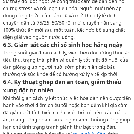
Sự thay đổi đột ngột về công thức cám dễ dẫn đến hội
chứng stress và rối loạn tiêu hóa. Người nuôi nên áp
dụng công thức trộn cám cũ và mới theo tỷ lệ dịch
chuyển dần từ 75/25, 50/50 rồi mới chuyển hẳn sang
100% thức ăn mới sau một tuần, kết hợp bổ sung chất
điện giải vào nguồn nước uống.
6.3. Giám sát các chỉ số sinh học hằng ngày
Trong suốt giai đoạn cách ly, việc theo dõi lượng thức ăn
tiêu thụ, trạng thái phân và quản lý tốt
mật độ nuôi
của
đàn giống giúp người nuôi sớm phát hiện các bất
thường về sức khỏe để có hướng xử lý y tế kịp thời.
6.4. Kỹ thuật ghép đàn an toàn, giảm thiểu
xung đột tự nhiên
Khi thời gian cách ly kết thúc, việc hòa đàn nên được tiến
hành vào thời điểm chiều tối hoặc ban đêm khi gia cầm
đã giảm bớt tính hiếu chiến. Việc bố trí thêm các máng
ăn, máng uống phân tán xung quanh chuồng cũng giúp
hạn chế tình trạng tranh giành thứ bậc trong đàn.
Nếu bạn đang tìm kiếm địa chỉ
mua gà Ai Cập
khỏe