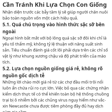
Cần Tránh Khi Lựa Chọn Con Giống
Nhận diện trước các bẫy tâm lý sẽ giúp người chăn nuôi
bảo toàn nguồn vốn một cách hiệu quả.
5.1. Quá chú trọng vào hình thức sặc sỡ bên
ngoài
Ngoại hình bắt mắt với bộ lông quá sặc sỡ đôi khi chỉ là
yếu tố thẩm mỹ, không tỷ lệ thuận với năng suất sinh
sản. Tiêu chuẩn đánh giá cốt lõi phải dựa trên các chỉ số
vật lý như khung xương chậu và độ phát triển của mào
tích.
5.2. Lựa chọn nguồn giống giá rẻ, không rõ
nguồn gốc dịch tễ
Những lời chào mời giá rẻ từ các chợ đầu mối trôi nổi
luôn ẩn chứa rủi ro cực lớn. Việc bỏ qua các chứng nhận
kiểm dịch thực tế có thể khiến toàn bộ hệ thống chuồng
trại bị ô nhiễm bởi các chủng virus nguy hiểm như
vắc-
xin Newcastle
chưa được tiêm phòng đầy đủ hay dịch
cúm gia cầm.