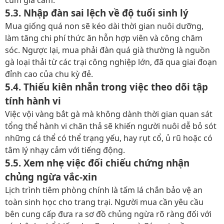
5.3. Nhập đàn sai lệch về độ tuổi sinh lý
Mua giống quá non sẽ kéo dài thời gian nuôi dưỡng,
làm tăng chi phí thức ăn hỗn hợp viên và công chăm
sóc. Ngược lại, mua phải đàn quá già thường là nguồn
gà loại thải từ các trại công nghiệp lớn, đã qua giai đoạn
đỉnh cao của chu kỳ đẻ.
5.4. Thiếu kiên nhẫn trong việc theo dõi tập
tính hành vi
Việc vội vàng bắt gà mà không dành thời gian quan sát
tổng thể hành vi chăn thả sẽ khiến người nuôi dễ bỏ sót
những cá thể có thể trạng yếu, hay rụt cổ, ủ rũ hoặc có
tâm lý nhạy cảm với tiếng động.
5.5. Xem nhẹ việc đối chiếu chứng nhận
chủng ngừa vắc-xin
Lịch trình tiêm phòng chính là tấm lá chắn bảo vệ an
toàn sinh học cho trang trại. Người mua cần yêu cầu
bên cung cấp đưa ra sơ đồ chủng ngừa rõ ràng đối với