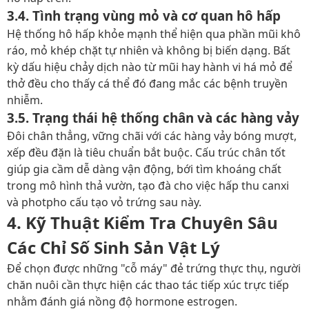
3.4. Tình trạng vùng mỏ và cơ quan hô hấp
Hệ thống hô hấp khỏe mạnh thể hiện qua phần mũi khô
ráo, mỏ khép chặt tự nhiên và không bị biến dạng. Bất
kỳ dấu hiệu chảy dịch nào từ mũi hay hành vi há mỏ để
thở đều cho thấy cá thể đó đang mắc các bệnh truyền
nhiễm.
3.5. Trạng thái hệ thống chân và các hàng vảy
Đôi chân thẳng, vững chãi với các hàng vảy bóng mượt,
xếp đều đặn là tiêu chuẩn bắt buộc. Cấu trúc chân tốt
giúp gia cầm dễ dàng vận động, bới tìm khoáng chất
trong mô hình thả vườn, tạo đà cho việc hấp thu
canxi
và photpho
cấu tạo vỏ trứng sau này.
4. Kỹ Thuật Kiểm Tra Chuyên Sâu
Các Chỉ Số Sinh Sản Vật Lý
Để chọn được những "cỗ máy" đẻ trứng thực thụ, người
chăn nuôi cần thực hiện các thao tác tiếp xúc trực tiếp
nhằm đánh giá nồng độ
hormone estrogen
.