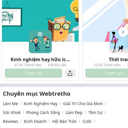
Kinh nghiệm hay hữu íc...
Thời tr
87.9k Thành viên
·
60k Bài viết
52.3k Thành viên
·
Tham gia
Tham gia
Chuyên mục Webtretho
Làm Mẹ
Kinh Nghiệm Hay
Giải Trí Cho Gia Đình
Sức Khoẻ
Phong Cách Sống
Làm Đẹp
Tâm Sự
Reviews
Kinh Doanh
Hội Bàn Tròn
Cưới