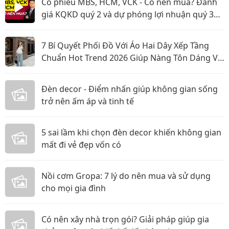
Cổ phiếu MBS, HCM, VCK - Có nên mua? Đánh
giá KQKD quý 2 và dự phóng lợi nhuận quý 3
năm 2026
7 Bí Quyết Phối Đồ Với Áo Hai Dây Xếp Tầng
Chuẩn Hot Trend 2026 Giúp Nàng Tôn Dáng Và
Nổi Bật
Đèn decor - Điểm nhấn giúp không gian sống
trở nên ấm áp và tinh tế
5 sai lầm khi chọn đèn decor khiến không gian
mất đi vẻ đẹp vốn có
Nồi cơm Gropa: 7 lý do nên mua và sử dụng
cho mọi gia đình
Có nên xây nhà trọn gói? Giải pháp giúp gia