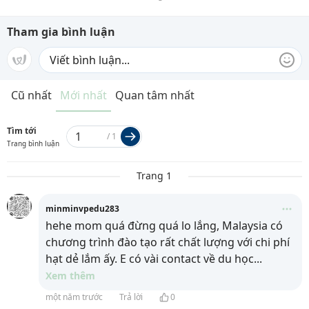
Tham gia bình luận
Cũ nhất
Mới nhất
Quan tâm nhất
Tìm tới
/
1
Trang bình luận
Trang 1
minminvpedu283
hehe mom quá đừng quá lo lắng, Malaysia có
chương trình đào tạo rất chất lượng với chi phí
hạt dẻ lắm ấy. E có vài contact về du học
...
Xem thêm
một năm trước
Trả lời
0