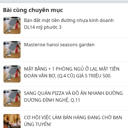
Bài cùng chuyên mục
Bán đất mặt tiền đường nhựa kinh doanh
DL14 mỹ phước 3
Masterise hanoi seasons garden
MẶT BẰNG + 1 PHÒNG NGỦ Ở LẠI, MẶT TIỀN
ĐOÀN VĂN BƠ, (Q.4 CŨ) GIÁ 5 TRIỆU 500.
SANG QUÁN PIZZA VÀ ĐỒ ĂN NHANH ĐƯỜNG
DƯƠNG ĐÌNH NGHỆ, Q.11
CƠ HỘI VIỆC LÀM BÁN HÀNG ĐANG CHỜ BẠN
ỨNG TUYỂN!