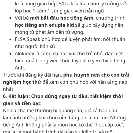
khả năng giao tiếp, 51Talk là lựa chọn lý tưởng với
lớp học 1 kèm 1 cùng giáo viên bản ngữ.
Với bé
mới bắt đầu học tiếng Anh
, chương trình
học tiếng anh edupia kid
sẽ giúp xây dựng nền
móng từ phát âm đến từ vựng.
ELSA Speak phù hợp để luyện phát âm, nói chuẩn
như người bản xứ.
Alokiddy là công cụ học vui cho trẻ nhỏ, đặc biệt
hiệu quả trong việc khơi dậy niềm yêu thích tiếng
Anh.
Trước khi đăng ký dài hạn,
phụ huynh nên cho con trải
nghiệm học thử
để xem con phù hợp với nền tảng nào
nhất.
6. Kết luận: Chọn đúng ngay từ đầu, tiết kiệm thời
gian và tiền bạc
Nhiều cha mẹ thường bị quảng cáo, giá cả hấp dẫn
làm ảnh hưởng khi chọn nền tảng học cho con. Nhưng
tiếng Anh không phải là môn học có thể “học cấp tốc”,
mà là cả một hành trình dài cần sự kiên trì và môi