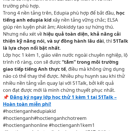
trường phù hợp.
Trong 4 nền tảng trên, Edupia phù hợp để bắt đầu,
học
tiếng anh edupia kid
xây nền tảng vững chắc; ELSA
giúp rèn luyện phát âm; Alokiddy tạo sự hứng thú.
Nhưng nếu xét về
hiệu quả toàn diện, khả năng cải
thiện kỹ năng nói, và sự đồng hành lâu dài
, thì
51Talk
là lựa chọn nổi bật nhất
.
Lớp học 1 kèm 1, giáo viên nước ngoài chuyên nghiệp, lộ
trình rõ ràng, con sẽ được
“tắm” trong môi trường
giao tiếp tiếng Anh thực tế
, điều mà không ứng dụng
nào có thể thay thế được. Nhiều phụ huynh sau khi thử
nhiều nền tảng vẫn quay lại với 51Talk, bởi kết quả
con đạt được mới là minh chứng thuyết phục nhất.
📌
Đăng ký ngay lớp học thử 1 kèm 1 tại 51Talk –
Hoàn toàn miễn phí!
#hoctienganhedupiakid
#hoctienganh#hoctienganhchotreem
#hoctienganhonline #hoctienganh1kem1