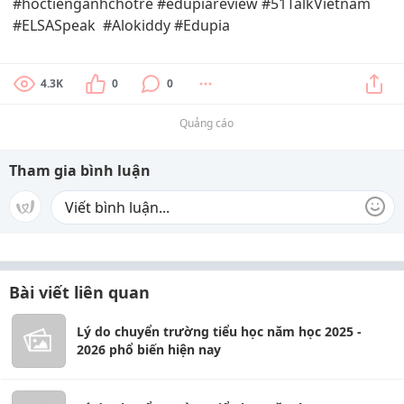
#hoctienganhchotre #edupiareview #51TalkVietnam
#ELSASpeak #Alokiddy #Edupia
4.3K
0
0
Quảng cáo
Tham gia bình luận
Bài viết liên quan
Lý do chuyển trường tiểu học năm học 2025 -
2026 phổ biến hiện nay