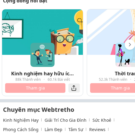
Cộng đồng nổi bật
Kinh nghiệm hay hữu íc...
Thời tr
88k Thành viên
·
60.1k Bài viết
52.3k Thành viên
·
Tham gia
Tham gia
Chuyên mục Webtretho
Kinh Nghiệm Hay
Giải Trí Cho Gia Đình
Sức Khoẻ
Phong Cách Sống
Làm Đẹp
Tâm Sự
Reviews