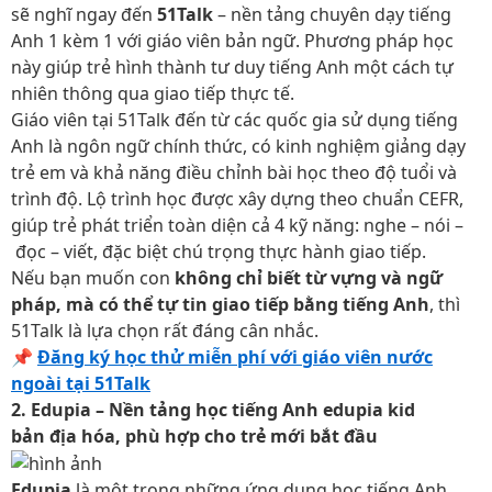
sẽ nghĩ ngay đến
51Talk
– nền tảng chuyên dạy tiếng
Anh 1 kèm 1 với giáo viên bản ngữ. Phương pháp học
này giúp trẻ hình thành tư duy tiếng Anh một cách tự
nhiên thông qua giao tiếp thực tế.
Giáo viên tại 51Talk đến từ các quốc gia sử dụng tiếng
Anh là ngôn ngữ chính thức, có kinh nghiệm giảng dạy
trẻ em và khả năng điều chỉnh bài học theo độ tuổi và
trình độ. Lộ trình học được xây dựng theo chuẩn CEFR,
giúp trẻ phát triển toàn diện cả 4 kỹ năng: nghe – nói –
đọc – viết, đặc biệt chú trọng thực hành giao tiếp.
Nếu bạn muốn con
không chỉ biết từ vựng và ngữ
pháp, mà có thể tự tin giao tiếp bằng tiếng Anh
, thì
51Talk là lựa chọn rất đáng cân nhắc.
📌
Đăng ký học thử miễn phí với giáo viên nước
ngoài tại 51Talk
2. Edupia – Nền tảng học tiếng Anh edupia kid
bản địa hóa, phù hợp cho trẻ mới bắt đầu
Edupia
là một trong những ứng dụng học tiếng Anh