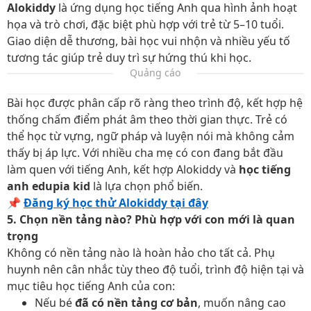
Alokiddy
là ứng dụng học tiếng Anh qua hình ảnh hoạt
họa và trò chơi, đặc biệt phù hợp với trẻ từ 5–10 tuổi.
Giao diện dễ thương, bài học vui nhộn và nhiều yếu tố
tương tác giúp trẻ duy trì sự hứng thú khi học.
Quảng cáo
Bài học được phân cấp rõ ràng theo trình độ, kết hợp hệ
thống chấm điểm phát âm theo thời gian thực. Trẻ có
thể học từ vựng, ngữ pháp và luyện nói mà không cảm
thấy bị áp lực. Với nhiều cha mẹ có con đang bắt đầu
làm quen với tiếng Anh, kết hợp Alokiddy và
học tiếng
anh edupia kid
là lựa chọn phổ biến.
📌
Đăng ký học thử Alokiddy tại đây
5. Chọn nền tảng nào? Phù hợp với con mới là quan
trọng
Không có nền tảng nào là hoàn hảo cho tất cả. Phụ
huynh nên cân nhắc tùy theo độ tuổi, trình độ hiện tại và
mục tiêu học tiếng Anh của con:
Nếu bé
đã có nền tảng cơ bản
, muốn nâng cao