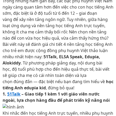
Trong những năm gần đây, các bậc phụ huynh Việt Nam
ngày càng quan tâm hơn đến việc cho con học tiếng Anh
sớm, đặc biệt là ở độ tuổi từ 6 đến 12 – giai đoạn
vàng để xây nền tảng ngôn ngữ. Tuy nhiên, giữa hàng
loạt ứng dụng và nền tảng học tiếng Anh trực tuyến,
không ít cha mẹ cảm thấy bối rối: Nên chọn nền tảng
nào để con vừa học hiệu quả, vừa cảm thấy hứng thú?
Bài viết này sẽ đánh giá chi tiết 4 nền tảng học tiếng Anh
cho trẻ em được cộng đồng phụ huynh Việt thảo luận
nhiều nhất hiện nay:
51Talk, ELSA Speak, Edupia,
Alokiddy
. Từ phương pháp giảng dạy, nội dung bài
học, độ tuổi phù hợp cho đến hiệu quả thực tế, bài viết
sẽ giúp cha mẹ có cái nhìn toàn diện và lựa
chọn đúng đắn — đặc biệt nếu bạn đang tìm hiểu về
học
tiếng Anh edupia kid
, đừng bỏ qua!
1.
51Talk
– Giao tiếp 1 kèm 1 với giáo viên nước
ngoài, lựa chọn hàng đầu để phát triển kỹ năng nói
Khi nhắc đến học tiếng Anh trực tuyến, nhiều phụ huynh