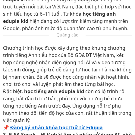
trực tuyến nổi bật tại Việt Nam, đặc biệt phù hợp với học
sinh tiểu học từ 6–11 tuổi. Từ khóa
học tiếng anh
edupia kid
hiện đang có lượt tìm kiếm tăng mạnh trên
Google, phản ánh mức độ quan tâm cao từ phụ huynh.
Quảng cáo
Chương trình học được xây dựng theo khung chương
trình tiếng Anh tiểu học của Bộ GD&ĐT Việt Nam, kết
hợp công nghệ nhận diện giọng nói AI và video tương
tác sinh động, giúp trẻ dễ dàng tự học tại nhà mà không
bị nhàm chán. Bé sẽ được học cùng nhân vật hoạt hình,
chơi trò chơi và luyện phát âm theo từng bài học.
Đặc biệt,
học tiếng anh edupia kid
còn có lộ trình rõ
ràng, bắt đầu từ cơ bản, phù hợp với những bé chưa
từng học tiếng Anh trước đây. Ứng dụng hỗ trợ phụ
huynh theo dõi tiến độ học của con, rất thuận tiện trong
việc quản lý.
📌
Đăng ký nhận khóa học thử từ Edupia
3. ELSA Speak – HLV phát âm cá nhân sử dụng AI, phù