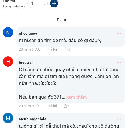
Tìm tới
/
1
Trang bình luận
Trang 1
N
nhoc_quay
hi hi.cai' đó tìm dễ mà. đâu có gì đâu>,
20 năm trước
Trả lời
0
H
hieutran
ÔI cảm ơn nhóc quay nhiều nhiều nha.Tứ đang
cần lắm mà đi tìm đíã không đươc. Cảm ơn lần
nữa nha. :8: :8: :6:
Nếu bạn qua đc 371
...
Xem thêm
20 năm trước
Trả lời
0
M
Menhimdanhda
tưởng gì. :4: dễ thui mà cô.chau' cho cô đường