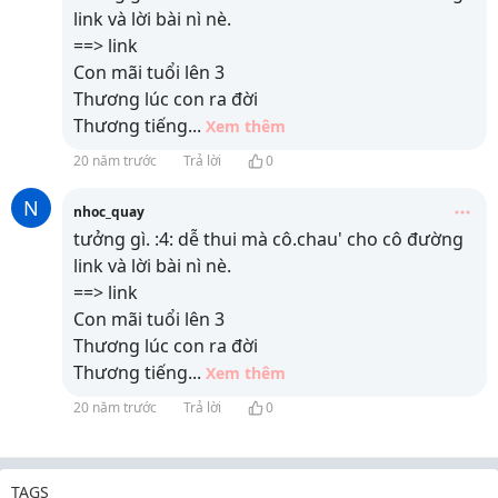
link và lời bài nì nè.
==> link
Con mãi tuổi lên 3
Thương lúc con ra đời
Thương tiếng
...
Xem thêm
20 năm trước
Trả lời
0
N
nhoc_quay
tưởng gì. :4: dễ thui mà cô.chau' cho cô đường
link và lời bài nì nè.
==> link
Con mãi tuổi lên 3
Thương lúc con ra đời
Thương tiếng
...
Xem thêm
20 năm trước
Trả lời
0
TAGS