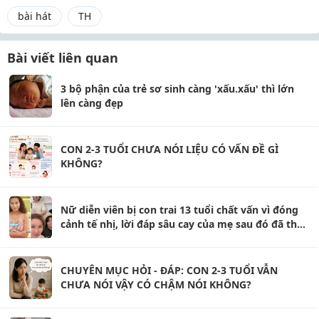
bài hát
TH
Bài viết liên quan
3 bộ phận của trẻ sơ sinh càng 'xấu.xấu' thì lớn
lên càng đẹp
CON 2-3 TUỔI CHƯA NÓI LIỆU CÓ VẤN ĐỀ GÌ
KHÔNG?
Nữ diễn viên bị con trai 13 tuổi chất vấn vì đóng
cảnh tế nhị, lời đáp sâu cay của mẹ sau đó đã thay
đổi cuộc đời con
CHUYÊN MỤC HỎI - ĐÁP: CON 2-3 TUỔI VẪN
CHƯA NÓI VẬY CÓ CHẬM NÓI KHÔNG?