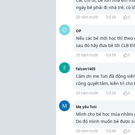
Các chị ơi, bé lớn nhà em mớ
ngày bé phải đi nhà trẻ, có l
20 năm trước
Trả lời
0
O
OP
Nếu các bé mới học thì theo 
sau đó hãy đưa bé tới CLB th
20 năm trước
Trả lời
0
F
falcon1405
Cảm ơn mẹ Tuti đã động viên
cũng quyết tâm, kiên trì cho
20 năm trước
Trả lời
0
M
Mẹ yêu Tuti
Mình cho bé học múa nhằm gi
Do đó mình muốn bé được sin
20 năm trước
Trả lời
0