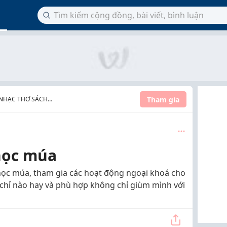
Tham gia
 NHẠC THƠ SÁCH
học múa
học múa, tham gia các hoạt động ngoại khoá cho
ạ chỉ nào hay và phù hợp không chỉ giùm mình với