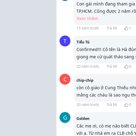
Con gái mình đang tham gia
TP.HCM. Cũng được 2 năm rồi
Xem thêm
15 năm trước
Trả lời
1
T
Tiểu Tú
Confirmed!!! Cô tên là Hà đ
giọng mẹ cứ quát tháo sang 
20 năm trước
Trả lời
0
C
chip-chip
còn cô giáo ở Cung Thiếu nhi
mắng các cháu là sao ngu th
20 năm trước
Trả lời
0
G
Golden
Các mẹ ơi, có mẹ nào biết C
với ạ. Từ nhà em ra CLB chỗ Y