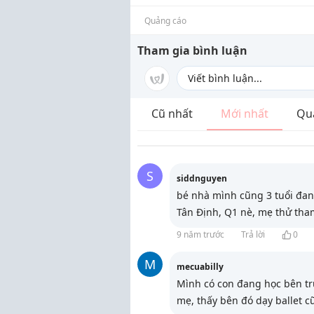
Quảng cáo
Tham gia bình luận
Cũ nhất
Mới nhất
Qu
S
siddnguyen
bé nhà mình cũng 3 tuổi đan
Tân Định, Q1 nè, mẹ thử tha
9 năm trước
Trả lời
0
M
mecuabilly
Mình có con đang học bên tr
mẹ, thấy bên đó dạy ballet c