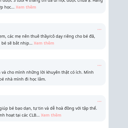
i được 3 tuổi 4 tháng thì đã đi học được chưa ạ. Hàng
ớp học
...
Xem thêm
em, các mẹ nên thuê thầy/cô dạy riêng cho bé đã,
ì bé sẽ bắt nhịp
...
Xem thêm
 và cho mình những lời khuyên thật có ích. Mình
 bé nhà mình đi học lắm.
úp bé bạo dạn, tự tin và dễ hoà đồng với tập thể.
h hoạt tại các CLB
...
Xem thêm