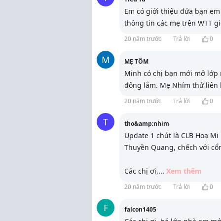
Em có giới thiệu đứa bạn em 
thông tin các mẹ trên WTT gi
20 năm trước
Trả lời
0
M
MẸ TÔM
Minh có chị bạn mới mở lớp 
đông lắm. Mẹ Nhím thử liên
20 năm trước
Trả lời
0
T
tho&amp;nhim
Update 1 chút là CLB Hoạ Mi
Thuyền Quang, chếch với cổ
Các chị ơi,
...
Xem thêm
20 năm trước
Trả lời
0
F
falcon1405