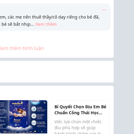
em, các mẹ nên thuê thầy/cô dạy riêng cho bé đã,
ì bé sẽ bắt nhịp
...
Xem thêm
Xem thêm bình luận
Bí Quyết Chọn Địu Em Bé
Chuẩn Công Thái Học
Cho Cả Mẹ Và Bé
Việc lựa chọn một chiếc
địu phù hợp sẽ giúp
hành trình chăm con trở