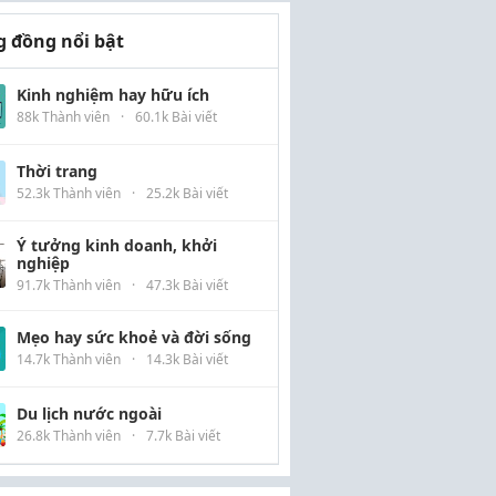
 đồng nổi bật
Kinh nghiệm hay hữu ích
88k Thành viên
·
60.1k Bài viết
Thời trang
52.3k Thành viên
·
25.2k Bài viết
Ý tưởng kinh doanh, khởi
nghiệp
91.7k Thành viên
·
47.3k Bài viết
Mẹo hay sức khoẻ và đời sống
14.7k Thành viên
·
14.3k Bài viết
Du lịch nước ngoài
26.8k Thành viên
·
7.7k Bài viết