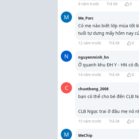
9 năm trước
Trả lời
0
M
Me_Porc
Có mẹ nào biết lớp múa tốt k
tuổi tự dưng mấy hôm nay c
12 năm trước
Trả lời
0
N
nguyenminh_hn
Ở quanh khu ĐH Y - HN có đị
14 năm trước
Trả lời
0
C
chuotbong_2008
bạn có thể cho bé đến CLB Ng
CLB Ngọc trai ở đâu mẹ nó nh
15 năm trước
Trả lời
0
M
MeChip