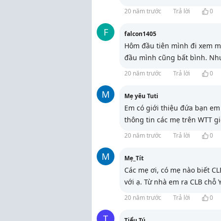
20 năm trước
Trả lời
0
F
falcon1405
Hôm đầu tiên mình đi xem mấ
đầu mình cũng bất bình. Như
20 năm trước
Trả lời
0
M
Mẹ yêu Tuti
Em có giới thiệu đứa bạn em 
thông tin các mẹ trên WTT gi
20 năm trước
Trả lời
0
M
Mẹ_Tít
Các mẹ ơi, có mẹ nào biết C
với ạ. Từ nhà em ra CLB chỗ Y
20 năm trước
Trả lời
0
T
Tiểu Tú