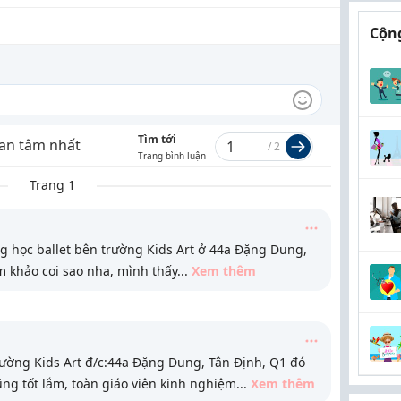
Cộng
Tìm tới
an tâm nhất
/
2
Trang bình luận
Trang 1
g học ballet bên trường Kids Art ở 44a Đặng Dung,
m khảo coi sao nha, mình thấy
...
Xem thêm
ường Kids Art đ/c:44a Đặng Dung, Tân Định, Q1 đó
ũng tốt lắm, toàn giáo viên kinh nghiệm
...
Xem thêm