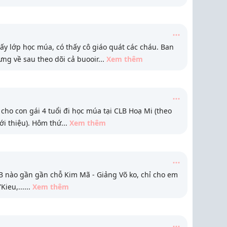
y lớp học múa, có thấy cô giáo quát các cháu. Ban
ng về sau theo dõi cả buooir
...
Xem thêm
cho con gái 4 tuổi đi học múa tại CLB Hoạ Mi (theo
ới thiệu). Hôm thứ
...
Xem thêm
LB nào gần gần chỗ Kim Mã - Giảng Võ ko, chỉ cho em
Kieu,...
...
Xem thêm