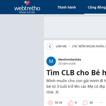
Thịnh hành
Cộng đồng
LÀM MẸ
CÁC MÔN NGOẠI KHÓA,
CHO BÉ
Menhimdanhda
M
20 năm trước
Tìm CLB cho Bé 
Mình muốn cho con gái mình đi 
bé từ 3 tuổi trở lên các Mẹ có đi
nhé. :6:
10.1K
0
30