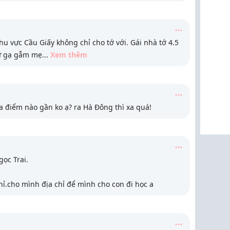
hu vực Cầu Giấy không chỉ cho tớ với. Gái nhà tớ 4.5
ứ gạ gẫm mẹ
...
Xem thêm
a điểm nào gần ko ạ? ra Hà Đông thì xa quá!
ọc Trai.
ỉ.cho mình địa chỉ để mình cho con đi học a