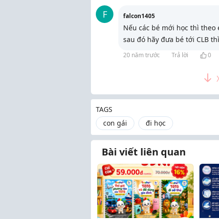
F
falcon1405
Nếu các bé mới học thì theo 
sau đó hãy đưa bé tới CLB th
20 năm trước
Trả lời
0
TAGS
con gái
đi học
Bài viết liên quan