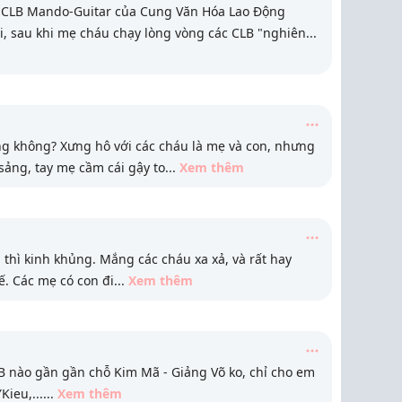
 CLB Mando-Guitar của Cung Văn Hóa Lao Động
, sau khi mẹ cháu chạy lòng vòng các CLB "nghiên
...
úng không? Xưng hô với các cháu là mẹ và con, nhưng
sảng, tay mẹ cầm cái gậy to
...
Xem thêm
 thì kinh khủng. Mắng các cháu xa xả, và rất hay
ế. Các mẹ có con đi
...
Xem thêm
LB nào gần gần chỗ Kim Mã - Giảng Võ ko, chỉ cho em
Kieu,...
...
Xem thêm