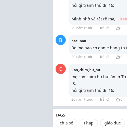
hỏi gì tranh thủ đi :16:
Mình nhờ vả rất rõ mà,
...
Xe
20 năm trước
Trả lời
0
B
bacunon
Bo me nao co game bang tp th
20 năm trước
Trả lời
0
C
Con_chim_hư_hư
mẹ con chim hư hư làm ở Tr
:8:
hỏi gì tranh thủ đi :16:
20 năm trước
Trả lời
0
TAGS
chia sẻ
Pháp
giáo dục