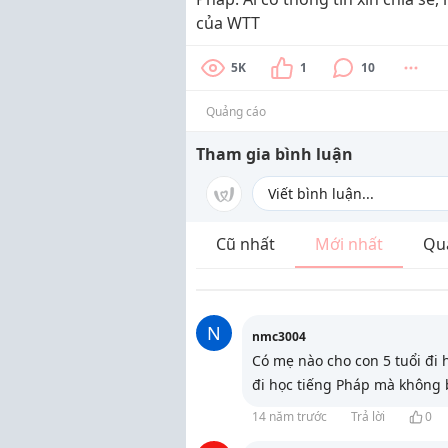
của WTT
5K
1
10
Quảng cáo
Tham gia bình luận
Cũ nhất
Mới nhất
Qu
N
nmc3004
Có mẹ nào cho con 5 tuổi đi
đi học tiếng Pháp mà không b
14 năm trước
Trả lời
0