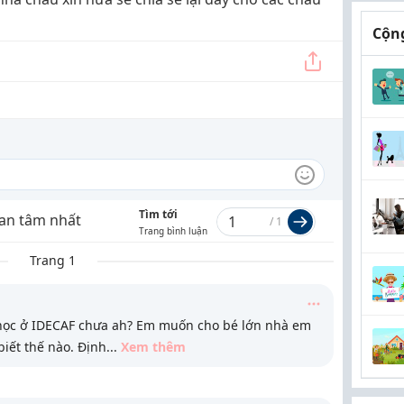
Cộng
Tìm tới
an tâm nhất
/
1
Trang bình luận
Trang 1
 học ở IDECAF chưa ah? Em muốn cho bé lớn nhà em
iết thế nào. Định
...
Xem thêm