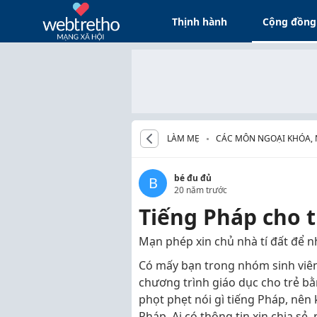
Thịnh hành
Cộng đồng
LÀM MẸ
CÁC MÔN NGOẠI KHÓA,
CHO BÉ
bé đu đủ
B
20 năm trước
Tiếng Pháp cho t
Mạn phép xin chủ nhà tí đất để 
Có mấy bạn trong nhóm sinh viên
chương trình giáo dục cho trẻ b
phọt phẹt nói gì tiếng Pháp, nên 
Pháp. Ai có thông tin xin chia sẻ,