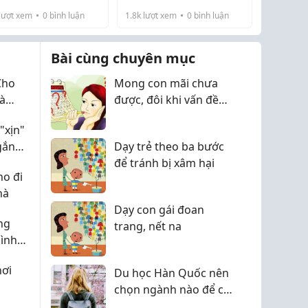
NG VIỆT
TIẾNG VIỆT KHÔNG?
lượt xem
0
bình luận
1.8k
lượt xem
0
bình luận
Bài cùng chuyên mục
Cho
Mong con mãi chưa
Và
được, đôi khi vấn đề
không chỉ nằm ở
"xịn"
TRỨNG hay TINH
gắn
Dạy trẻ theo ba bước
TRÙNG
để tránh bị xâm hại
o đi
hà
Dạy con gái đoan
ng
trang, nết na
ình
hơi
Du học Hàn Quốc nên
chọn ngành nào để có
nhiều cơ hội việc làm?