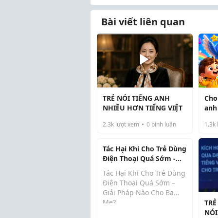
Bài viết liên quan
TRẺ NÓI TIẾNG ANH
Cho 
NHIỀU HƠN TIẾNG VIỆT
anh
dụn
2.3k
lượt xem
0
bình luận
1.3k
Tác Hại Khi Cho Trẻ Dùng
Điện Thoại Quá Sớm -
Giải Pháp Nào Cho Ba
Tác Hại Khi Cho Trẻ Dùng
Mẹ?
Điện Thoại Quá Sớm –
Giải Pháp Nào Cho Ba
Mẹ?
TRẺ
NÓI