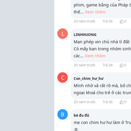
phim, game bằng của Pháp để
thế
...
Xem thêm
20 năm trước
Trả lời
0
L
LINHHUONG
Mạn phép xin chủ nhà tí đất
Có mấy bạn trong nhóm sinh 
các
...
Xem thêm
20 năm trước
Trả lời
0
C
Con_chim_hư_hư
Mình nhờ vả rất rõ mà, bố ch
ngoại khoá cho trẻ ở các tru
20 năm trước
Trả lời
0
B
bé đu đủ
mẹ con chim hư hư làm ở Tr
:8: