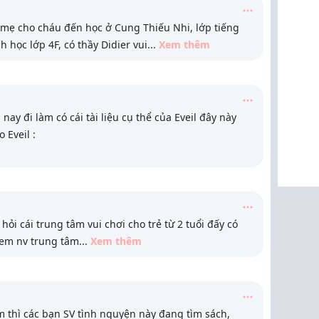
mẹ cho cháu đến học ở Cung Thiếu Nhi, lớp tiếng
 học lớp 4F, có thầy Didier vui
...
Xem thêm
ay đi làm có cái tài liệu cụ thể của Eveil đây này
 Eveil :
ỏi cái trung tâm vui chơi cho trẻ từ 2 tuổi đấy có
 em nv trung tâm
...
Xem thêm
 thì các bạn SV tình nguyện này đang tìm sách,