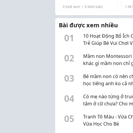
TIẾ
Thực trạng trẻ em tiếp
0
lượt xem
0
bình luận
1.9k
xúc điện thoại quá sớm
Ngày nay, không khó để
Bài được xem nhiều
bắt gặp hình ảnh những
0
1
đứa trẻ mới 2-3 tuổi đã
10 Hoạt Động Bổ Ích 
thành thạo thao...
Trẻ Giúp Bé Vui Chơi 
Phát Triển Kỹ Năng
0
2
Mầm non Montessori 
khác gì mầm non chỉ 
mác Montessori?
0
3
Bé mầm non có nên ch
học tiếng anh ko cả n
0
4
Có mẹ nào từng ở tru
tâm ở cữ chưa? Cho m
xin review thực tế
0
5
Tranh Tô Màu - Vừa C
Vừa Học Cho Bé