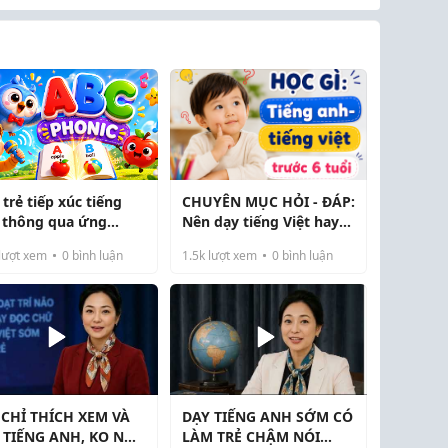
trẻ tiếp xúc tiếng
CHUYÊN MỤC HỎI - ĐÁP:
 thông qua ứng
Nên dạy tiếng Việt hay
g
tiếng Anh trước cho trẻ
lượt xem
0
bình luận
1.5k
lượt xem
0
bình luận
dưới 6 tuổi?
 CHỈ THÍCH XEM VÀ
DẠY TIẾNG ANH SỚM CÓ
 TIẾNG ANH, KO NÓI
LÀM TRẺ CHẬM NÓI