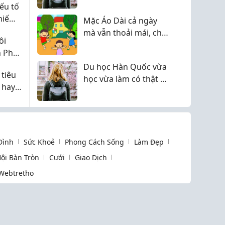
ếu tố
 hiếm
Mặc Áo Dài cả ngày
mà vẫn thoải mái, chị
ôi
em công sở/giáo viên
 Phú,
bơi hết vào đây nhé!
Du học Hàn Quốc vừa
 tiêu
học vừa làm có thật sự
 hay
giúp tiết kiệm chi phí?
 Đình
Sức Khoẻ
Phong Cách Sống
Làm Đẹp
ội Bàn Tròn
Cưới
Giao Dịch
Webtretho