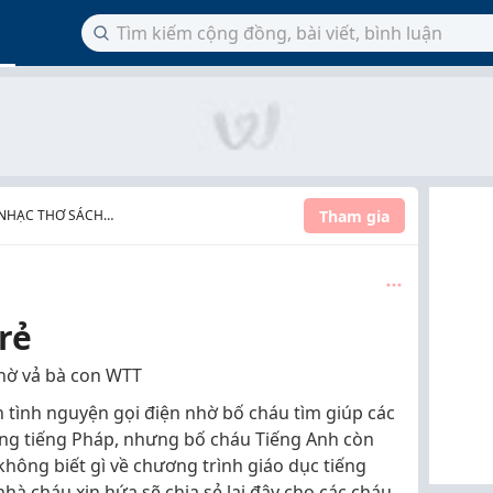
Tham gia
 NHẠC THƠ SÁCH
rẻ
nhờ vả bà con WTT
 tình nguyện gọi điện nhờ bố cháu tìm giúp các
ằng tiếng Pháp, nhưng bố cháu Tiếng Anh còn
không biết gì về chương trình giáo dục tiếng
 nhà cháu xin hứa sẽ chia sẻ lại đây cho các cháu