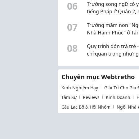
0
6
Trường song ngữ có y
tiếng Pháp ở Quận 2,
gặp
0
7
Trường mầm non "Ng
Nhà Hạnh Phúc" ở Tân
chương trình sao ạ?
0
8
Quy trình đón trả trẻ -
chí quan trọng nhưng
bị bỏ qua
Chuyên mục Webtretho
Kinh Nghiệm Hay
Giải Trí Cho Gia
Tâm Sự
Reviews
Kinh Doanh
H
Câu Lạc Bộ & Hội Nhóm
Ngôi Nhà 