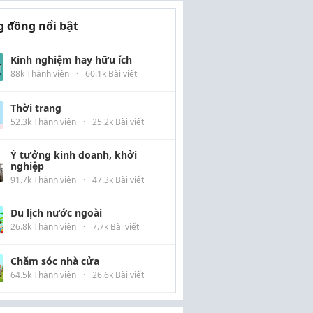
 đồng nổi bật
Kinh nghiệm hay hữu ích
88k Thành viên
·
60.1k Bài viết
Thời trang
52.3k Thành viên
·
25.2k Bài viết
Ý tưởng kinh doanh, khởi
nghiệp
91.7k Thành viên
·
47.3k Bài viết
Du lịch nước ngoài
26.8k Thành viên
·
7.7k Bài viết
Chăm sóc nhà cửa
64.5k Thành viên
·
26.6k Bài viết