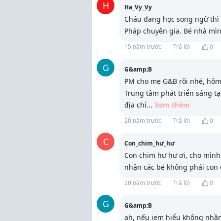
H
Ha_Vy_Vy
Cháu đang học song ngữ thì 
Pháp chuyên gia. Bé nhà mình
15 năm trước
Trả lời
0
G
G&amp;B
PM cho mẹ G&B rồi nhé, hôm n
Trung tâm phát triển sáng tạo
địa chỉ
...
Xem thêm
20 năm trước
Trả lời
0
C
Con_chim_hư_hư
Con chim hư hư ơi, cho mình h
nhận các bé không phải con
20 năm trước
Trả lời
0
G
G&amp;B
ah, nếu iem hiểu không nhầm