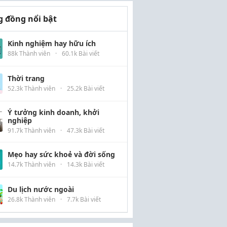
 đồng nổi bật
Kinh nghiệm hay hữu ích
88k Thành viên
·
60.1k Bài viết
Thời trang
52.3k Thành viên
·
25.2k Bài viết
Ý tưởng kinh doanh, khởi
nghiệp
91.7k Thành viên
·
47.3k Bài viết
Mẹo hay sức khoẻ và đời sống
14.7k Thành viên
·
14.3k Bài viết
Du lịch nước ngoài
26.8k Thành viên
·
7.7k Bài viết