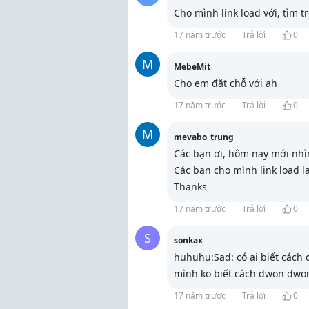
Cho mình link load với, tìm tr
17 năm trước
Trả lời
0
M
MebeMit
Cho em đặt chỗ với ah
17 năm trước
Trả lời
0
M
mevabo_trung
Các bạn ơi, hôm nay mới nhìn 
Các bạn cho mình link load lạ
Thanks
17 năm trước
Trả lời
0
S
sonkax
huhuhu:Sad: có ai biết cách 
mình ko biết cách dwon dwon
17 năm trước
Trả lời
0