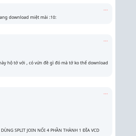
đang download miệt mài :10:
i này hộ tớ với , có vứn đề gì đó mà tớ ko thể download
DÙNG SPLIT JOIN NỐI 4 PHẦN THÀNH 1 ĐĨA VCD