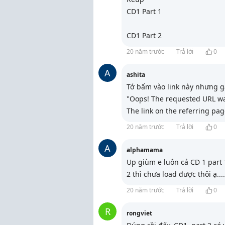
CD1 Part 1
CD1 Part 2
20 năm trước
Trả lời
0
A
ashita
Tớ bấm vào link này nhưng gặ
"Oops! The requested URL was
The link on the referring pa
20 năm trước
Trả lời
0
A
alphamama
Up giùm e luôn cả CD 1 part 1
2 thì chưa load được thôi ạ.
...
20 năm trước
Trả lời
0
R
rongviet