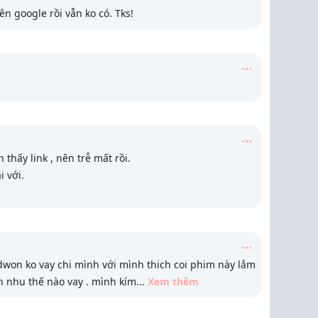
ên google rồi vẫn ko có. Tks!
thấy link , nên trễ mất rồi.
i với.
dwon ko vay chi mình với mình thich coi phim này lắm
 nhu thế nào vay . mình kím
...
Xem thêm