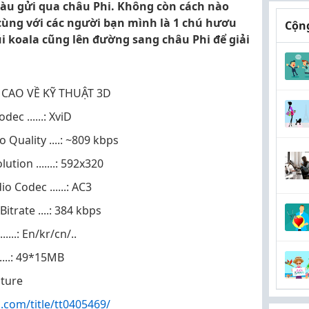
tàu gửi qua châu Phi. Không còn cách nào
cùng với các người bạn mình là 1 chú hươu
Cộng
úi koala cũng lên đường sang châu Phi để giải
 CAO VỀ KỸ THUẬT 3D
dec ......: XviD
o Quality ....: ~809 kbps
ution .......: 592x320
o Codec ......: AC3
itrate ....: 384 kbps
.....: En/kr/cn/..
......: 49*15MB
nture
com/title/tt0405469/