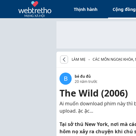
Thịnh hành
Cộng đồng
LÀM MẸ
CÁC MÔN NGOẠI KHÓA,
CHO BÉ
bé đu đủ
B
20 năm trước
The Wild (2006)
Ai muốn download phim này thì 
upload. ặc ặc...
Tại sở thú New York, nơi mà cá
hôm nọ xảy ra chuyện khi chú s