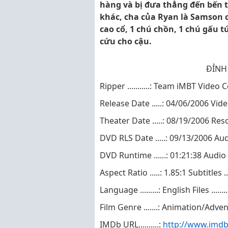
hàng và bị đưa thẳng đến bến 
khác, cha của Ryan là Samson 
cao cổ, 1 chú chồn, 1 chú gấu t
cứu cho cậu.
ĐỈNH
Ripper ...........: Team iMBT Video Co
Release Date .....: 04/06/2006 Vide
Theater Date .....: 08/19/2006 Resol
DVD RLS Date .....: 09/13/2006 Audi
DVD Runtime ......: 01:21:38 Audio B
Aspect Ratio .....: 1.85:1 Subtitles ...
Language .........: English Files ......
Film Genre .......: Animation/Adve
IMDb URL..........:
http://www.imdb.