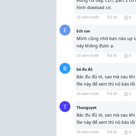
Đúng rồi đấy, CD1, part 2 c
hình dowload cơ.
20 năm trước
Trả lời
0
E
Ech con
Mình cũng nhờ bạn nào up lại
này không được ạ.
20 năm trước
Trả lời
0
B
bé đu đủ
Bác đu đủ ơi, sao mà sau khi
file này để xem thì nó báo lổ
20 năm trước
Trả lời
0
T
Thunguyet
Bác đu đủ ơi, sao mà sau khi
file này để xem thì nó báo lổ
20 năm trước
Trả lời
0