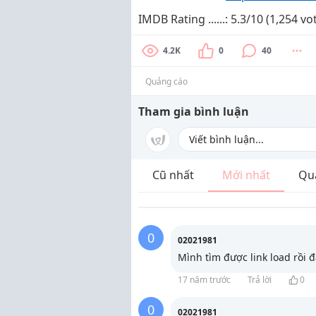
IMDB Rating ......: 5.3/10 (1,254 vo
4.2K
0
40
Quảng cáo
Tham gia bình luận
Cũ nhất
Mới nhất
Qu
0
02021981
Mình tìm được link load rồi đ
17 năm trước
Trả lời
0
0
02021981