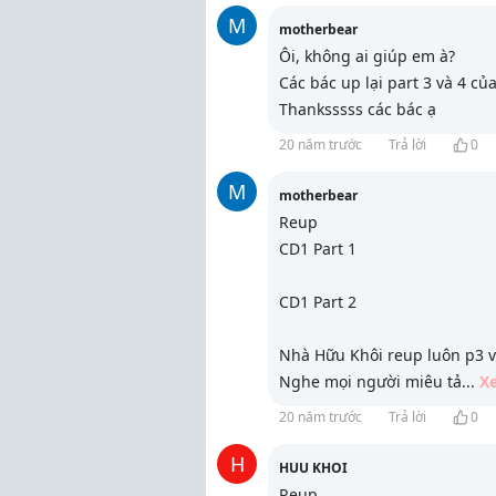
M
motherbear
Ôi, không ai giúp em à?
Các bác up lại part 3 và 4 củ
Thanksssss các bác ạ
20 năm trước
Trả lời
0
M
motherbear
Reup
CD1 Part 1
CD1 Part 2
Nhà Hữu Khôi reup luôn p3 v
Nghe mọi người miêu tả
...
X
20 năm trước
Trả lời
0
H
HUU KHOI
Reup