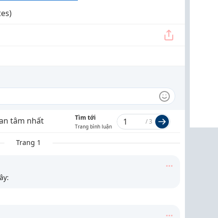
tes)
Tìm tới
an tâm nhất
/
3
Trang bình luận
Trang 1
ây: