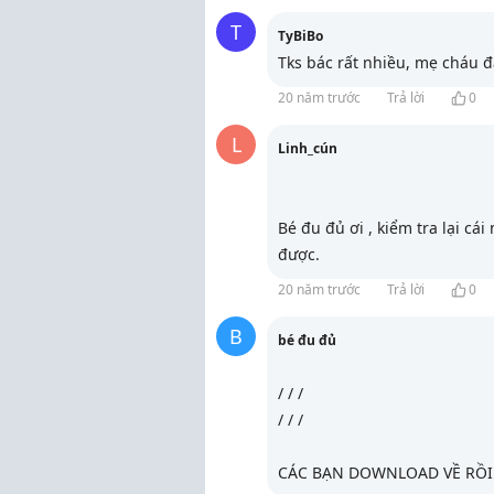
T
TyBiBo
Tks bác rất nhiều, mẹ cháu 
20 năm trước
Trả lời
0
L
Linh_cún
Bé đu đủ ơi , kiểm tra lại cá
được.
20 năm trước
Trả lời
0
B
bé đu đủ
/
/
/
/
/
/
CÁC BẠN DOWNLOAD VỀ RỒI 