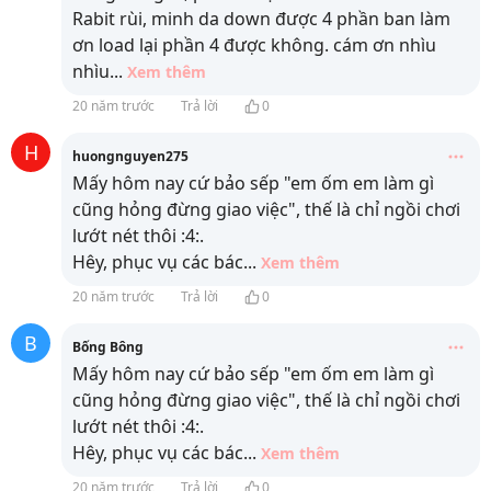
Rabit rùi, minh da down được 4 phần ban làm
ơn load lại phần 4 được không. cám ơn nhìu
nhìu
...
Xem thêm
20 năm trước
Trả lời
0
H
huongnguyen275
Mấy hôm nay cứ bảo sếp "em ốm em làm gì
cũng hỏng đừng giao việc", thế là chỉ ngồi chơi
lướt nét thôi :4:.
Hêy, phục vụ các bác
...
Xem thêm
20 năm trước
Trả lời
0
B
Bống Bông
Mấy hôm nay cứ bảo sếp "em ốm em làm gì
cũng hỏng đừng giao việc", thế là chỉ ngồi chơi
lướt nét thôi :4:.
Hêy, phục vụ các bác
...
Xem thêm
20 năm trước
Trả lời
0