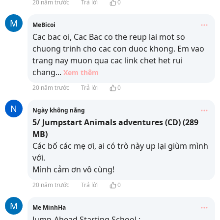
20 năm trước
Trả lời
0
M
MeBicoi
Cac bac oi, Cac Bac co the reup lai mot so
chuong trinh cho cac con duoc khong. Em vao
trang nay muon qua cac link chet het rui
chang
...
Xem thêm
20 năm trước
Trả lời
0
N
Ngày không nắng
5/ Jumpstart Animals adventures (CD) (289
MB)
Các bố các mẹ ơi, ai có trò này up lại giùm mình
với.
Mình cảm ơn vô cùng!
20 năm trước
Trả lời
0
M
Me MinhHa
Jump-Ahead Starting School :