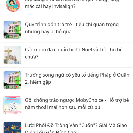
mắc cài hay invisalign?
Quy trình đón trả trẻ - tiêu chí quan trọng
nhưng hay bị bỏ qua
Các mom đã chuẩn bị đồ Noel và Tết cho bé
chưa?
Trường song ngữ có yếu tố tiếng Pháp ở Quận
2, hiếm gặp
Gối chống trào ngược MobyChoice - Hỗ trợ bé
nằm thoải mái hơn sau mỗi cữ bú
Lười Phối Đồ Trông Vẫn "Cuốn"? Giải Mã Giao
Diện Tối Giản Đỉnh Cao!