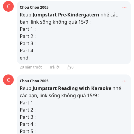
C
Chou Chou 2005
Reup
Jumpstart Pre-Kindergatern
nhé các
bạn, link sống không quá 15/9 :
Part 1 :
Part 2 :
Part 3 :
Part 4 :
end.
20 năm trước
Trả lời
0
C
Chou Chou 2005
Reup
Jumpstart Reading with Karaoke
nhé
các bạn, link sống không quá 15/9 :
Part 1 :
Part 2 :
Part 3 :
Part 4 :
Part 5 :