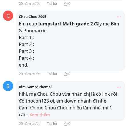
20 năm trước
Trả lời
0
C
Chou Chou 2005
Em reup
Jumpstart Math grade 2
đây mẹ Bim
& Phomai ơi :
Part 1 :
Part 2 :
Part 3 :
Part 4 :
end.
20 năm trước
Trả lời
0
B
Bim &amp; Phomai
hihi, mẹ Chou Chou vừa nhắn chị là có link rồi
đó thocon123 ơi, em down nhanh đi nhé
Cảm ơn mẹ Chou Chou nhiều lắm nhé, mi 1
cái
...
Xem thêm
20 năm trước
Trả lời
0