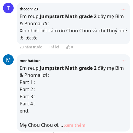
T
thocon123
Em reup
Jumpstart Math grade 2
đây mẹ Bim
& Phomai ơi :
Xin nhiệt liệt cám ơn Chou Chou và chị Thuý nhé
:6: :6: :6:
20 năm trước
Trả lời
0
M
menhatbun
Em reup
Jumpstart Math grade 2
đây mẹ Bim
& Phomai ơi :
Part 1 :
Part 2 :
Part 3 :
Part 4 :
end.
Mẹ Chou Chou ơi,
...
Xem thêm