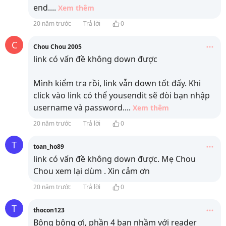
end.
...
Xem thêm
20 năm trước
Trả lời
0
C
Chou Chou 2005
link có vấn đề không down được
Mình kiểm tra rồi, link vẫn down tốt đấy. Khi
click vào link có thể yousendit sẽ đòi bạn nhập
username và password.
...
Xem thêm
20 năm trước
Trả lời
0
T
toan_ho89
link có vấn đề không down được. Mẹ Chou
Chou xem lại dùm . Xin cảm ơn
20 năm trước
Trả lời
0
T
thocon123
Bông bông ơi, phần 4 bạn nhầm với reader