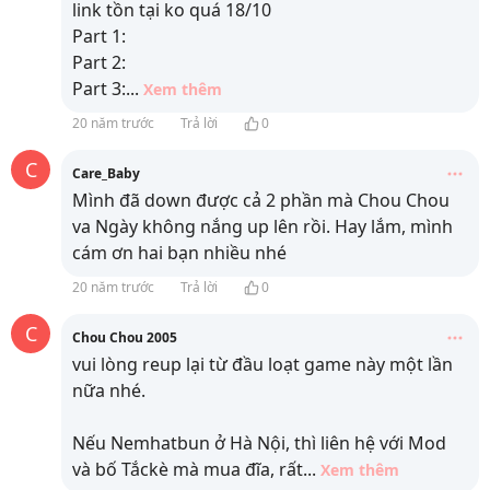
link tồn tại ko quá 18/10
Part 1:
Part 2:
Part 3:
...
Xem thêm
20 năm trước
Trả lời
0
C
Care_Baby
Mình đã down được cả 2 phần mà Chou Chou
va Ngày không nắng up lên rồi. Hay lắm, mình
cám ơn hai bạn nhiều nhé
20 năm trước
Trả lời
0
C
Chou Chou 2005
vui lòng reup lại từ đầu loạt game này một lần
nữa nhé.
Nếu Nemhatbun ở Hà Nội, thì liên hệ với Mod
và bố Tắckè mà mua đĩa, rất
...
Xem thêm