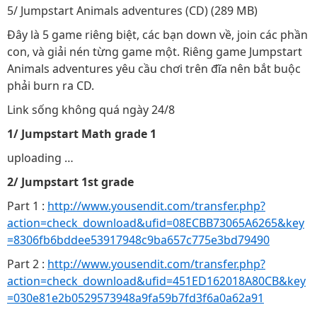
5/ Jumpstart Animals adventures (CD) (289 MB)
Đây là 5 game riêng biệt, các bạn down về, join các phần
con, và giải nén từng game một. Riêng game Jumpstart
Animals adventures yêu cầu chơi trên đĩa nên bắt buộc
phải burn ra CD.
Link sống không quá ngày 24/8
1/ Jumpstart Math grade 1
uploading …
2/ Jumpstart 1st grade
Part 1 :
http://www.yousendit.com/transfer.php?
action=check_download&ufid=08ECBB73065A6265&key
=8306fb6bddee53917948c9ba657c775e3bd79490
Part 2 :
http://www.yousendit.com/transfer.php?
action=check_download&ufid=451ED162018A80CB&key
=030e81e2b0529573948a9fa59b7fd3f6a0a62a91