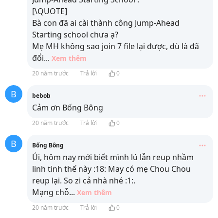
[\QUOTE]
Bà con đã ai cài thành công Jump-Ahead
Starting school chưa ạ?
Mẹ MH không sao join 7 file lại được, dù là đã
đổi
...
Xem thêm
20 năm trước
Trả lời
0
B
bebob
Cảm ơn Bống Bông
20 năm trước
Trả lời
0
B
Bống Bông
Úi, hôm nay mới biết mình lú lẫn reup nhầm
linh tinh thế này :18: May có mẹ Chou Chou
reup lại. So zi cả nhà nhé :1:.
Mạng chỗ
...
Xem thêm
20 năm trước
Trả lời
0