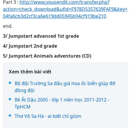
Part 3 :
http://www.yousendit.com/transfer.php?
action=check_download&ufid=F978D5357639FAF9&key=
04fa6cb3d2cf3ca6e619dd05945b94cf919be210
end.
3/ Jumpstart advanced 1st grade
4/ Jumpstart 2nd grade
5/ Jumpstart Animals adventures (CD)
Xem thêm bài viết
Bộ đội Trường Sa đấu giá hoa ốc biển giúp đỡ
đồng đội
Bé Ất Dậu 2005 - lớp 1 niên học 2011-2012 -
TpHCM
Thơ Võ Sa Hà - ai biết chỉ giùm