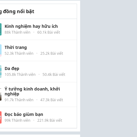
 đồng nổi bật
Kinh nghiệm hay hữu ích
88k Thành viên
·
60.1k Bài viết
Thời trang
52.3k Thành viên
·
25.2k Bài viết
Da đẹp
105.8k Thành viên
·
50.4k Bài viết
Ý tưởng kinh doanh, khởi
nghiệp
91.7k Thành viên
·
47.3k Bài viết
Đọc báo giùm bạn
99k Thành viên
·
221.9k Bài viết