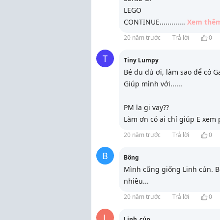
LEGO
CONTINUE..........
...
Xem thê
20 năm trước
Trả lời
0
T
Tiny Lumpy
Bé đu đủ ơi, làm sao để có G
Giúp mình với......
PM la gi vay??
Làm ơn có ai chỉ giúp E xem 
20 năm trước
Trả lời
0
B
Bông
Mình cũng giống Linh cún. 
nhiều...
20 năm trước
Trả lời
0
L
Linh_cún