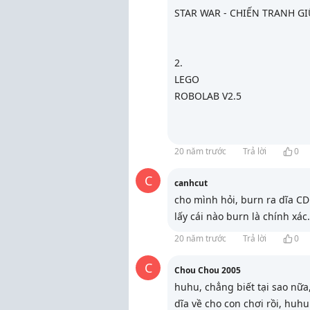
STAR WAR - CHIẾN TRANH GI
2.
LEGO
ROBOLAB V2.5
20 năm trước
Trả lời
0
C
canhcut
cho mình hỏi, burn ra dĩa CD 
lấy cái nào burn là chính xác
20 năm trước
Trả lời
0
C
Chou Chou 2005
huhu, chẳng biết tại sao nữa
dĩa về cho con chơi rồi, huhu