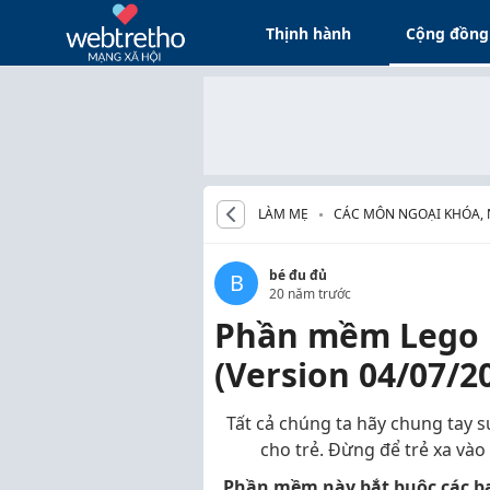
Thịnh hành
Cộng đồng
LÀM MẸ
CÁC MÔN NGOẠI KHÓA,
CHO BÉ
bé đu đủ
B
20 năm trước
Phần mềm Lego 
(Version 04/07/2
Tất cả chúng ta hãy chung tay sư
cho trẻ. Đừng để trẻ xa vào
Phần mềm này bắt buộc các bạ