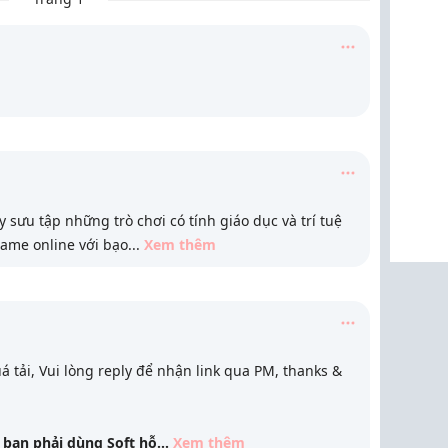
 sưu tập những trò chơi có tính giáo dục và trí tuệ
Game online với bạo
...
Xem thêm
uá tải, Vui lòng reply để nhận link qua PM, thanks &
bạn phải dùng Soft hỗ
...
Xem thêm