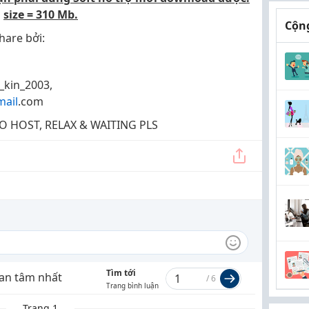
size = 310 Mb.
Cộng
hare bởi:
_kin_2003,
ail
.com
O HOST, RELAX & WAITING PLS
Tìm tới
an tâm nhất
/
6
Trang bình luận
Trang 1