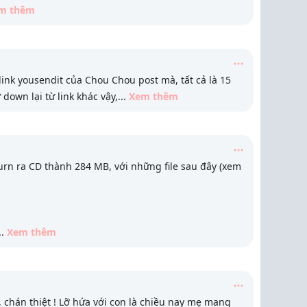
m thêm
ink yousendit của Chou Chou post mà, tất cả là 15
 down lại từ link khác vậy,
...
Xem thêm
n ra CD thành 284 MB, với những file sau đây (xem
..
Xem thêm
, chán thiệt ! Lỡ hứa với con là chiều nay mẹ mang