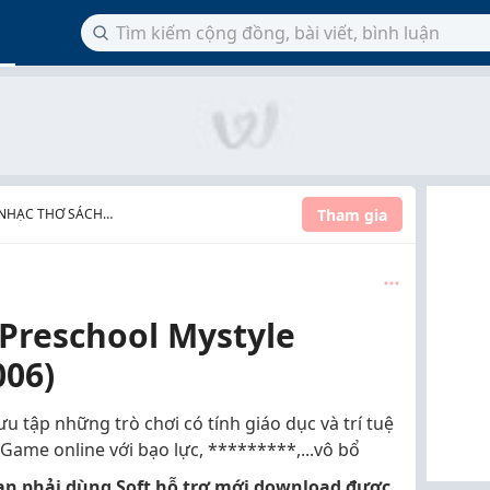
Tham gia
 NHẠC THƠ SÁCH
Preschool Mystyle
006)
u tập những trò chơi có tính giáo dục và trí tuệ
 Game online với bạo lực, *********,...vô bổ
n phải dùng Soft hỗ trợ mới download được.