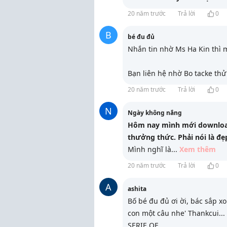
20 năm trước
Trả lời
0
B
bé đu đủ
Nhắn tin nhờ Ms Ha Kin thì m
Bạn liên hệ nhờ Bo tacke thử
20 năm trước
Trả lời
0
N
Ngày không nắng
Hôm nay mình mới downloa
thưởng thức. Phải nói là đ
Mình nghĩ là
...
Xem thêm
20 năm trước
Trả lời
0
A
ashita
Bố bé đu đủ ơi ời, bác sắp 
con một câu nhe' Thankcui... 
SERIE OF