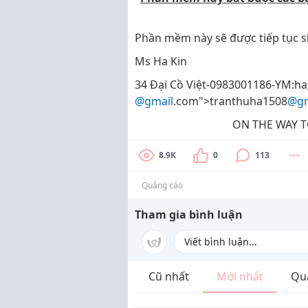
Phần mềm này sẽ được tiếp tục s
Ms Ha Kin
34 Đại Cồ Việt-0983001186-YM:ha
@gmail
.com">tranthuha1508
@gm
ON THE WAY T
8.9K
0
113
Quảng cáo
Tham gia bình luận
Cũ nhất
Mới nhất
Qu