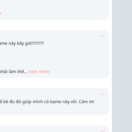
m
ame này bây giờ???????
phải làm thế
...
Xem thêm
Bố bé đu đủ giúp mình có Game này với. Cám ơn