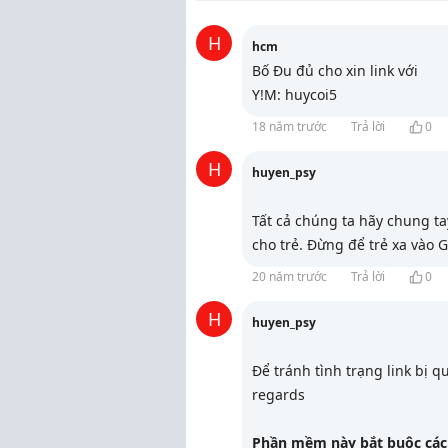
H
hcm
Bố Đu đủ cho xin link với
Y!M: huycoi5
18 năm trước
Trả lời
0
H
huyen_psy
Tất cả chúng ta hãy chung tay
cho trẻ. Đừng để trẻ xa vào 
20 năm trước
Trả lời
0
H
huyen_psy
Để tránh tình trạng link bị q
regards
Phần mềm này bắt buộc các 