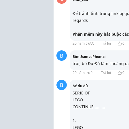
Để tránh tình trạng link bị q
regards
Phần mềm này bắt buộc các 
20 năm trước
Trả lời
0
B
Bim &amp; Phomai
trời, bố Đu Đủ làm choáng qu
20 năm trước
Trả lời
0
B
bé đu đủ
SERIE OF
LEGO
CONTINUE..........
1.
LEGO