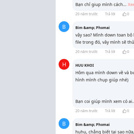
Bạn chỉ giup mình cách
...
Xe
20 năm trước
Trả lời
0
B
Bim &amp; Phomai
vậy sao? Mình down toan bộ l
file trong đó, vây mình sẽ thử
20 năm trước
Trả lời
0
H
HUU KHOI
Hôm qua mình down về và bur
hình mình chụp giúp nhé)
Bạn coi giúp mình xem có ai
.
20 năm trước
Trả lời
0
B
Bim &amp; Phomai
huhu, chẳng biết tại sao nữa