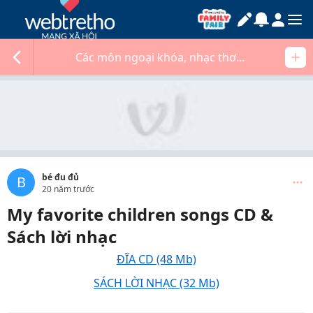
Các môn ngoại khóa, nhạc thơ...
bé đu đủ
B
20 năm trước
My favorite children songs CD &
Sách lời nhạc
ĐĨA CD (48 Mb)
SÁCH LỜI NHẠC (32 Mb)