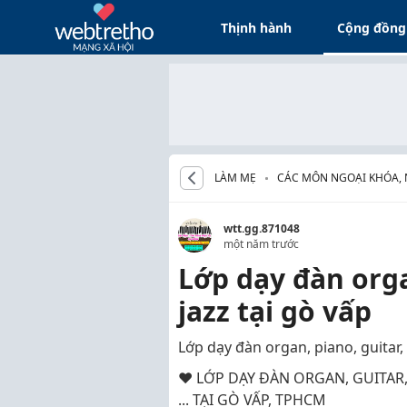
Thịnh hành
Cộng đồng
LÀM MẸ
CÁC MÔN NGOẠI KHÓA,
CHO BÉ
wtt.gg.871048
một năm trước
Lớp dạy đàn orga
jazz tại gò vấp
Lớp dạy đàn organ, piano, guitar,
♥ LỚP DẠY ĐÀN ORGAN, GUITAR,
... TẠI GÒ VẤP, TPHCM