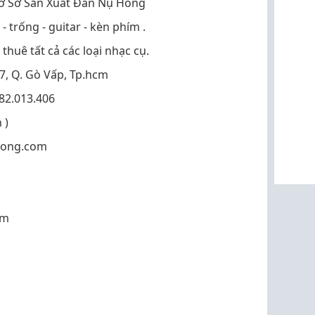
Cơ Sở Sản Xuất Đàn Nụ Hồng
ng - guitar - kèn phím .
uê tất cả các loại nhạc cụ.
17, Q. Gò Vấp, Tp.hcm
982.013.406
 )
hong.com
Em