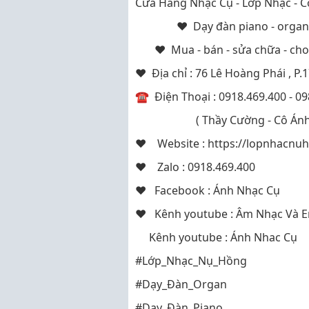
Cửa Hàng Nhạc Cụ - Lớp Nhạc - 
♥ Dạy đàn piano - organ - trố
♥ Mua - bán - sửa chữa - cho th
♥ Địa chỉ : 76 Lê Hoàng Phái , P.
☎
Điện Thoại : 0918.469.400 - 0
( Thầy Cường - Cô Ánh
♥ Website : https://lopnhacnu
♥ Zalo : 0918.469.400
♥ Facebook : Ánh Nhạc Cụ
♥ Kênh youtube : Âm Nhạc Và 
Kênh youtube : Ánh Nhac Cụ
#Lớp_Nhạc_Nụ_Hồng
#Dạy_Đàn_Organ
#Dạy_Đàn_Piano