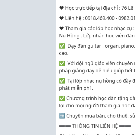
♥ Học trực tiếp tại địa chỉ : 76 
♥ Liên hệ : 0918.469.400 - 0982.0
♥ Tham gia các lớp học nhạc cụ : g
Nụ Hồng . Lớp nhận học viên đăng
✅ Dạy đàn guitar , organ, piano,
cao.
✅ Với đội ngũ giáo viên chuyên 
pháp giảng dạy dễ hiểu giúp tiết 
✅ Tại lớp nhạc nụ hồng có đầy đủ
phát miễn phí .
✅ Chương trình học đàn tặng đàn
lợi cho mọi người tham gia học đ
➡
Chuyên mua bán, cho thuê, sửa
➖➖ THÔNG TIN LIÊN HỆ ➖➖