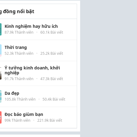
 đồng nổi bật
Kinh nghiệm hay hữu ích
87.9k Thành viên
·
60.1k Bài viết
Thời trang
52.3k Thành viên
·
25.2k Bài viết
Ý tưởng kinh doanh, khởi
nghiệp
91.7k Thành viên
·
47.3k Bài viết
Da đẹp
105.8k Thành viên
·
50.4k Bài viết
Đọc báo giùm bạn
99k Thành viên
·
221.9k Bài viết