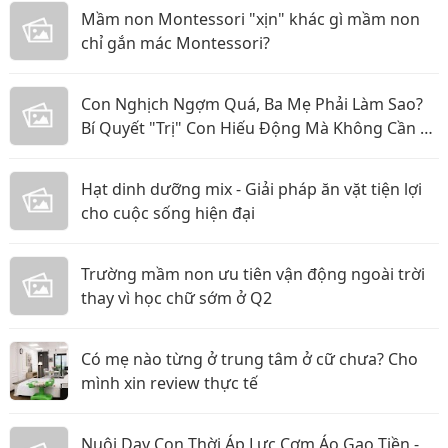
Mầm non Montessori "xịn" khác gì mầm non
chỉ gắn mác Montessori?
Con Nghịch Ngợm Quá, Ba Mẹ Phải Làm Sao?
Bí Quyết "Trị" Con Hiếu Động Mà Không Cần La
Hét
Hạt dinh dưỡng mix - Giải pháp ăn vặt tiện lợi
cho cuộc sống hiện đại
Trường mầm non ưu tiên vận động ngoài trời
thay vì học chữ sớm ở Q2
Có mẹ nào từng ở trung tâm ở cữ chưa? Cho
mình xin review thực tế
Nuôi Dạy Con Thời Áp Lực Cơm Áo Gạo Tiền -