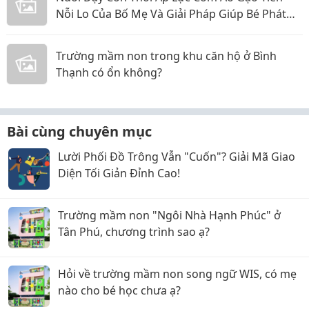
Nỗi Lo Của Bố Mẹ Và Giải Pháp Giúp Bé Phát
Triển Toàn Diện
Trường mầm non trong khu căn hộ ở Bình
Thạnh có ổn không?
Bài cùng chuyên mục
Lười Phối Đồ Trông Vẫn "Cuốn"? Giải Mã Giao
Diện Tối Giản Đỉnh Cao!
Trường mầm non "Ngôi Nhà Hạnh Phúc" ở
Tân Phú, chương trình sao ạ?
Hỏi về trường mầm non song ngữ WIS, có mẹ
nào cho bé học chưa ạ?