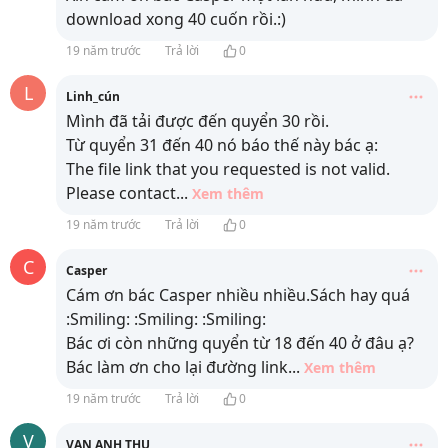
download xong 40 cuốn rồi.:)
19 năm trước
Trả lời
0
L
Linh_cún
Mình đã tải được đến quyển 30 rồi.
Từ quyển 31 đến 40 nó báo thế này bác ạ:
The file link that you requested is not valid.
Please contact
...
Xem thêm
19 năm trước
Trả lời
0
C
Casper
Cám ơn bác Casper nhiều nhiều.Sách hay quá
:Smiling: :Smiling: :Smiling:
Bác ơi còn những quyển từ 18 đến 40 ở đâu ạ?
Bác làm ơn cho lại đường link
...
Xem thêm
19 năm trước
Trả lời
0
V
VAN ANH THU