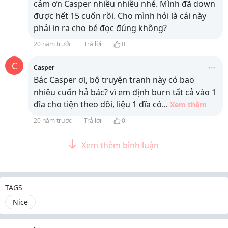
cảm ơn Casper nhiều nhiều nhé. Mình đã down
được hết 15 cuốn rồi. Cho mình hỏi là cái này
phải in ra cho bé đọc đúng không?
20 năm trước
Trả lời
0
C
Casper
Bác Casper ơi, bộ truyện tranh này có bao
nhiêu cuốn hả bác? vì em định burn tất cả vào 1
đĩa cho tiện theo dõi, liệu 1 đĩa có
...
Xem thêm
20 năm trước
Trả lời
0
Xem thêm bình luận
TAGS
Nice