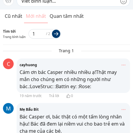
Cũ nhất
Mới nhất
Quan tâm nhất
Tìm tới
/
2
Trang bình luận
Trang 1
C
cayhuong
Cám ơn bác Casper nhiều nhiều ạ!Thật may
mắn cho chúng em có những người như
bác.:LoveStruc: :Battin ey: :Rose:
19 năm trước
Trả lời
0
M
Mẹ Bẩu Bít
Bác Casper ơi, bác thật có một tấm lòng nhân
hậu! Bác đã đem lại niềm vui cho bao trẻ em và
cha mẹ của các bé.