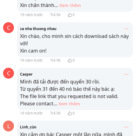
Xin chân thành
...
Xem thêm
19 năm trước
Trả lời
0
C
ca nha thuong nhau
Xin chào, cho minh xin cách download sách này
với!
Xin cam on!
19 năm trước
Trả lời
0
C
Casper
Mình đã tải được đến quyển 30 rồi.
Từ quyển 31 đến 40 nó báo thế này bác ạ:
The file link that you requested is not valid.
Please contact
...
Xem thêm
19 năm trước
Trả lời
0
L
Linh_cún
Xin cảm ơn bác Casper một lần nữa, mình đã