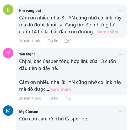
K
Khi vang dat
Cám ơn nhiều nha :8: , YN cũng nhờ có link này
mà dò được khối cái đang tìm đó, nhưng từ
cuốn 14 thì lại bắt đầu con đường
...
Xem thêm
20 năm trước
Trả lời
0
Y
Yêu Nghi
Chị ơi, bác Casper tổng hợp link của 13 cuốn
đầu tiên ở đây nè.
Cám ơn nhiều nha :8: , YN cũng nhờ có link này
mà dò được
...
Xem thêm
20 năm trước
Trả lời
0
M
Mẹ Cúncon
Cún con cám ơn chú Casper nè: