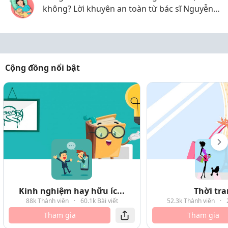
không? Lời khuyên an toàn từ bác sĩ Nguyễn
Được
Cộng đồng nổi bật
Kinh nghiệm hay hữu íc...
Thời tr
88k Thành viên
·
60.1k Bài viết
52.3k Thành viên
·
Tham gia
Tham gia