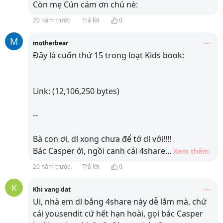
Còn mẹ Cún cám ơn chú nè:
20 năm trước
Trả lời
0
M
motherbear
Đây là cuốn thứ 15 trong loạt Kids book:
Link: (12,106,250 bytes)
--
Bà con ơi, dl xong chưa để tớ dl với!!!!
Bác Casper ới, ngồi canh cái 4share
...
Xem thêm
20 năm trước
Trả lời
0
K
Khi vang dat
Ui, nhà em dl bằng 4share này dễ lắm mà, chứ
cái yousendit cứ hết hạn hoài, gọi bác Casper