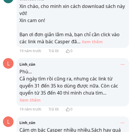
Xin chào, cho minh xin cách download sách này
với!
Xin cam on!
Bạn ơi đơn giản lắm mà, bạn chỉ cần click vào
các link mà bác Casper đã
...
Xem thêm
19 năm trước
Trả lời
0
L
Linh_cún
Phù...
Cả ngày tìm rồi cũng ra, nhưng các link từ
quyển 31 đến 35 ko dùng được nữa. Còn các
quyển từ 35 đến 40 thì mình chưa tìm
...
Xem thêm
19 năm trước
Trả lời
0
L
Linh_cún
Cám ơn bác Casper nhiều nhiều.Sách hay quá