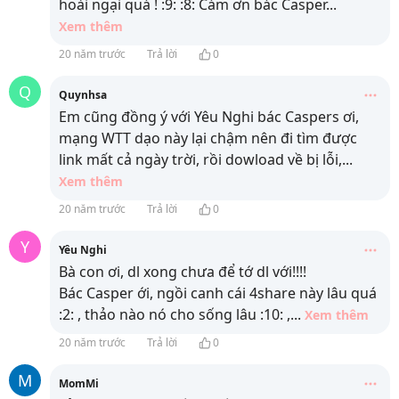
hoài ngại quá ! :9: :8: Cám ơn bác Casper
...
Xem thêm
20 năm trước
Trả lời
0
Q
Quynhsa
Em cũng đồng ý với Yêu Nghi bác Caspers ơi,
mạng WTT dạo này lại chậm nên đi tìm được
link mất cả ngày trời, rồi dowload về bị lỗi,
...
Xem thêm
20 năm trước
Trả lời
0
Y
Yêu Nghi
Bà con ơi, dl xong chưa để tớ dl với!!!!
Bác Casper ới, ngồi canh cái 4share này lâu quá
:2: , thảo nào nó cho sống lâu :10: ,
...
Xem thêm
20 năm trước
Trả lời
0
M
MomMi