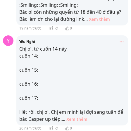
:Smiling: :Smiling: :Smiling:
Bác ơi còn những quyển từ 18 đến 40 ở đâu ạ?
Bác làm ơn cho lại đường link
...
Xem thêm
19 năm trước
Trả lời
0
Y
Yêu Nghi
Chị ơi, từ cuốn 14 này.
cuốn 14:
cuốn 15:
cuốn 16:
cuốn 17:
Hết rồi, chị ơi. Chị em mình lại đợi sang tuần để
bác Casper up tiếp.
...
Xem thêm
20 năm trước
Trả lời
0