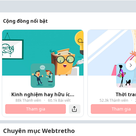
Cộng đồng nổi bật
Kinh nghiệm hay hữu íc...
Thời tr
88k Thành viên
·
60.1k Bài viết
52.3k Thành viên
·
Tham gia
Tham gia
Chuyên mục Webtretho