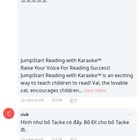
:6::6::6::6::6:
JumpStart Reading with Karaoke™
Raise Your Voice For Reading Success!
JumpStart Reading with Karaoke™ is an exciting
way to teach children to read! Val, the lovable
cat, encourages children
...
Xem thêm
20 năm trước
Trả lời
0
C
ciub
Hình như bố Tacke có đấy. Bố Đt cho bố Tacke
đi.
20 năm trước
Trả lời
0