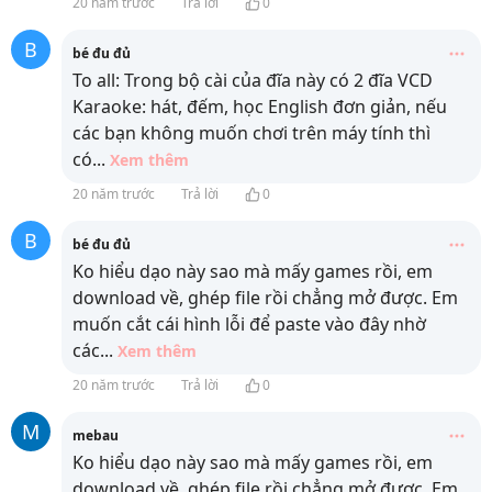
20 năm trước
Trả lời
0
B
bé đu đủ
To all: Trong bộ cài của đĩa này có 2 đĩa VCD
Karaoke: hát, đếm, học English đơn giản, nếu
các bạn không muốn chơi trên máy tính thì
có
...
Xem thêm
20 năm trước
Trả lời
0
B
bé đu đủ
Ko hiểu dạo này sao mà mấy games rồi, em
download về, ghép file rồi chẳng mở được. Em
muốn cắt cái hình lỗi để paste vào đây nhờ
các
...
Xem thêm
20 năm trước
Trả lời
0
M
mebau
Ko hiểu dạo này sao mà mấy games rồi, em
download về, ghép file rồi chẳng mở được. Em