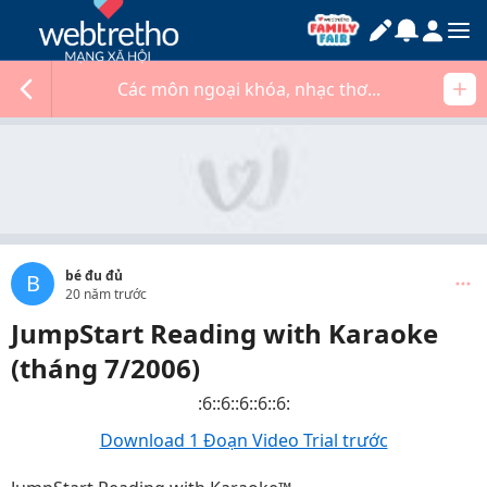
Các môn ngoại khóa, nhạc thơ...
bé đu đủ
B
20 năm trước
JumpStart Reading with Karaoke
(tháng 7/2006)
:6::6::6::6::6:
Download 1 Đoạn Video Trial trước