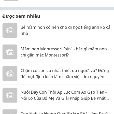
Được xem nhiều
Bé mầm non có nên cho đi học tiếng anh ko cả
nhà
Mầm non Montessori "xịn" khác gì mầm non
chỉ gắn mác Montessori?
Chậm có con có nhất thiết do người vợ? Đừng
để một định kiến làm chậm việc tìm nguyên
nhân
Nuôi Dạy Con Thời Áp Lực Cơm Áo Gạo Tiền -
Nỗi Lo Của Bố Mẹ Và Giải Pháp Giúp Bé Phát
Triển Toàn Diện
Con Nghịch Ngợm Quá, Ba Mẹ Phải Làm Sao?