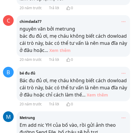
20 năm trước
Trả lời
0
C
chimdada77
nguyên văn bởi metrung
bác đu đủ ơi, mẹ cháu không biết cách dowload
cái trò này, bác có thể tư vấn là nên mua đĩa này
ở đâu hoặc
...
Xem thêm
20 năm trước
Trả lời
0
B
bé đu đủ
Bác đu đủ ơi, mẹ cháu không biết cách dowload
cái trò này, bác có thể tư vấn là nên mua đĩa này
ở đâu hoặc chỉ cách làm thế
...
Xem thêm
20 năm trước
Trả lời
0
M
Metrung
Em add nic YH của bố vào, rồi gửi ảnh theo
đường Send File, bố cháu sẽ hỗ trợ