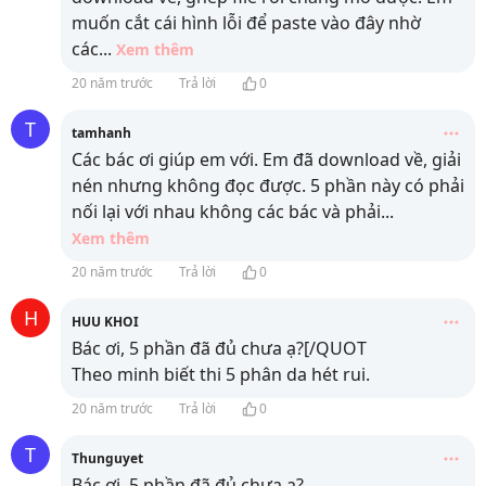
muốn cắt cái hình lỗi để paste vào đây nhờ
các
...
Xem thêm
20 năm trước
Trả lời
0
T
tamhanh
Các bác ơi giúp em với. Em đã download về, giải
nén nhưng không đọc được. 5 phần này có phải
nối lại với nhau không các bác và phải
...
Xem thêm
20 năm trước
Trả lời
0
H
HUU KHOI
Bác ơi, 5 phần đã đủ chưa ạ?[/QUOT
Theo minh biết thi 5 phân da hét rui.
20 năm trước
Trả lời
0
T
Thunguyet
Bác ơi, 5 phần đã đủ chưa ạ?