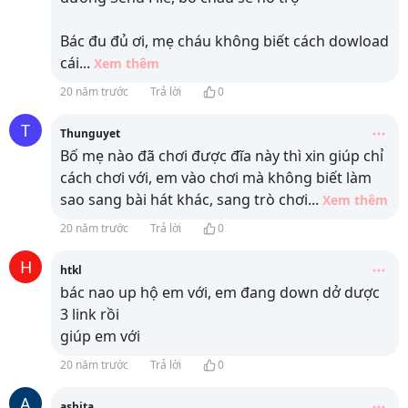
Bác đu đủ ơi, mẹ cháu không biết cách dowload
cái
...
Xem thêm
20 năm trước
Trả lời
0
T
Thunguyet
Bố mẹ nào đã chơi được đĩa này thì xin giúp chỉ
cách chơi với, em vào chơi mà không biết làm
sao sang bài hát khác, sang trò chơi
...
Xem thêm
20 năm trước
Trả lời
0
H
htkl
bác nao up hộ em với, em đang down dở dược
3 link rồi
giúp em với
20 năm trước
Trả lời
0
A
ashita