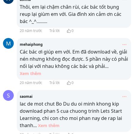
Thôi, em lại chậm chân rùi, các bác tốt bụng
reup lại giùm em với. Gia đình xin cảm ơn các
bác ^_^.........
20 năm trước
Trả lời
0
M
mehaiphong
Các bác ơi giúp em với. Em đã download về, giải
nén nhưng không đọc được. 5 phần này có phải
nối lại với nhau không các bác và phải
...
Xem thêm
20 năm trước
Trả lời
0
S
saomai
lac de mot chut Bo Du du oi minh khong kip
download phan 5 cua chuong trinh Lets Start
Learning, chi con cho moi phan nay de rap lai
thanh
...
Xem thêm