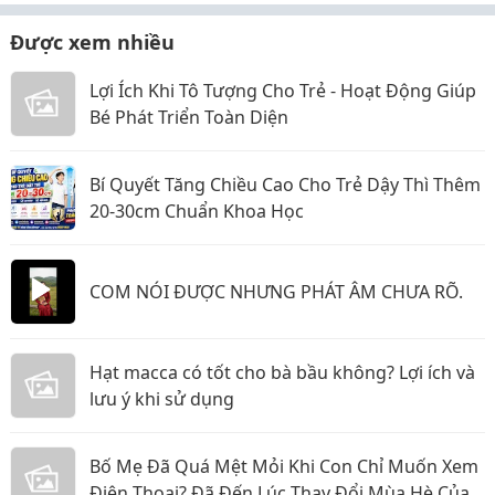
Được xem nhiều
Lợi Ích Khi Tô Tượng Cho Trẻ - Hoạt Động Giúp
Bé Phát Triển Toàn Diện
Bí Quyết Tăng Chiều Cao Cho Trẻ Dậy Thì Thêm
20-30cm Chuẩn Khoa Học
COM NÓI ĐƯỢC NHƯNG PHÁT ÂM CHƯA RÕ.
Hạt macca có tốt cho bà bầu không? Lợi ích và
lưu ý khi sử dụng
Bố Mẹ Đã Quá Mệt Mỏi Khi Con Chỉ Muốn Xem
Điện Thoại? Đã Đến Lúc Thay Đổi Mùa Hè Của