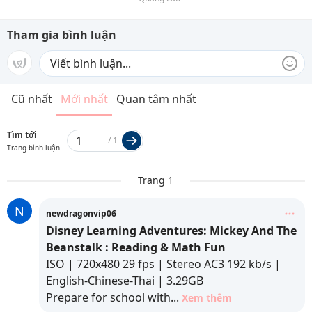
Tham gia bình luận
Cũ nhất
Mới nhất
Quan tâm nhất
Tìm tới
/
1
Trang bình luận
Trang 1
N
newdragonvip06
Disney Learning Adventures: Mickey And The
Beanstalk : Reading & Math Fun
ISO | 720x480 29 fps | Stereo AC3 192 kb/s |
English-Chinese-Thai | 3.29GB
Prepare for school with
...
Xem thêm