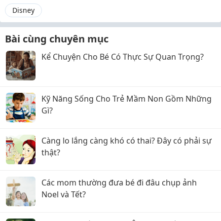
Disney
Bài cùng chuyên mục
Kể Chuyện Cho Bé Có Thực Sự Quan Trọng?
Kỹ Năng Sống Cho Trẻ Mầm Non Gồm Những
Gì?
Càng lo lắng càng khó có thai? Đây có phải sự
thật?
Các mom thường đưa bé đi đâu chụp ảnh
Noel và Tết?