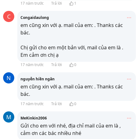
17 năm trước
Trả lời
1
C
Congaidaulong
em cũng xin với ạ. mail của em:
. Thanks các
bác.
Chị gửi cho em một bản với, mail của em là
.
Em cảm ơn chị ạ
17 năm trước
Trả lời
0
N
nguyễn hiền ngân
em cũng xin với ạ. mail của em:
. Thanks các
bác.
17 năm trước
Trả lời
0
M
MeKinkin2006
Gửi cho em với nhé, địa chỉ mail của em là
,
cảm ơn các bác nhiều nhé