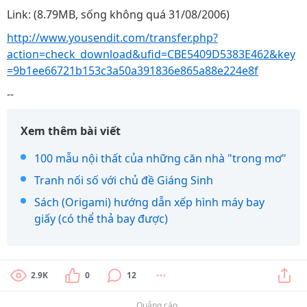
Link: (8.79MB, sống không quá 31/08/2006)
http://www.yousendit.com/transfer.php?
action=check_download&ufid=CBE5409D5383E462&key
=9b1ee66721b153c3a50a391836e865a88e224e8f
--
Xem thêm bài viết
100 mẫu nội thất của những căn nhà "trong mơ"
Tranh nối số với chủ đề Giáng Sinh
Sách (Origami) hướng dẫn xếp hình máy bay
giấy (có thể thả bay được)
2.9K
0
12
Quảng cáo