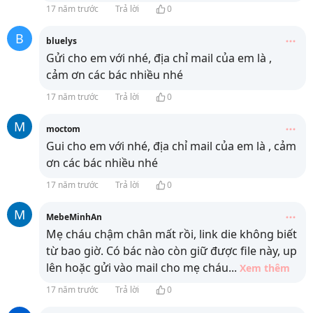
17 năm trước
Trả lời
0
B
bluelys
Gửi cho em với nhé, địa chỉ mail của em là
,
cảm ơn các bác nhiều nhé
17 năm trước
Trả lời
0
M
moctom
Gui cho em với nhé, địa chỉ mail của em là
, cảm
ơn các bác nhiều nhé
17 năm trước
Trả lời
0
M
MebeMinhAn
Mẹ cháu chậm chân mất rồi, link die không biết
từ bao giờ. Có bác nào còn giữ được file này, up
lên hoặc gửi vào mail cho mẹ cháu
...
Xem thêm
17 năm trước
Trả lời
0