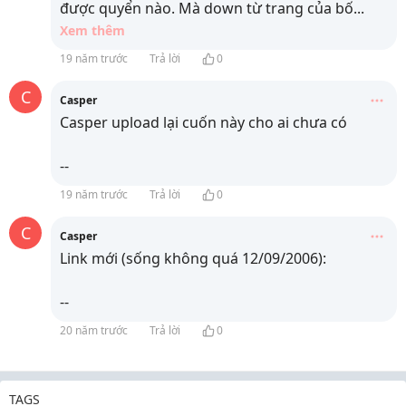
được quyển nào. Mà down từ trang của bố
...
Xem thêm
19 năm trước
Trả lời
0
C
Casper
Casper upload lại cuốn này cho ai chưa có
--
19 năm trước
Trả lời
0
C
Casper
Link mới (sống không quá 12/09/2006):
--
20 năm trước
Trả lời
0
TAGS