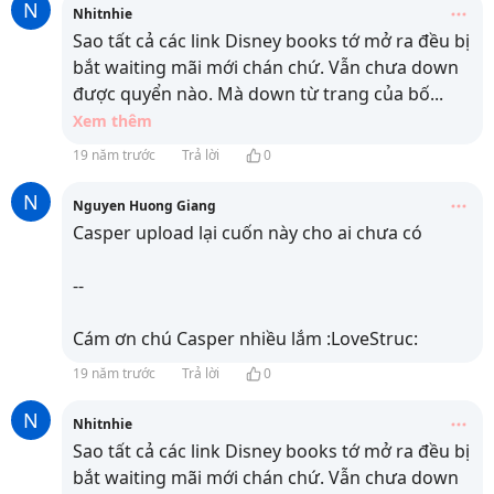
N
Nhitnhie
Sao tất cả các link Disney books tớ mở ra đều bị
bắt waiting mãi mới chán chứ. Vẫn chưa down
được quyển nào. Mà down từ trang của bố
...
Xem thêm
19 năm trước
Trả lời
0
N
Nguyen Huong Giang
Casper upload lại cuốn này cho ai chưa có
--
Cám ơn chú Casper nhiều lắm :LoveStruc:
19 năm trước
Trả lời
0
N
Nhitnhie
Sao tất cả các link Disney books tớ mở ra đều bị
bắt waiting mãi mới chán chứ. Vẫn chưa down