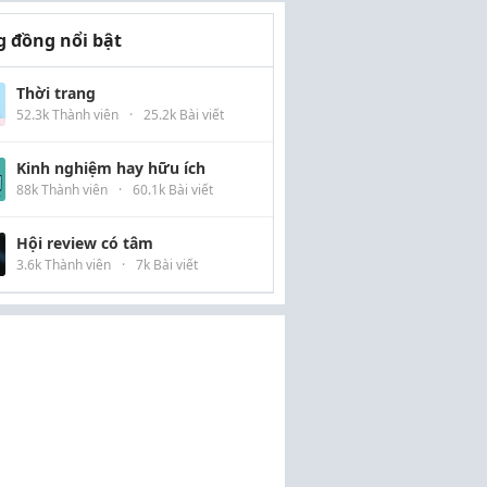
 đồng nổi bật
Thời trang
52.3k Thành viên
·
25.2k Bài viết
Kinh nghiệm hay hữu ích
88k Thành viên
·
60.1k Bài viết
Hội review có tâm
3.6k Thành viên
·
7k Bài viết