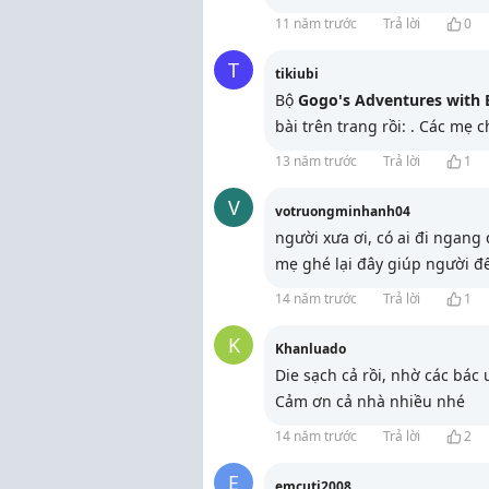
11 năm trước
Trả lời
0
T
tikiubi
Bộ
Gogo's Adventures with 
bài trên trang
rồi:
. Các mẹ c
13 năm trước
Trả lời
1
V
votruongminhanh04
người xưa ơi, có ai đi ngang
mẹ ghé lại đây giúp người đế
14 năm trước
Trả lời
1
K
Khanluado
Die sạch cả rồi, nhờ các bác 
Cảm ơn cả nhà nhiều nhé
14 năm trước
Trả lời
2
E
emcuti2008