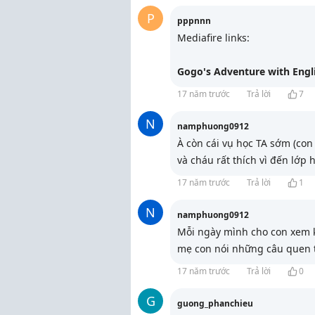
P
pppnnn
Mediafire links:
Gogo's Adventure with Engl
17 năm trước
Trả lời
7
N
namphuong0912
À còn cái vụ học TA sớm (con
và cháu rất thích vì đến lớp 
17 năm trước
Trả lời
1
N
namphuong0912
Mỗi ngày mình cho con xem kh
mẹ con nói những câu quen 
17 năm trước
Trả lời
0
G
guong_phanchieu