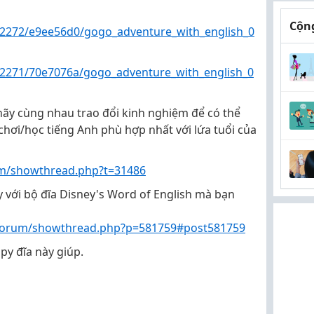
Cộng
82272/e9ee56d0/gogo_adventure_with_english_0
82271/70e7076a/gogo_adventure_with_english_0
hãy cùng nhau trao đổi kinh nghiệm để có thể
chơi/học tiếng Anh phù hợp nhất với lứa tuổi của
m/showthread.php?t=31486
y với bộ đĩa Disney's Word of English mà bạn
forum/showthread.php?p=581759#post581759
y đĩa này giúp.