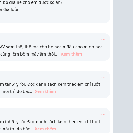
oàn bộ đĩa nè cho em được ko ah?
a đĩa luôn.
V sớm thế, thế mẹ cho bé học ở đâu cho mình học
u cũng lõm bõm mấy âm thôi.
...
Xem thêm
 Em tah61y rồi. Đọc danh sách kèm theo em chỉ lướt
m nói thì do bác
...
Xem thêm
 Em tah61y rồi. Đọc danh sách kèm theo em chỉ lướt
m nói thì do bác
...
Xem thêm