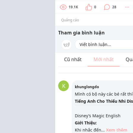
19.1K
0
28
Quảng cáo
Tham gia bình luận
Cũ nhất
Mới nhất
Qu
K
khunglongdo
Mình có bộ này các bé rất th
Tiếng Anh Cho Thiếu Nhi Dis
Disney’s Magic English
Giới Thiệu:
Khi nhắc đến
...
Xem thêm