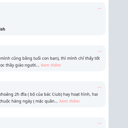
ish
 mình cũng bằng tuổi con bạn), thì mình chỉ thấy tốt
học thầy giáo người
...
Xem thêm
oảng 2h đĩa ( bộ của bác Ciub) hay hoạt hình, hai
thuộc hàng ngày ( mặc quần
...
Xem thêm