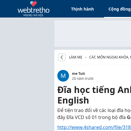
Thịnh hành
Cộng đồng
LÀM MẸ
CÁC MÔN NGOẠI KHÓA,
CHO BÉ
me Tuti
M
20 năm trước
Đĩa học tiếng A
English
Để tiện trao đổi về các loại đĩa h
đây Đĩa VCD số 01 trong bộ đĩa
G
http://www.4shared.com/file/31