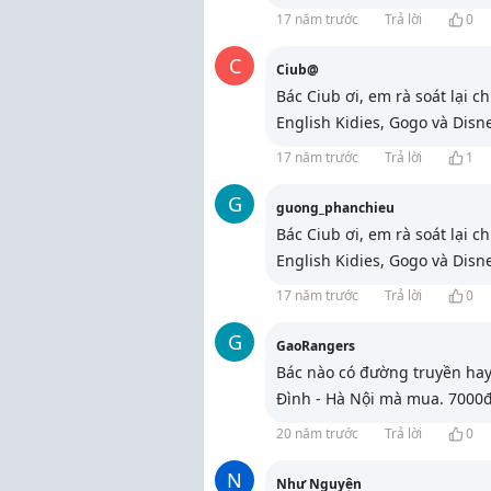
17 năm trước
Trả lời
0
C
Ciub@
Bác Ciub ơi, em rà soát lại c
English Kidies, Gogo và Disne
17 năm trước
Trả lời
1
G
guong_phanchieu
Bác Ciub ơi, em rà soát lại c
English Kidies, Gogo và Disne
17 năm trước
Trả lời
0
G
GaoRangers
Bác nào có đường truyền hay 
Đình - Hà Nội mà mua. 7000đ
20 năm trước
Trả lời
0
N
Như Nguyện