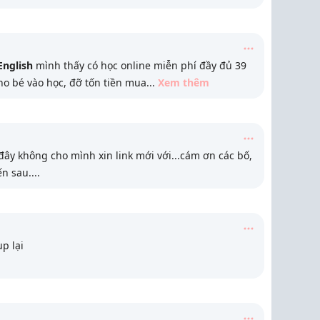
English
mình thấy có học online miễn phí đầy đủ 39
ho bé vào học, đỡ tốn tiền mua
...
Xem thêm
 đây không cho mình xin link mới với...cám ơn các bố,
n sau....
up lại