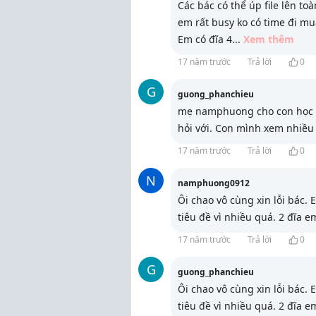
Các bác có thể úp file lên t
em rất busy ko có time đi mu
Em có đĩa 4
...
Xem thêm
17 năm trước
Trả lời
0
G
guong_phanchieu
mẹ namphuong cho con học A
hỏi với. Con mình xem nhiề
17 năm trước
Trả lời
0
N
namphuong0912
Ôi chao vô cùng xin lỗi bác.
tiêu đề vì nhiều quá. 2 đĩa e
17 năm trước
Trả lời
0
G
guong_phanchieu
Ôi chao vô cùng xin lỗi bác.
tiêu đề vì nhiều quá. 2 đĩa e