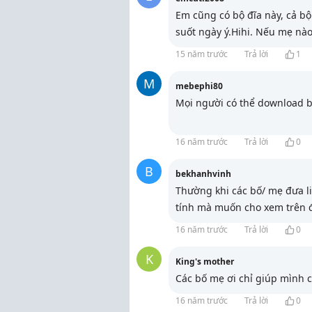
Em cũng có bộ đĩa này, cả b
suốt ngày ý.Hihi. Nếu mẹ nà
15 năm trước
Trả lời
1
M
mebephi80
Mọi người có thể download b
16 năm trước
Trả lời
0
B
bekhanhvinh
Thường khi các bố/ mẹ đưa l
tính mà muốn cho xem trên đ
16 năm trước
Trả lời
0
K
King's mother
Các bố mẹ ơi chỉ giúp mình c
16 năm trước
Trả lời
0