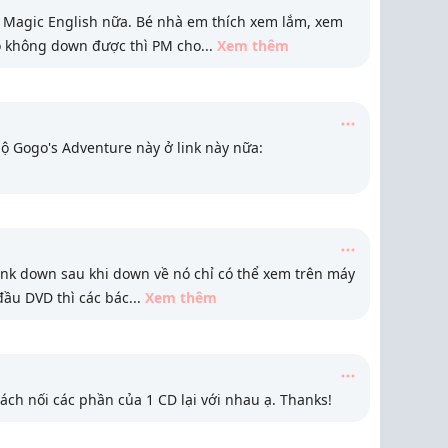
ộ Magic English nữa. Bé nhà em thích xem lắm, xem
o không down được thì PM cho
...
Xem thêm
ộ Gogo's Adventure này ở link này nữa:
ink down sau khi down về nó chỉ có thể xem trên máy
ầu DVD thì các bác
...
Xem thêm
ách nối các phần của 1 CD lại với nhau ạ. Thanks!