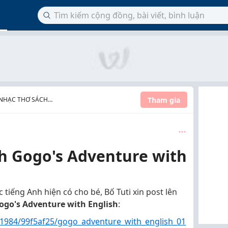
Tham gia
 NHẠC THƠ SÁCH
nh Gogo's Adventure with
ọc tiếng Anh hiện có cho bé, Bố Tuti xin post lên
ogo's Adventure with English
:
81984/99f5af25/gogo_adventure_with_english_01