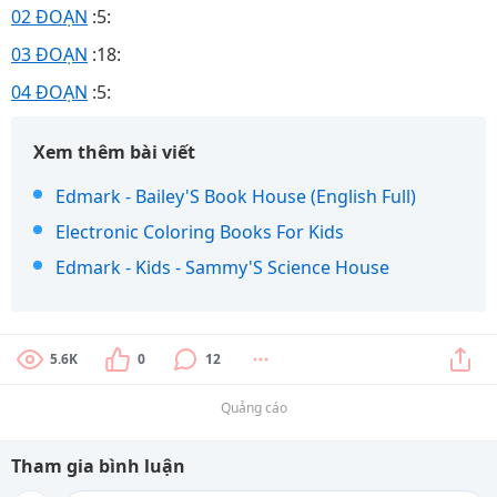
02 ĐOẠN
:5:
03 ĐOẠN
:18:
04 ĐOẠN
:5:
Xem thêm bài viết
Edmark - Bailey'S Book House (English Full)
Electronic Coloring Books For Kids
Edmark - Kids - Sammy'S Science House
5.6K
0
12
Quảng cáo
Tham gia bình luận