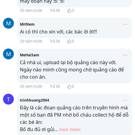
mấy đoạn này :6: :6:
20 năm trước
Trả lời
0
M
MitNem
Ai có thì cho xin với, các bác ời ời!!!
20 năm trước
Trả lời
0
M
MeHaiSam
Cả nhà ui, upload lại bộ quảng cáo này với.
Ngày nào minh cũng mong chờ quảng cáo để
cho con ăn.
20 năm trước
Trả lời
0
T
trinhhuong2004
Đây là các đoạn quảng cáo trên truyền hình mà
một số bạn đã PM nhờ bố cháu collect hộ để dỗ
các bé ăn:
Bố đu đủ ơi gủi
...
Xem thêm