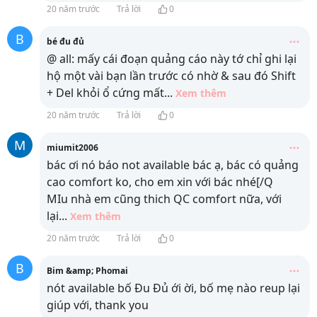
20 năm trước
Trả lời
0
B
bé đu đủ
@ all: mấy cái đoạn quảng cáo này tớ chỉ ghi lại
hộ một vài bạn lần trước có nhờ & sau đó Shift
+ Del khỏi ổ cứng mất
...
Xem thêm
20 năm trước
Trả lời
0
M
miumit2006
bác ơi nó báo not available bác ạ, bác có quảng
cao comfort ko, cho em xin với bác nhé[/Q
MIu nhà em cũng thich QC comfort nữa, với
lại
...
Xem thêm
20 năm trước
Trả lời
0
B
Bim &amp; Phomai
nót available bố Đu Đủ ới ời, bố mẹ nào reup lại
giúp với, thank you