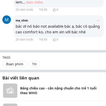
iem
...
Xem thêm
20 năm trước
Trả lời
0
M
mẹ_nhóc
bác ơi nó báo not available bác ạ, bác có quảng
cao comfort ko, cho em xin với bác nhé
20 năm trước
Trả lời
0
TAGS
đoạn phim
TH
Bài viết liên quan
Bảng chiều cao - cân nặng chuẩn cho trẻ 1 tuổi
theo WHO