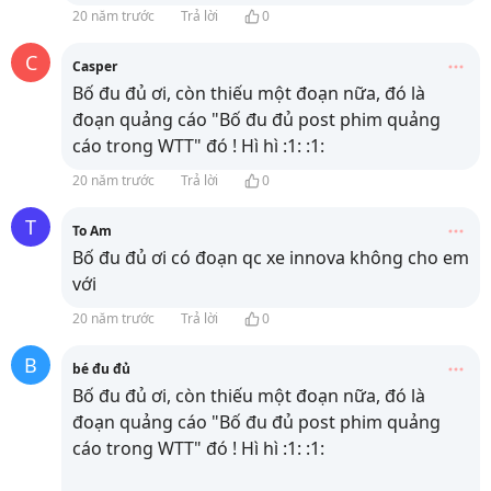
20 năm trước
Trả lời
0
C
Casper
Bố đu đủ ơi, còn thiếu một đoạn nữa, đó là
đoạn quảng cáo "Bố đu đủ post phim quảng
cáo trong WTT" đó ! Hì hì :1: :1:
20 năm trước
Trả lời
0
T
To Am
Bố đu đủ ơi có đoạn qc xe innova không cho em
với
20 năm trước
Trả lời
0
B
bé đu đủ
Bố đu đủ ơi, còn thiếu một đoạn nữa, đó là
đoạn quảng cáo "Bố đu đủ post phim quảng
cáo trong WTT" đó ! Hì hì :1: :1: