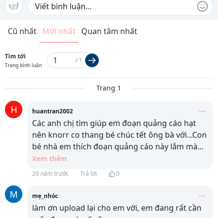
Cũ nhất
Mới nhất
Quan tâm nhất
Tìm tới
/
1
Trang bình luận
Trang 1
H
huantran2002
Các anh chị tìm giúp em đoạn quảng cáo hạt
nên knorr co thang bé chúc tết ông bà với...Con
bé nhà em thích đoạn quảng cáo này lắm mà
...
Xem thêm
20 năm trước
Trả lời
0
M
mẹ_nhóc
làm ơn upload lại cho em với, em đang rất cần