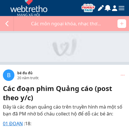
Các môn ngoại khóa, nhạc thơ...
bé đu đủ
B
20 năm trước
Các đoạn phim Quảng cáo (post
theo y/c)
Đây là các đoạn quảng cáo trên truyền hình mà một số
bạn đã PM nhờ bố cháu collect hộ để dỗ các bé ăn:
01 ĐOẠN
:18: