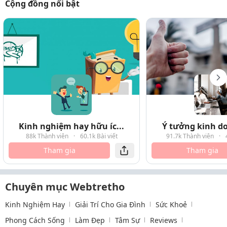
Cộng đồng nổi bật
Kinh nghiệm hay hữu íc...
Ý tưởng kinh do
88k Thành viên
·
60.1k Bài viết
91.7k Thành viên
·
Tham gia
Tham gia
Chuyên mục Webtretho
Kinh Nghiệm Hay
Giải Trí Cho Gia Đình
Sức Khoẻ
Phong Cách Sống
Làm Đẹp
Tâm Sự
Reviews