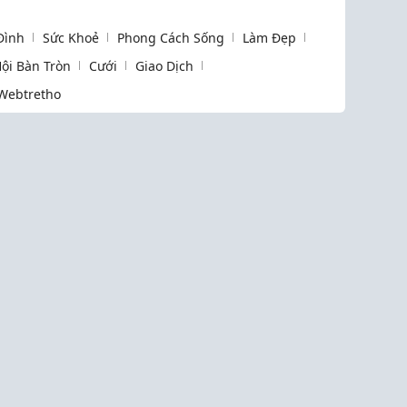
 Đình
Sức Khoẻ
Phong Cách Sống
Làm Đẹp
ội Bàn Tròn
Cưới
Giao Dịch
Webtretho