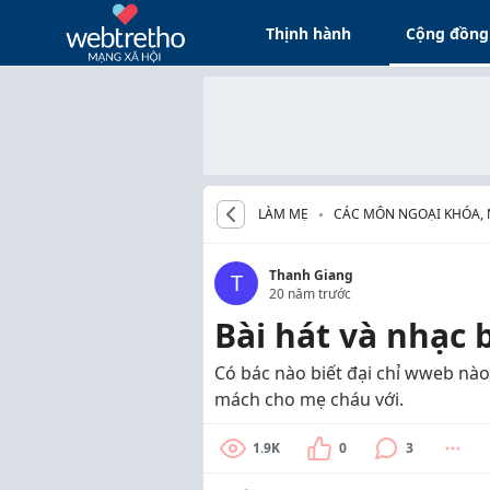
Thịnh hành
Cộng đồng
LÀM MẸ
CÁC MÔN NGOẠI KHÓA,
CHO BÉ
Thanh Giang
T
20 năm trước
Bài hát và nhạc 
Có bác nào biết đại chỉ wweb nà
mách cho mẹ cháu với.
1.9K
0
3