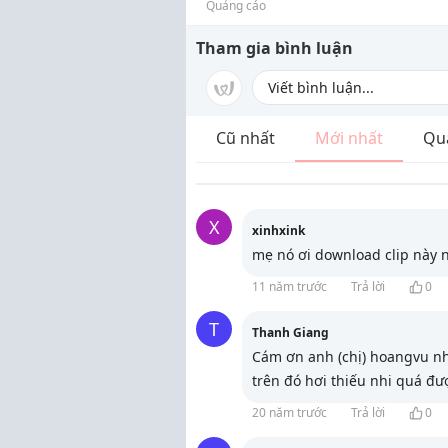
Quảng cáo
Tham gia bình luận
Cũ nhất
Mới nhất
Qu
X
xinhxink
mẹ nó ơi download clip này 
11 năm trước
Trả lời
0
T
Thanh Giang
Cám ơn anh (chị) hoangvu nh
trên đó hơi thiếu nhi quá đư
20 năm trước
Trả lời
0