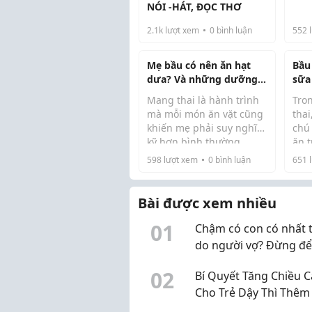
thể
NÓI -HÁT, ĐỌC THƠ
tha
dưỡ
2.1k
lượt xem
0
bình luận
552
l
trìn
nhi
Mẹ bầu có nên ăn hạt
Bầu
bằn
dưa? Và những dưỡng
sữa
d...
chất không thể thiếu
Giả
Mang thai là hành trình
Tro
trong thai kỳ
của
mà mỗi món ăn vặt cũng
tha
khiến mẹ phải suy nghĩ
chú
kỹ hơn bình thường.
ăn 
Thực tế, hạt dưa...
Ngồi bóc hạt dưa xem
ngà
598
lượt xem
0
bình luận
651
l
phim thôi mà trong đầu
phẩ
lại bật lên câu hỏi: MẸ
như
BẦU ĂN HẠT DƯA ĐƯỢC
khi
Bài được xem nhiều
KHÔNG?
nhắc
0
1
Chậm có con có nhất t
do người vợ? Đừng đ
định kiến làm chậm vi
0
2
Bí Quyết Tăng Chiều 
nguyên nhân
Cho Trẻ Dậy Thì Thêm 
30cm Chuẩn Khoa Họ