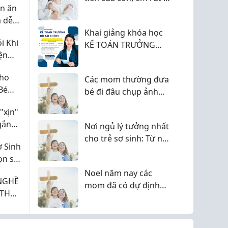
ên ăn
được mấy kinh
 dễ
nghiệm này muốn
cho
Khai giảng khóa học
chia sẻ cho các mom
i Khi
KẾ TOÁN TRƯỞNG
ện
(chứng chỉ Bộ tài
ay Đổi
chính cấp)
Cho
Các mom thường đưa
Bé
bé đi đâu chụp ảnh
Noel và Tết?
"xịn"
gắn
Nơi ngủ lý tưởng nhất
cho trẻ sơ sinh: Từ nôi
 Sinh
đến giải pháp trong
ọn số
game Sims.
Noel năm nay các
NGHỀ
mom đã có dự định
tặng quà gì cho con
chưa ạ?