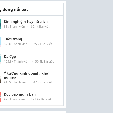
 đồng nổi bật
Kinh nghiệm hay hữu ích
88k Thành viên
·
60.1k Bài viết
Thời trang
52.3k Thành viên
·
25.2k Bài viết
Da đẹp
105.8k Thành viên
·
50.4k Bài viết
Ý tưởng kinh doanh, khởi
nghiệp
91.7k Thành viên
·
47.3k Bài viết
Đọc báo giùm bạn
99k Thành viên
·
221.9k Bài viết