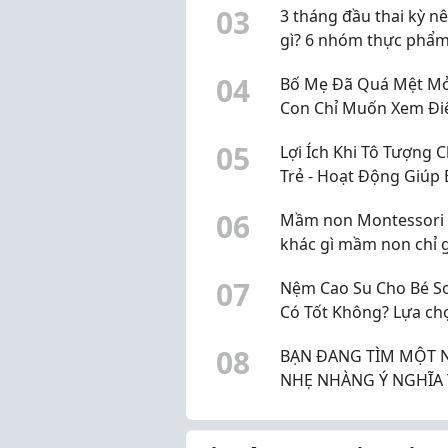
0
3
3 tháng đầu thai kỳ n
gì? 6 nhóm thực phẩm
chọn, không cần "ăn 
0
4
Bố Mẹ Đã Quá Mệt Mỏ
hai người"
Con Chỉ Muốn Xem Đi
Thoại? Đã Đến Lúc Th
0
5
Lợi Ích Khi Tô Tượng 
Mùa Hè Của Bé
Trẻ - Hoạt Động Giúp 
Phát Triển Toàn Diện
0
6
Mầm non Montessori 
khác gì mầm non chỉ 
mác Montessori?
0
7
Nệm Cao Su Cho Bé Sơ
Có Tốt Không? Lựa ch
1 cho bé.
0
8
BẠN ĐANG TÌM MỘT 
NHẸ NHÀNG Ý NGHĨA THU
NHẬP ỔN ĐỊNH