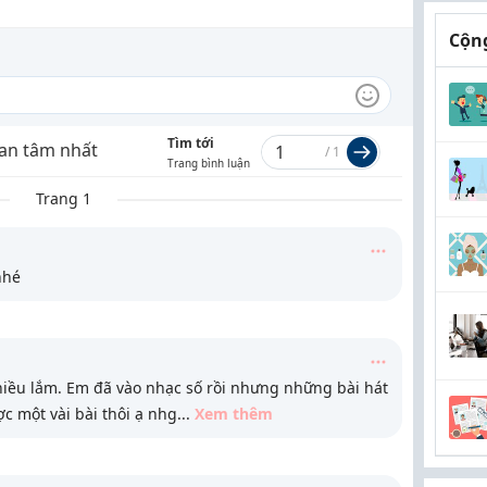
Cộng
Tìm tới
an tâm nhất
/
1
Trang bình luận
Trang 1
nhé
iều lắm. Em đã vào nhạc số rồi nhưng những bài hát
ợc một vài bài thôi ạ nhg
...
Xem thêm