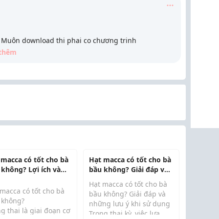
y. Muôn download thi phai co chương trinh
thêm
 macca có tốt cho bà
Hạt macca có tốt cho bà
 không? Lợi ích và
bầu không? Giải đáp và
 ý khi sử dụng
những lưu ý khi sử
Hạt macca có tốt cho bà
dụng
 macca có tốt cho bà
bầu không? Giải đáp và
 không?
những lưu ý khi sử dụng
 thai là giai đoạn cơ
Trong thai kỳ, việc lựa