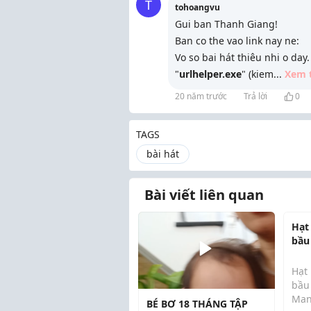
T
tohoangvu
Gui ban Thanh Giang!
Ban co the vao link nay ne:
Vo so bai hát thiêu nhi o da
"
urlhelper.exe
" (kiem
...
Xem 
20 năm trước
Trả lời
0
TAGS
bài hát
Bài viết liên quan
Hạt
bầu
lưu
Hạt
bầu
Mang
BÉ BƠ 18 THÁNG TẬP