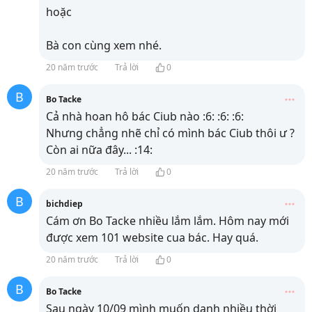
hoặc
Bà con cùng xem nhé.
20 năm trước
Trả lời
0
B
Bo Tacke
Cả nhà hoan hô bác Ciub nào :6: :6: :6:
Nhưng chẳng nhẽ chỉ có mình bác Ciub thôi ư ?
Còn ai nữa đây... :14:
20 năm trước
Trả lời
0
B
bichdiep
Cám ơn Bo Tacke nhiều lắm lắm. Hôm nay mới
được xem 101 website cua bác. Hay quá.
20 năm trước
Trả lời
0
B
Bo Tacke
Sau ngày 10/09 mình muốn danh nhiều thời