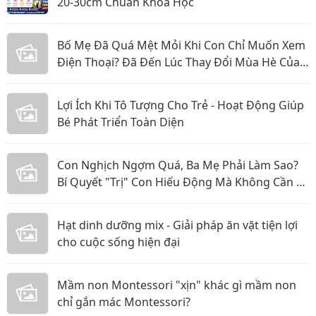
20-30cm Chuẩn Khoa Học
Bố Mẹ Đã Quá Mệt Mỏi Khi Con Chỉ Muốn Xem
Điện Thoại? Đã Đến Lúc Thay Đổi Mùa Hè Của
Bé
Lợi Ích Khi Tô Tượng Cho Trẻ - Hoạt Động Giúp
Bé Phát Triển Toàn Diện
Con Nghịch Ngợm Quá, Ba Mẹ Phải Làm Sao?
Bí Quyết "Trị" Con Hiếu Động Mà Không Cần La
Hét
Hạt dinh dưỡng mix - Giải pháp ăn vặt tiện lợi
cho cuộc sống hiện đại
Mầm non Montessori "xịn" khác gì mầm non
chỉ gắn mác Montessori?