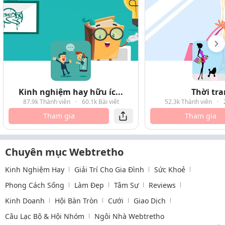
Kinh nghiệm hay hữu íc...
Thời tr
87.9k Thành viên
·
60.1k Bài viết
52.3k Thành viên
·
Tham gia
Tham gia
Chuyên mục Webtretho
Kinh Nghiệm Hay
Giải Trí Cho Gia Đình
Sức Khoẻ
Phong Cách Sống
Làm Đẹp
Tâm Sự
Reviews
Kinh Doanh
Hội Bàn Tròn
Cưới
Giao Dịch
Câu Lạc Bộ & Hội Nhóm
Ngôi Nhà Webtretho