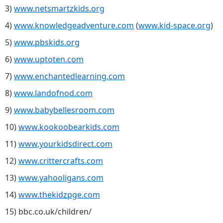
3)
www.netsmartzkids.org
4)
www.knowledgeadventure.com
(
www.kid-space.org
)
5)
www.pbskids.org
6)
www.uptoten.com
7)
www.enchantedlearning.com
8)
www.landofnod.com
9)
www.babybellesroom.com
10)
www.kookoobearkids.com
11)
www.yourkidsdirect.com
12)
www.crittercrafts.com
13)
www.yahooligans.com
14)
www.thekidzpge.com
15) bbc.co.uk/children/