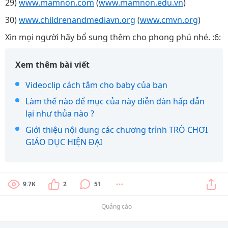
29)
www.mamnon.com
(
www.mamnon.edu.vn
)
30)
www.childrenandmediavn.org
(
www.cmvn.org
)
Xin mọi người hãy bổ sung thêm cho phong phú nhé. :6:
Xem thêm bài viết
Videoclip cách tắm cho baby của bạn
Làm thế nào để mục của này diễn đàn hấp dẫn
lại như thủa nào ?
Giới thiệu nội dung các chương trình TRÒ CHƠI
GIÁO DỤC HIỆN ĐẠI
9.7K
2
51
Quảng cáo