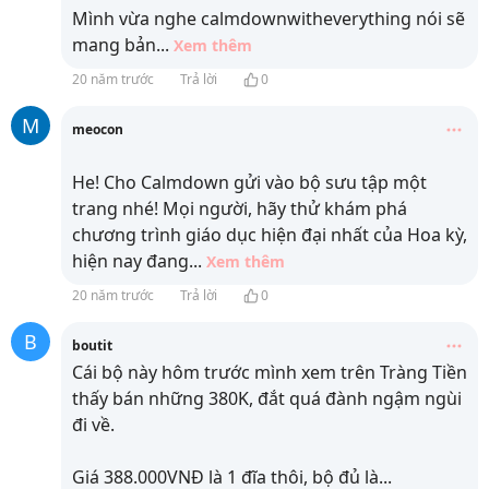
Mình vừa nghe calmdownwitheverything nói sẽ
mang bản
...
Xem thêm
20 năm trước
Trả lời
0
M
meocon
He! Cho Calmdown gửi vào bộ sưu tập một
trang nhé! Mọi người, hãy thử khám phá
chương trình giáo dục hiện đại nhất của Hoa kỳ,
hiện nay đang
...
Xem thêm
20 năm trước
Trả lời
0
B
boutit
Cái bộ này hôm trước mình xem trên Tràng Tiền
thấy bán những 380K, đắt quá đành ngậm ngùi
đi về.
Giá 388.000VNĐ là 1 đĩa thôi, bộ đủ là
...