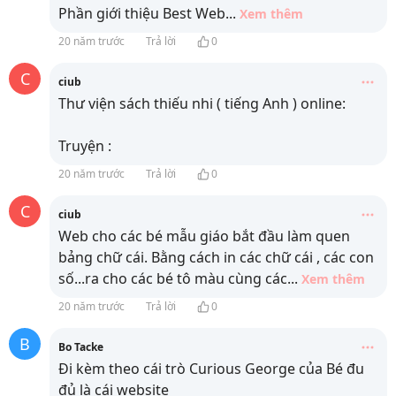
Phần giới thiệu Best Web
...
Xem thêm
20 năm trước
Trả lời
0
C
ciub
Thư viện sách thiếu nhi ( tiếng Anh ) online:
Truyện :
20 năm trước
Trả lời
0
C
ciub
Web cho các bé mẫu giáo bắt đầu làm quen
bảng chữ cái. Bằng cách in các chữ cái , các con
số...ra cho các bé tô màu cùng các
...
Xem thêm
20 năm trước
Trả lời
0
B
Bo Tacke
Đi kèm theo cái trò Curious George của Bé đu
đủ là cái website