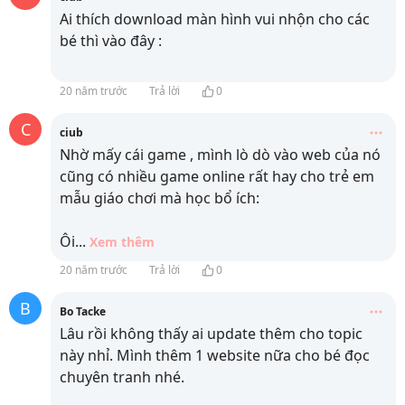
Ai thích download màn hình vui nhộn cho các
bé thì vào đây :
20 năm trước
Trả lời
0
C
ciub
Nhờ mấy cái game , mình lò dò vào web của nó
cũng có nhiều game online rất hay cho trẻ em
mẫu giáo chơi mà học bổ ích:
Ôi
...
Xem thêm
20 năm trước
Trả lời
0
B
Bo Tacke
Lâu rồi không thấy ai update thêm cho topic
này nhỉ. Mình thêm 1 website nữa cho bé đọc
chuyên tranh nhé.