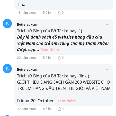
Tina
18 năm trước
Trả lời
0
B
Botrerauxom
Trích từ Blog của Bố Tắckè này: (
)
Đây là danh sách 45 website hàng đầu của
Việt Nam cho trẻ em (cùng cha mẹ tham khảo)
được cập
...
Xem thêm
20 năm trước
Trả lời
0
B
Botrerauxom
Trích từ Blog của Bố Tắckè này: (link
)
GIỚI THIỆU DANG SÁCH GẦN 200 WEBSITE CHO
TRẺ EM HÀNG ĐẦU TRÊN THẾ GIỚI VÀ VIỆT NAM
Friday, 20. October
...
Xem thêm
20 năm trước
Trả lời
0