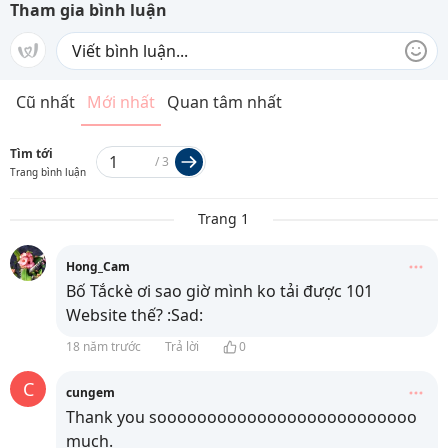
Tham gia bình luận
Cũ nhất
Mới nhất
Quan tâm nhất
Tìm tới
/
3
Trang bình luận
Trang 1
Hong_Cam
Bố Tắckè ơi sao giờ mình ko tải được 101
Website thế? :Sad:
18 năm trước
Trả lời
0
C
cungem
Thank you soooooooooooooooooooooooooo
much.