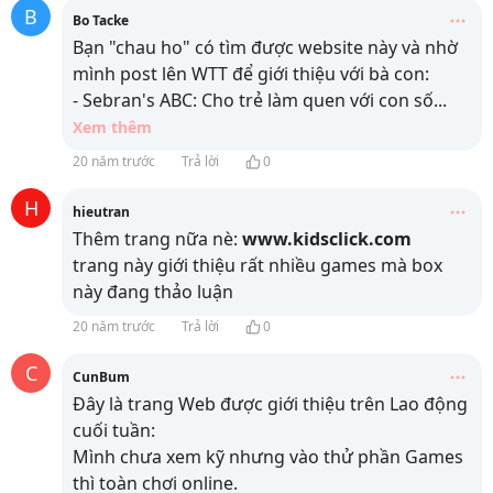
B
Bo Tacke
Bạn "chau ho" có tìm được website này và nhờ
mình post lên WTT để giới thiệu với bà con:
- Sebran's ABC: Cho trẻ làm quen với con số
...
Xem thêm
20 năm trước
Trả lời
0
H
hieutran
Thêm trang nữa nè:
www.kidsclick.com
trang này giới thiệu rất nhiều games mà box
này đang thảo luận
20 năm trước
Trả lời
0
C
CunBum
Đây là trang Web được giới thiệu trên Lao động
cuối tuần:
Mình chưa xem kỹ nhưng vào thử phần Games
thì toàn chơi online.