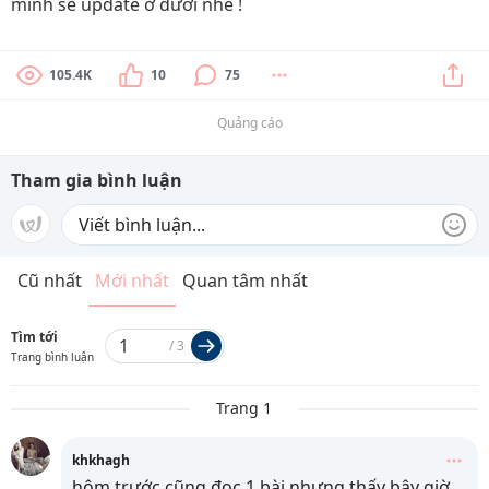
mình sẽ update ở dưới nhé !
105.4K
10
75
Quảng cáo
Tham gia bình luận
Cũ nhất
Mới nhất
Quan tâm nhất
Tìm tới
/
3
Trang bình luận
Trang 1
khkhagh
hôm trước cũng đọc 1 bài nhưng thấy bây giờ