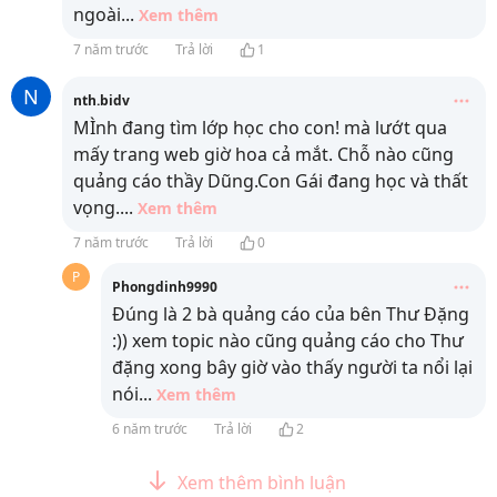
ngoài
...
Xem thêm
7 năm trước
Trả lời
1
N
nth.bidv
MÌnh đang tìm lớp học cho con! mà lướt qua
mấy trang web giờ hoa cả mắt. Chỗ nào cũng
quảng cáo thầy Dũng.Con Gái đang học và thất
vọng.
...
Xem thêm
7 năm trước
Trả lời
0
P
Phongdinh9990
Đúng là 2 bà quảng cáo của bên Thư Đặng
:)) xem topic nào cũng quảng cáo cho Thư
đặng xong bây giờ vào thấy người ta nổi lại
nói
...
Xem thêm
6 năm trước
Trả lời
2
Xem thêm bình luận