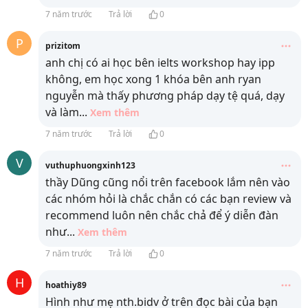
7 năm trước
Trả lời
0
P
prizitom
anh chị có ai học bên ielts workshop hay ipp
không, em học xong 1 khóa bên anh ryan
nguyễn mà thấy phương pháp dạy tệ quá, dạy
và làm
...
Xem thêm
7 năm trước
Trả lời
0
V
vuthuphuongxinh123
thầy Dũng cũng nổi trên facebook lắm nên vào
các nhóm hỏi là chắc chắn có các bạn review và
recommend luôn nên chắc chả để ý diễn đàn
như
...
Xem thêm
7 năm trước
Trả lời
0
H
hoathiy89
Hình như mẹ nth.bidv ở trên đọc bài của bạn