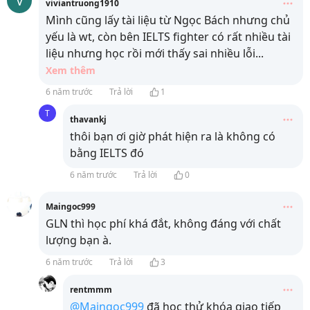
V
viviantruong1910
Mình cũng lấy tài liệu từ Ngọc Bách nhưng chủ
yếu là wt, còn bên IELTS fighter có rất nhiều tài
liệu nhưng học rồi mới thấy sai nhiều lỗi
...
Xem thêm
6 năm trước
Trả lời
1
T
thavankj
thôi bạn ơi giờ phát hiện ra là không có
bằng IELTS đó
6 năm trước
Trả lời
0
Maingoc999
GLN thì học phí khá đắt, không đáng với chất
lượng bạn à.
6 năm trước
Trả lời
3
rentmmm
@Maingoc999
đã học thử khóa giao tiếp