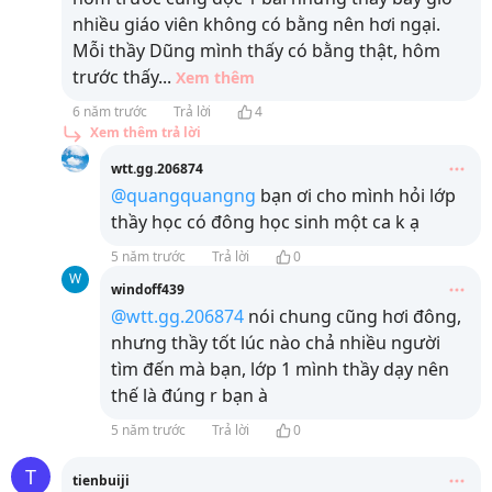
nhiều giáo viên không có bằng nên hơi ngại.
Mỗi thầy Dũng mình thấy có bằng thật, hôm
trước thấy
...
Xem thêm
6 năm trước
Trả lời
4
Xem thêm trả lời
wtt.gg.206874
@quangquangng
bạn ơi cho mình hỏi lớp
thầy học có đông học sinh một ca k ạ
5 năm trước
Trả lời
0
W
windoff439
@wtt.gg.206874
nói chung cũng hơi đông,
nhưng thầy tốt lúc nào chả nhiều người
tìm đến mà bạn, lớp 1 mình thầy dạy nên
thế là đúng r bạn à
5 năm trước
Trả lời
0
T
tienbuiji