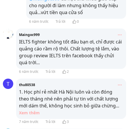
cho người đi làm nhưng không thấy hiệu
quả...vứt tiền qua cửa sổ
6 năm trước
Trả lời
0
Maingoc999
IELTS fighter không tốt đâu bạn ơi, chỉ được cái
quảng cáo rầm rộ thôi. Chất lượng tệ lắm, vào
group review IELTS trên facebook thấy chửi
quá trời...
6 năm trước
Trả lời
2
T
thu80538
1. Học phí rẻ nhất Hà Nội luôn và còn đóng
theo tháng nhé nên phải tự tin với chất lượng
mới dám thế, không học sinh bỏ giữa chừng
...
Xem thêm
7 năm trước
Trả lời
3