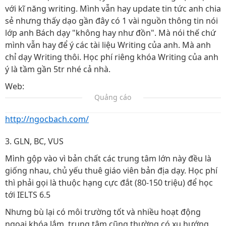
với kĩ năng writing. Mình vẫn hay update tin tức anh chia
sẻ nhưng thấy dạo gần đây có 1 vài nguồn thông tin nói
lớp anh Bách dạy "không hay như đồn". Mà nói thế chứ
mình vẫn hay để ý các tài liệu Writing của anh. Mà anh
chỉ dạy Writing thôi. Học phí riêng khóa Writing của anh
ý là tầm gần 5tr nhé cả nhà.
Web:
Quảng cáo
http://ngocbach.com/
3. GLN, BC, VUS
Mình gộp vào vì bản chất các trung tâm lớn này đều là
giống nhau, chủ yếu thuê giáo viên bản địa dạy. Học phí
thì phải gọi là thuộc hạng cực đắt (80-150 triệu) để học
tới IELTS 6.5
Nhưng bù lại có môi trường tốt và nhiều hoạt động
ngoại khóa lắm, trung tâm cũng thường có xu hướng