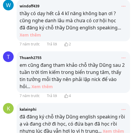
W
windoff439
thầy có dạy hết cả 4 kĩ năng không bạn ơi ?
cũng nghe danh lâu mà chưa có cơ hội học
đã đăng ký chỗ thầy Dũng english speaking
...
Xem thêm
7 năm trước
Trả lời
2
T
Thuanh2755
em cũng đang tham khảo chỗ thầy Dũng sau 2
tuần trời tìm kiếm trong biển trung tâm, thấy
tin tưởng mỗi thầy nên phải lập nick để vào
hỏi
...
Xem thêm
7 năm trước
Trả lời
4
K
kalainphi
đã đăng ký chỗ thầy Dũng english speaking rồi
ạ và đang chờ đi học, có đứa bạn đã học rồi
nhưng lúc đầu vẫn hơi lo vì h trung
...
Xem thêm