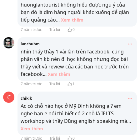
huonglantourist không hiểu được ngụ ý của
bạn đó là dìm hàng người khác xuống để gián
tiếp quảng cáo
...
Xem thêm
7 năm trước
Trả lời
0
lanchubm
nhìn thấy thầy 1 vài lần trên facebook, cũng
phân vân kb nên đi học không nhưng đọc bài
thầy viết và review của các bạn học trước trên
facebook
...
Xem thêm
7 năm trước
Trả lời
1
C
chikik
Ac có chỗ nào học ở Mỹ Đình không ạ ? em
nghe bạn e nói thì biết có 2 chỗ là IELTS
workshop và thầy Dũng english speaking mà
...
Xem thêm
7 năm trước
Trả lời
0