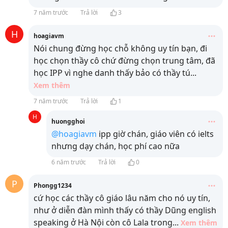
7 năm trước
Trả lời
3
H
hoagiavm
Nói chung đừng học chỗ không uy tín bạn, đi
học chọn thầy cô chứ đừng chọn trung tâm, đã
học IPP vì nghe danh thấy bảo có thầy tú
...
Xem thêm
7 năm trước
Trả lời
1
H
huongghoi
@hoagiavm
ipp giờ chán, giáo viên có ielts
nhưng dạy chán, học phí cao nữa
6 năm trước
Trả lời
0
P
Phongg1234
cứ học các thầy cô giáo lâu năm cho nó uy tín,
như ở diễn đàn mình thấy có thầy Dũng english
speaking ở Hà Nội còn cô Lala trong
...
Xem thêm