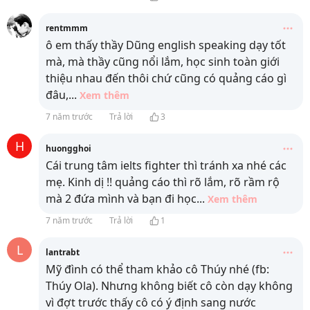
rentmmm
ô em thấy thầy Dũng english speaking dạy tốt
mà, mà thầy cũng nổi lắm, học sinh toàn giới
thiệu nhau đến thôi chứ cũng có quảng cáo gì
đâu,
...
Xem thêm
7 năm trước
Trả lời
3
H
huongghoi
Cái trung tâm ielts fighter thì tránh xa nhé các
mẹ. Kinh dị !! quảng cáo thì rõ lắm, rõ rầm rộ
mà 2 đứa mình và bạn đi học
...
Xem thêm
7 năm trước
Trả lời
1
L
lantrabt
Mỹ đình có thể tham khảo cô Thúy nhé (fb:
Thúy Ola). Nhưng không biết cô còn dạy không
vì đợt trước thấy cô có ý định sang nước