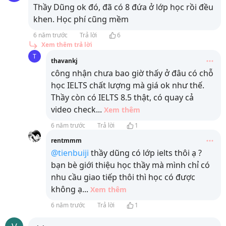
Thầy Dũng ok đó, đã có 8 đứa ở lớp học rồi đều
khen. Học phí cũng mềm
6 năm trước
Trả lời
6
Xem thêm trả lời
T
thavankj
công nhận chưa bao giờ thấy ở đâu có chỗ
học IELTS chất lượng mà giá ok như thế.
Thầy còn có IELTS 8.5 thật, có quay cả
video check
...
Xem thêm
6 năm trước
Trả lời
1
rentmmm
@tienbuiji
thầy dũng có lớp ielts thôi ạ ?
bạn bè giới thiệu học thầy mà mình chỉ có
nhu cầu giao tiếp thôi thì học có được
không ạ
...
Xem thêm
6 năm trước
Trả lời
1