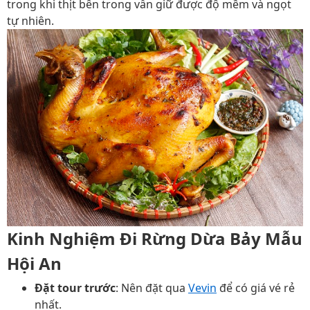
trong khi thịt bên trong vẫn giữ được độ mềm và ngọt
tự nhiên.
Kinh Nghiệm Đi Rừng Dừa Bảy Mẫu
Hội An
Đặt tour trước
: Nên đặt qua
Vevin
để có giá vé rẻ
nhất.