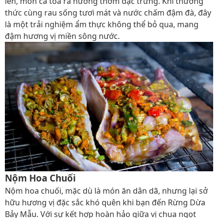
lên, món cá tỏa ra hương thơm đặc trưng. Khi thưởng
thức cùng rau sống tươi mát và nước chấm đậm đà, đây
là một trải nghiệm ẩm thực không thể bỏ qua, mang
đậm hương vị miền sông nước.
Nộm Hoa Chuối
Nộm hoa chuối, mặc dù là món ăn dân dã, nhưng lại sở
hữu hương vị đặc sắc khó quên khi bạn đến Rừng Dừa
Bảy Mẫu. Với sự kết hợp hoàn hảo giữa vị chua ngọt