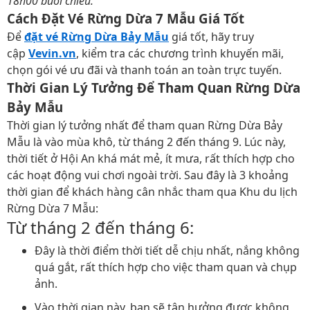
18h00 buổi chiều.
Cách Đặt Vé Rừng Dừa 7 Mẫu Giá Tốt
Để
đặt vé Rừng Dừa Bảy Mẫu
giá tốt, hãy truy
cập
Vevin.vn
, kiểm tra các chương trình khuyến mãi,
chọn gói vé ưu đãi và thanh toán an toàn trực tuyến.
Thời Gian Lý Tưởng Để Tham Quan Rừng Dừa
Bảy Mẫu
Thời gian lý tưởng nhất để tham quan Rừng Dừa Bảy
Mẫu là vào mùa khô, từ tháng 2 đến tháng 9. Lúc này,
thời tiết ở Hội An khá mát mẻ, ít mưa, rất thích hợp cho
các hoạt động vui chơi ngoài trời. Sau đây là 3 khoảng
thời gian để khách hàng cân nhắc tham qua Khu du lịch
Rừng Dừa 7 Mẫu:
Từ tháng 2 đến tháng 6:
Đây là thời điểm thời tiết dễ chịu nhất, nắng không
quá gắt, rất thích hợp cho việc tham quan và chụp
ảnh.
Vào thời gian này, bạn sẽ tận hưởng được không