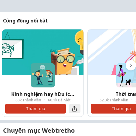
Cộng đồng nổi bật
Kinh nghiệm hay hữu íc...
Thời tr
88k Thành viên
·
60.1k Bài viết
52.3k Thành viên
·
Tham gia
Tham gia
Chuyên mục Webtretho