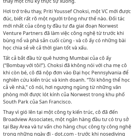
thấy một chu kỳ thực sự xuống.
Hơi trớ trêu thay, Priti Youssef Choksi, một VC mới được
đúc, biết rất rõ một người trông như thế nào. Đối tác
mới nhất của công ty đầu tư đa giai đoạn Norwest
Venture Partners đã làm việc công nghệ từ trước khi
bùng nổ và phá sản cuối cùng - và cô ấy có những bài
học chia sẻ về cả thời gian tốt và xấu.
Tất cả bắt đầu từ quê hương Mumbai của cô ấy
(“Bombay với tôi!”). Choksi đã không nói với cha mẹ cô
khi còn bé, cô đã nộp đơn vào Đại học Pennsylvania để
nghiên cứu kiến ​​trúc và kinh doanh. “Tôi không thể học
cả về nhà,” cô nói, hơi ngượng ngùng từ những văn
phòng mới được lót kính của Norwest trong khu phố
South Park của San Francisco.
Thay vì gió lên tại một công ty kiến ​​trúc, cô đã đến
Broadview Associates, một ngân hàng đầu tư có trụ sở
tại Bay Area và tư vấn cho hàng chục công ty công nghệ
trong những ngày đi - dot.com - trước khi nosediving