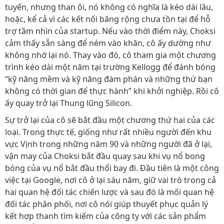
tuyến, nhưng than ôi, nó không có nghĩa là kéo dài lâu,
hoặc, kể cả vì các kết nối băng rộng chưa tồn tại để hỗ
trợ tầm nhìn của startup. Nếu vào thời điểm này, Choksi
cảm thấy sẵn sàng để ném vào khăn, cô ấy dường như
không nhớ lại nó. Thay vào đó, cô tham gia một chương
trình kéo dài một năm tại trường Kellogg để đánh bóng
“kỹ năng mềm và kỹ năng đàm phán và những thứ bạn
không có thời gian để thực hành” khi khởi nghiệp. Rồi cô
ấy quay trở lại Thung lũng Silicon.
Sự trở lại của cô sẽ bắt đầu một chương thứ hai của các
loại. Trong thực tế, giống như rất nhiều người đến khu
vực Vịnh trong những năm 90 và những người đã ở lại,
vận may của Choksi bắt đầu quay sau khi vụ nổ bong
bóng của vụ nổ bắt đầu thổi bay đi. Đầu tiên là một công
việc tại Google, nơi cô ở lại sáu năm, giữ vai trò trong cả
hai quan hệ đối tác chiến lược và sau đó là mối quan hệ
đối tác phân phối, nơi cô nói giúp thuyết phục quản lý
kết hợp thanh tìm kiếm của công ty với các sản phẩm