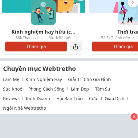
Kinh nghiệm hay hữu íc...
Thời tr
88k Thành viên
·
60.1k Bài viết
52.3k Thành viên
·
Tham gia
Tham gia
Chuyên mục Webtretho
Làm Mẹ
Kinh Nghiệm Hay
Giải Trí Cho Gia Đình
Sức Khoẻ
Phong Cách Sống
Làm Đẹp
Tâm Sự
Reviews
Kinh Doanh
Hội Bàn Tròn
Cưới
Giao Dịch
Ngôi Nhà Webtretho