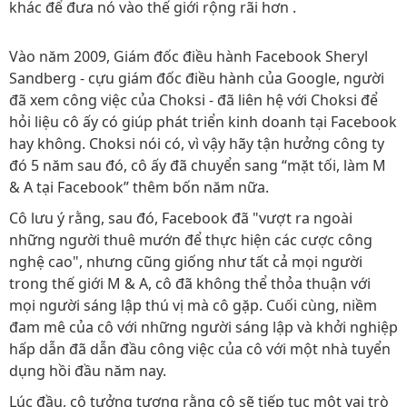
khác để đưa nó vào thế giới rộng rãi hơn .
Vào năm 2009, Giám đốc điều hành Facebook Sheryl
Sandberg - cựu giám đốc điều hành của Google, người
đã xem công việc của Choksi - đã liên hệ với Choksi để
hỏi liệu cô ấy có giúp phát triển kinh doanh tại Facebook
hay không. Choksi nói có, vì vậy hãy tận hưởng công ty
đó 5 năm sau đó, cô ấy đã chuyển sang “mặt tối, làm M
& A tại Facebook” thêm bốn năm nữa.
Cô lưu ý rằng, sau đó, Facebook đã "vượt ra ngoài
những người thuê mướn để thực hiện các cược công
nghệ cao", nhưng cũng giống như tất cả mọi người
trong thế giới M & A, cô đã không thể thỏa thuận với
mọi người sáng lập thú vị mà cô gặp. Cuối cùng, niềm
đam mê của cô với những người sáng lập và khởi nghiệp
hấp dẫn đã dẫn đầu công việc của cô với một nhà tuyển
dụng hồi đầu năm nay.
Lúc đầu, cô tưởng tượng rằng cô sẽ tiếp tục một vai trò