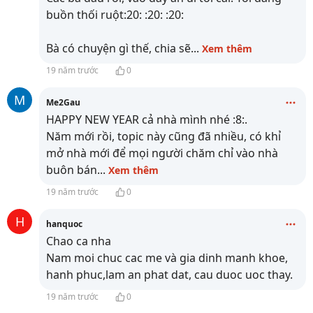
buồn thối ruột:20: :20: :20:
Bà có chuyện gì thế, chia sẽ
...
Xem thêm
19 năm trước
0
M
Me2Gau
HAPPY NEW YEAR cả nhà mình nhé :8:.
Năm mới rồi, topic này cũng đã nhiều, có khỉ
mở nhà mới để mọi người chăm chỉ vào nhà
buôn bán
...
Xem thêm
19 năm trước
0
H
hanquoc
Chao ca nha
Nam moi chuc cac me và gia dinh manh khoe,
hanh phuc,lam an phat dat, cau duoc uoc thay.
19 năm trước
0