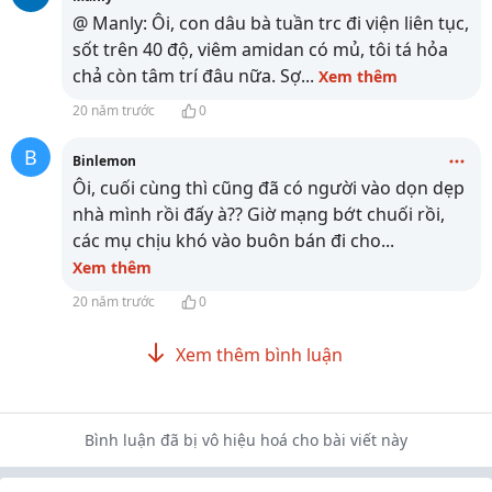
@ Manly: Ôi, con dâu bà tuần trc đi viện liên tục,
sốt trên 40 độ, viêm amidan có mủ, tôi tá hỏa
chả còn tâm trí đâu nữa. Sợ
...
Xem thêm
20 năm trước
0
B
Binlemon
Ôi, cuối cùng thì cũng đã có người vào dọn dẹp
nhà mình rồi đấy à?? Giờ mạng bớt chuối rồi,
các mụ chịu khó vào buôn bán đi cho
...
Xem thêm
20 năm trước
0
Xem thêm bình luận
Bình luận đã bị vô hiệu hoá cho bài viết này