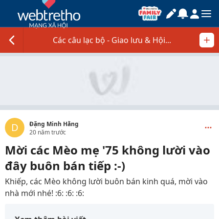
Các câu lạc bộ - Giao lưu & Hội...
Đặng Minh Hằng
D
20 năm trước
Mời các Mèo mẹ '75 không lười vào
đây buôn bán tiếp :-)
Khiếp, các Mèo không lười buôn bán kinh quá, mời vào
nhà mới nhé! :6: :6: :6: