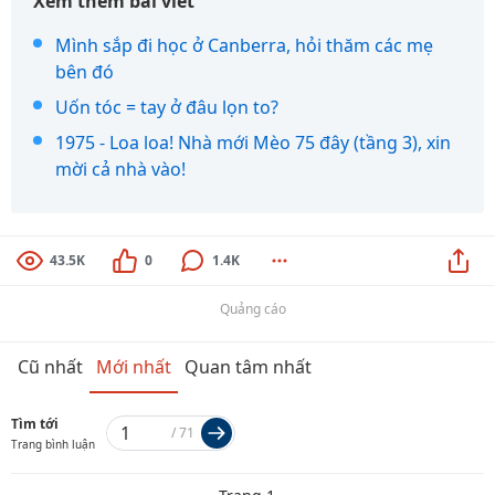
Xem thêm bài viết
Mình sắp đi học ở Canberra, hỏi thăm các mẹ
bên đó
Uốn tóc = tay ở đâu lọn to?
1975 - Loa loa! Nhà mới Mèo 75 đây (tầng 3), xin
mời cả nhà vào!
43.5K
0
1.4K
Quảng cáo
Cũ nhất
Mới nhất
Quan tâm nhất
Tìm tới
/
71
Trang bình luận