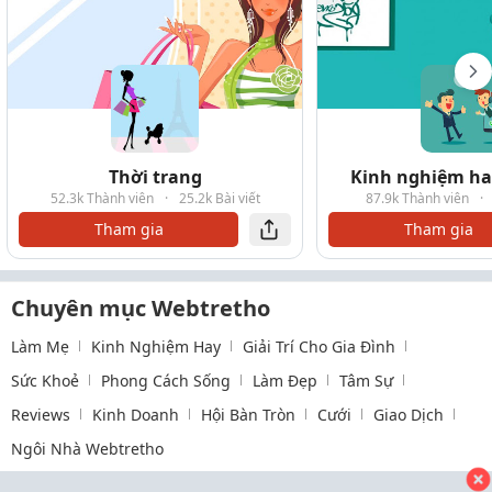
Thời trang
Kinh nghiệm hay
52.3k Thành viên
·
25.2k Bài viết
87.9k Thành viên
·
Tham gia
Tham gia
Chuyên mục Webtretho
Làm Mẹ
Kinh Nghiệm Hay
Giải Trí Cho Gia Đình
Sức Khoẻ
Phong Cách Sống
Làm Đẹp
Tâm Sự
Reviews
Kinh Doanh
Hội Bàn Tròn
Cưới
Giao Dịch
Ngôi Nhà Webtretho