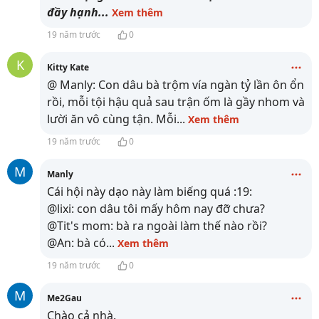
đầy hạnh
...
Xem thêm
19 năm trước
0
K
Kitty Kate
@ Manly: Con dâu bà trộm vía ngàn tỷ lần ôn ổn
rồi, mỗi tội hậu quả sau trận ốm là gầy nhom và
lười ăn vô cùng tận. Mỗi
...
Xem thêm
19 năm trước
0
M
Manly
Cái hội này dạo này làm biếng quá :19:
@lixi: con dâu tôi mấy hôm nay đỡ chưa?
@Tit's mom: bà ra ngoài làm thế nào rồi?
@An: bà có
...
Xem thêm
19 năm trước
0
M
Me2Gau
Chào cả nhà.