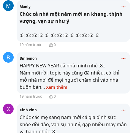
M
Manly
Chúc cả nhà một năm mới an khang, thịnh
vượng, vạn sự như ý
:6: :6: :6: :6: :6: :6: :6: :6: :6: :6: :6: :6: :6:
19 năm trước
0
B
Binlemon
HAPPY NEW YEAR cả nhà mình nhé :8:.
Năm mới rồi, topic này cũng đã nhiều, có khỉ
mở nhà mới để mọi người chăm chỉ vào nhà
buôn bán
...
Xem thêm
19 năm trước
0
X
Xinh xinh
Chúc các mẹ sang năm mới cả gia đình sức
khỏe dồi dào, vạn sự như ý, gặp nhiều may mắn
và hạnh phúc :8:.