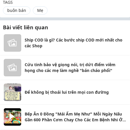
TAGS
buôn bán
Mẹ
Bài viết liên quan
Ship COD là gì? Các bước ship COD mới nhất cho
các Shop
Cứu tinh bảo vệ giọng nói, trị dứt điểm viêm
họng cho các mẹ làm nghề "bán cháo phổi"
Để không bị thoái lui trên mọi con đường
Bếp Ăn 0 Đồng "Mái Ấm Mẹ Như" Mỗi Ngày Nấu
Gần 600 Phần Cơm Chay Cho Các Em Bệnh Nhi Ở
Thủ Đức