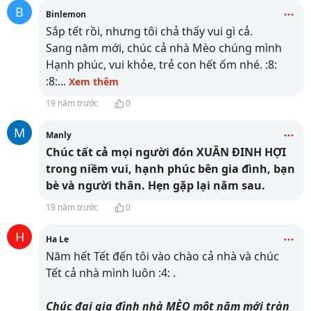
B
Binlemon
Sắp tết rồi, nhưng tôi chả thấy vui gì cả.
Sang năm mới, chúc cả nhà Mèo chúng mình
Hạnh phúc, vui khỏe, trẻ con hết ốm nhé. :8:
:8:
...
Xem thêm
19 năm trước
0
M
Manly
Chúc tất cả mọi người đón XUÂN ĐINH HỢI
trong niềm vui, hạnh phúc bên gia đình, bạn
bè và người thân. Hẹn gặp lại năm sau.
19 năm trước
0
H
Ha Le
Năm hết Tết đến tôi vào chào cả nhà và chúc
Tết cả nhà mình luôn :4: .
Chúc đại gia đình nhà MÈO một năm mới tràn