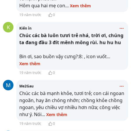
Hôm qua hai mẹ con
...
Xem thêm
19 năm trước
0
K
Kiến ỉn
Chúc các bà luôn tươi trẻ nhá, trời ơi, chúng
ta đang đầu 3 đít mênh mông rùi. hu hu hu
Bin ơi, sao buồn vậy cưng?:8: , icon vuốt
...
Xem thêm
19 năm trước
0
M
Me2Gau
Chúc các bà mạnh khỏe, tươi trẻ; con cái ngoan
ngoãn, hay ăn chóng nhớn; chồng khỏe chồng
ngoan, yêu chiều vợ nhiều hơn nữa; công việc
như ý. Nói
...
Xem thêm
19 năm trước
0