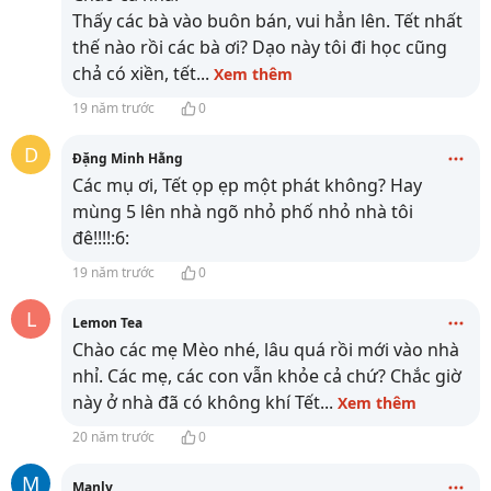
Thấy các bà vào buôn bán, vui hẳn lên. Tết nhất
thế nào rồi các bà ơi? Dạo này tôi đi học cũng
chả có xiền, tết
...
Xem thêm
19 năm trước
0
D
Đặng Minh Hằng
Các mụ ơi, Tết ọp ẹp một phát không? Hay
mùng 5 lên nhà ngõ nhỏ phố nhỏ nhà tôi
đê!!!!:6:
19 năm trước
0
L
Lemon Tea
Chào các mẹ Mèo nhé, lâu quá rồi mới vào nhà
nhỉ. Các mẹ, các con vẫn khỏe cả chứ? Chắc giờ
này ở nhà đã có không khí Tết
...
Xem thêm
20 năm trước
0
M
Manly