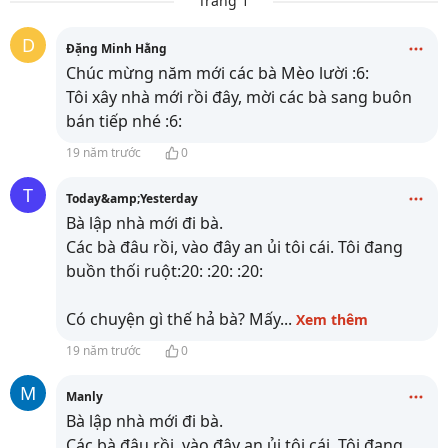
Trang 1
D
Đặng Minh Hằng
Chúc mừng năm mới các bà Mèo lười :6:
Tôi xây nhà mới rồi đây, mời các bà sang
buôn
bán tiếp nhé :6:
19 năm trước
0
T
Today&amp;Yesterday
Bà lập nhà mới đi bà.
Các bà đâu rồi, vào đây an ủi tôi cái. Tôi đang
buồn thối ruột:20: :20: :20:
Có chuyện gì thế hả bà? Mấy
...
Xem thêm
19 năm trước
0
M
Manly
Bà lập nhà mới đi bà.
Các bà đâu rồi, vào đây an ủi tôi cái. Tôi đang