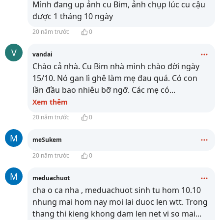
Mình đang up ảnh cu Bim, ảnh chụp lúc cu cậu
được 1 tháng 10 ngày
20 năm trước
0
V
vandai
Chào cả nhà. Cu Bim nhà mình chào đời ngày
15/10. Nó gan lì ghê làm mẹ đau quá. Có con
lần đầu bao nhiêu bỡ ngỡ. Các mẹ có
...
Xem thêm
20 năm trước
0
M
meSukem
20 năm trước
0
M
meduachuot
cha o ca nha , meduachuot sinh tu hom 10.10
nhung mai hom nay moi lai duoc len wtt. Trong
thang thi kieng khong dam len net vi so mai
...