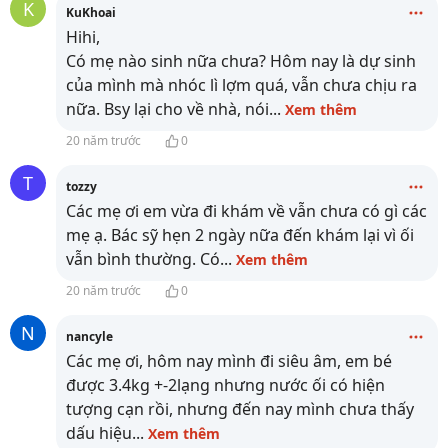
K
KuKhoai
Hihi,
Có mẹ nào sinh nữa chưa? Hôm nay là dự sinh
của mình mà nhóc lì lợm quá, vẫn chưa chịu ra
nữa. Bsy lại cho về nhà, nói
...
Xem thêm
20 năm trước
0
T
tozzy
Các mẹ ơi em vừa đi khám về vẫn chưa có gì các
mẹ ạ. Bác sỹ hẹn 2 ngày nữa đến khám lại vì ối
vẫn bình thường. Có
...
Xem thêm
20 năm trước
0
N
nancyle
Các mẹ ơi, hôm nay mình đi siêu âm, em bé
được 3.4kg +-2lạng nhưng nước ối có hiện
tượng cạn rồi, nhưng đến nay mình chưa thấy
dấu hiệu
...
Xem thêm