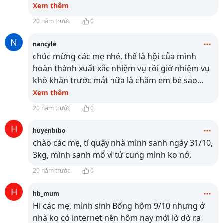
Xem thêm
20 năm trước
0
N
nancyle
chúc mừng các mẹ nhé, thế là hội của mình
hoàn thành xuất xắc nhiệm vụ rồi giờ nhiệm vụ
khó khăn trước mắt nữa là chăm em bé sao
...
Xem thêm
20 năm trước
0
H
huyenbibo
chào các mẹ, tí quậy nhà mình sanh ngày 31/10,
3kg, mình sanh mổ vì tử cung mình ko nở.
20 năm trước
0
H
hb_mum
Hi các mẹ, mình sinh Bống hôm 9/10 nhưng ở
nhà ko có internet nên hôm nay mới lò dò ra