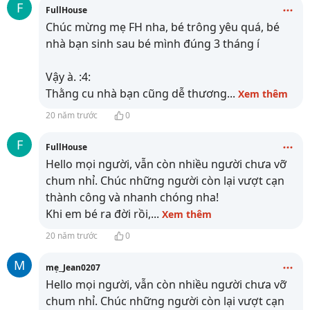
F
FullHouse
Chúc mừng mẹ FH nha, bé trông yêu quá, bé
nhà bạn sinh sau bé mình đúng 3 tháng í
Vậy à. :4:
Thằng cu nhà bạn cũng dễ thương
...
Xem thêm
20 năm trước
0
F
FullHouse
Hello mọi người, vẫn còn nhiều người chưa vỡ
chum nhỉ. Chúc những người còn lại vượt cạn
thành công và nhanh chóng nha!
Khi em bé ra đời rồi,
...
Xem thêm
20 năm trước
0
M
mẹ_Jean0207
Hello mọi người, vẫn còn nhiều người chưa vỡ
chum nhỉ. Chúc những người còn lại vượt cạn