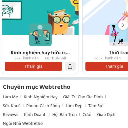
Kinh nghiệm hay hữu íc...
Thời tr
88k Thành viên
·
60.1k Bài viết
52.3k Thành viên
·
Tham gia
Tham gia
Chuyên mục Webtretho
Làm Mẹ
Kinh Nghiệm Hay
Giải Trí Cho Gia Đình
Sức Khoẻ
Phong Cách Sống
Làm Đẹp
Tâm Sự
Reviews
Kinh Doanh
Hội Bàn Tròn
Cưới
Giao Dịch
Ngôi Nhà Webtretho