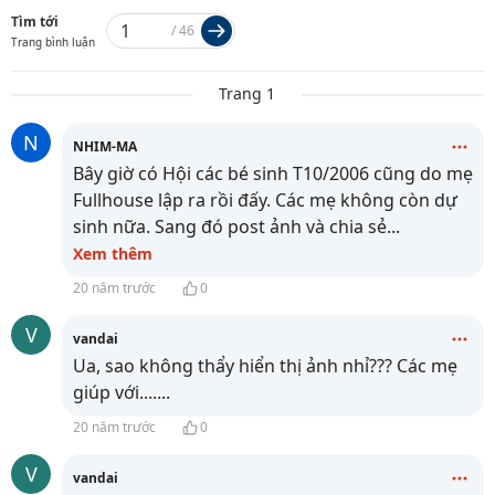
Tìm tới
/
46
Trang bình luận
Trang 1
N
NHIM-MA
Bây giờ có Hội các bé sinh T10/2006 cũng do mẹ
Fullhouse lập ra rồi đấy. Các mẹ không còn dự
sinh nữa. Sang đó post ảnh và chia sẻ
...
Xem thêm
20 năm trước
0
V
vandai
Ua, sao không thẩy hiển thị ảnh nhỉ??? Các mẹ
giúp với.......
20 năm trước
0
V
vandai