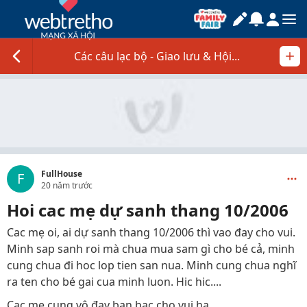
Các câu lạc bộ - Giao lưu & Hội...
FullHouse
F
20 năm trước
Hoi cac mẹ dự sanh thang 10/2006
Cac mẹ oi, ai dự sanh thang 10/2006 thì vao đay cho vui.
Minh sap sanh roi mà chua mua sam gì cho bé cả, minh
cung chua đi hoc lop tien san nua. Minh cung chua nghĩ
ra ten cho bé gai cua minh luon. Hic hic....
Cac mẹ cung vô đay ban bac cho vui ha.