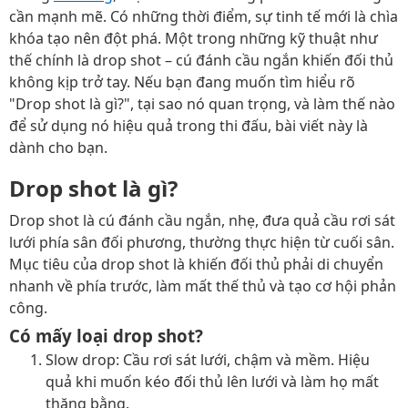
cần mạnh mẽ. Có những thời điểm, sự tinh tế mới là chìa
khóa tạo nên đột phá. Một trong những kỹ thuật như
thế chính là drop shot – cú đánh cầu ngắn khiến đối thủ
không kịp trở tay. Nếu bạn đang muốn tìm hiểu rõ
"Drop shot là gì?", tại sao nó quan trọng, và làm thế nào
để sử dụng nó hiệu quả trong thi đấu, bài viết này là
dành cho bạn.
Drop shot là gì?
Drop shot là cú đánh cầu ngắn, nhẹ, đưa quả cầu rơi sát
lưới phía sân đối phương, thường thực hiện từ cuối sân.
Mục tiêu của drop shot là khiến đối thủ phải di chuyển
nhanh về phía trước, làm mất thế thủ và tạo cơ hội phản
công.
Có mấy loại drop shot?
Slow drop: Cầu rơi sát lưới, chậm và mềm. Hiệu
quả khi muốn kéo đối thủ lên lưới và làm họ mất
thăng bằng.