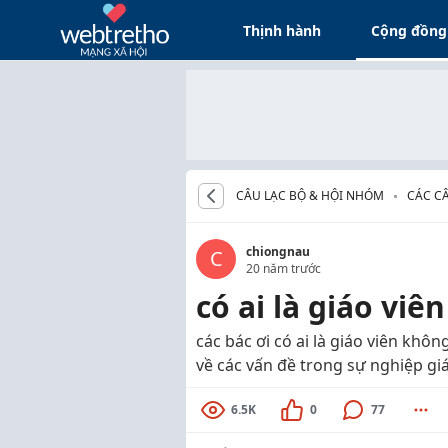
Thịnh hành
Cộng đồng
CÂU LẠC BỘ & HỘI NHÓM
CÁC CÂ
chiongnau
C
20 năm trước
có ai là giáo viê
các bác ơi có ai là giáo viên khô
về các vấn đề trong sự nghiệp g
6.5K
0
77