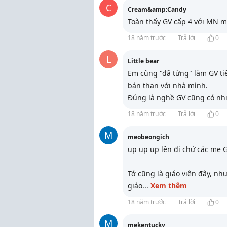
C
Cream&amp;Candy
Toàn thấy GV cấp 4 với MN mà
18 năm trước
Trả lời
0
L
Little bear
Em cũng "đã từng" làm GV tiể
bán than với nhà mình.
Đúng là nghề GV cũng có nh
18 năm trước
Trả lời
0
M
meobeongich
up up up lên đi chứ các mẹ 
Tớ cũng là giáo viên đây, nh
giáo
...
Xem thêm
18 năm trước
Trả lời
0
M
mekentucky