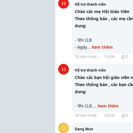
H
Hỗ trợ thành viên
Chào
các mẹ Hội Giáo Viên
Theo thông báo
, các mẹ cầ
dung
:
-
Tên CLB.
- Ngày
...
Xem thêm
18 năm trước
Trả lời
0
H
Hỗ trợ thành viên
Chào
các bạn hội giáo viên
Theo thông báo
, các bạn c
dung
:
-
Tên CLB.
...
Xem thêm
18 năm trước
Trả lời
0
D
Dang Mun