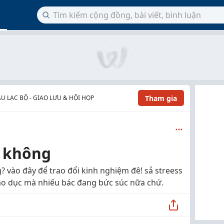
Tham gia
U LẠC BỘ - GIAO LƯU & HỘI HỌP
n không
ng? vào đây để trao đổi kinh nghiệm đê! sả streess
iáo dục mà nhiếu bác đang bức súc nữa chứ.