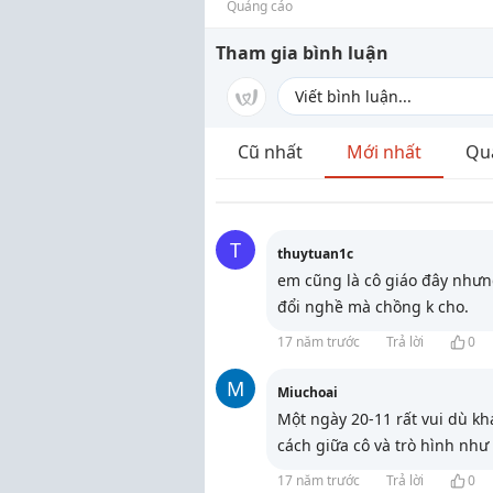
Quảng cáo
Tham gia bình luận
Cũ nhất
Mới nhất
Qu
T
thuytuan1c
em cũng là cô giáo đây nhưn
đổi nghề mà chồng k cho.
17 năm trước
Trả lời
0
M
Miuchoai
Một ngày 20-11 rất vui dù kh
cách giữa cô và trò hình như
17 năm trước
Trả lời
0