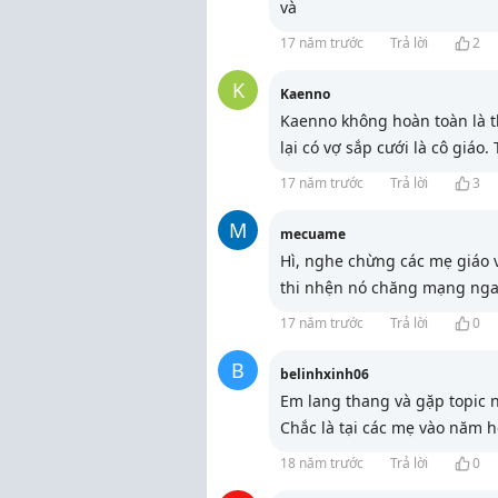
và
17 năm trước
Trả lời
2
K
Kaenno
Kaenno không hoàn toàn là th
lại có vợ sắp cưới là cô giáo.
17 năm trước
Trả lời
3
M
mecuame
Hì, nghe chừng các mẹ giáo v
thi nhện nó chăng mạng nga
17 năm trước
Trả lời
0
B
belinhxinh06
Em lang thang và gặp topic 
Chắc là tại các mẹ vào năm 
18 năm trước
Trả lời
0