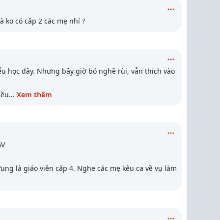
 ko có cấp 2 các mẹ nhỉ ?
u học đây. Nhưng bây giờ bỏ nghề rùi, vẫn thích vào
iều
...
Xem thêm
GV
ưung là giáo viên cấp 4. Nghe các mẹ kêu ca về vụ làm