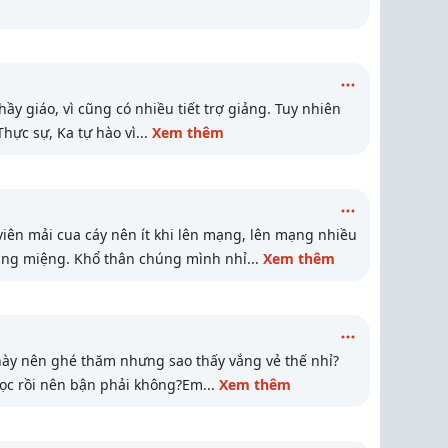
ầy giáo, vì cũng có nhiều tiết trợ giảng. Tuy nhiên
 Thực sự, Ka tự hào vì
...
Xem thêm
iên mải cua cáy nên ít khi lên mạng, lên mạng nhiều
ng miệng. Khổ thân chúng mình nhỉ
...
Xem thêm
này nên ghé thăm nhưng sao thấy vắng vẻ thế nhỉ?
học rồi nên bận phải không?Em
...
Xem thêm