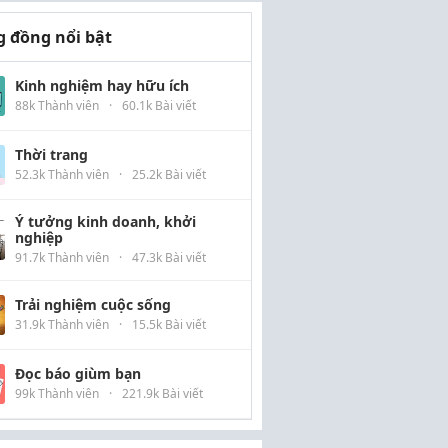
 đồng nổi bật
Kinh nghiệm hay hữu ích
88k Thành viên
·
60.1k Bài viết
Thời trang
52.3k Thành viên
·
25.2k Bài viết
Ý tưởng kinh doanh, khởi
nghiệp
91.7k Thành viên
·
47.3k Bài viết
Trải nghiệm cuộc sống
31.9k Thành viên
·
15.5k Bài viết
Đọc báo giùm bạn
99k Thành viên
·
221.9k Bài viết