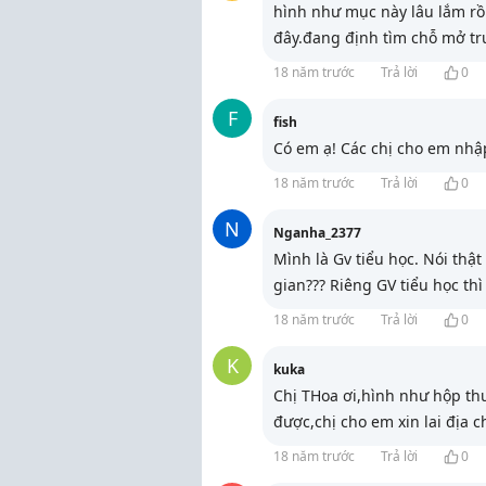
hình như mục này lâu lắm rồ
đây.đang định tìm chỗ mở t
18 năm trước
Trả lời
0
F
fish
Có em ạ! Các chị cho em nhập
18 năm trước
Trả lời
0
N
Nganha_2377
Mình là Gv tiểu học. Nói thật
gian??? Riêng GV tiểu học thì
18 năm trước
Trả lời
0
K
kuka
Chị THoa ơi,hình như hộp thư 
được,chị cho em xin lai địa ch
18 năm trước
Trả lời
0