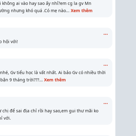
i không ai vào hay sao ấy nhỉ?em cg la gv Mn
rường nhưng khó quá .Có mẹ nào
...
Xem thêm
 hội với!
 nhé, Gv tiểu học là vất nhất. Ai bảo Gv có nhiều thời
 bận 9 tháng trời???
...
Xem thêm
chị để sai địa chỉ rồi hay sao,em gui thư mãi ko
ỉ với.