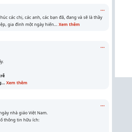
húc các chị, các anh, các bạn đã, đang và sẽ là thầy
iệp, gia đình một ngày hiến
...
Xem thêm
ảy.
trễ
g
...
Xem thêm
gày nhà giáo Việt Nam.
ố thông tin hữu ích: