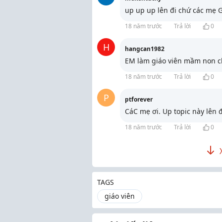
up up up lên đi chứ các mẹ 
18 năm trước
Trả lời
0
H
hangcan1982
EM làm giáo viên mầm non c
18 năm trước
Trả lời
0
P
ptforever
CáC mẹ ơi. Up topic này lên 
18 năm trước
Trả lời
0
TAGS
giáo viên