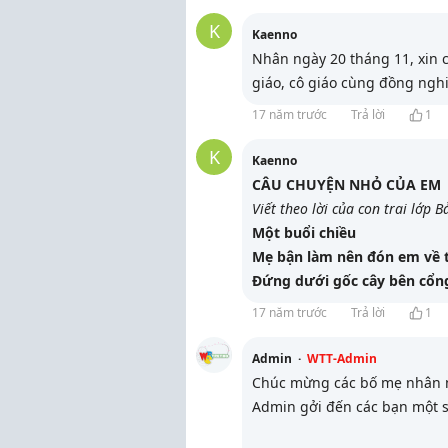
K
Kaenno
Nhân ngày 20 tháng 11, xin c
giáo, cô giáo cùng đồng ngh
17 năm trước
Trả lời
1
K
Kaenno
CÂU CHUYỆN NHỎ CỦA EM
Viết theo lời của con trai lớp B
Một buổi chiều
Mẹ bận làm nên đón em về 
Đứng dưới gốc cây bên cổn
17 năm trước
Trả lời
1
Admin
·
WTT-Admin
Chúc mừng các bố mẹ nhân n
Admin gởi đến các bạn một s