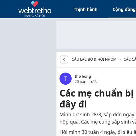
Thịnh hành
Cộng đồng
CÂU LẠC BỘ & HỘI NHÓM
CÁC CÂ
tho bong
T
20 năm trước
Các mẹ chuẩn bị 
đây đi
Mình dự sinh 28/8, sắp đến ngày q
hộp quá. Các mẹ cùng sắp sinh và
Hồi mình 30 tuần 4 ngày, đi siêu 