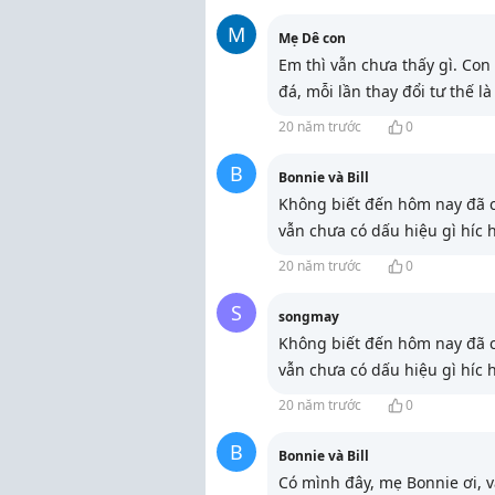
M
Mẹ Dê con
Em thì vẫn chưa thấy gì. Con 
đá, mỗi lần thay đổi tư thế là
20 năm trước
0
B
Bonnie và Bill
Không biết đến hôm nay đã c
vẫn chưa có dấu hiệu gì híc h
20 năm trước
0
S
songmay
Không biết đến hôm nay đã c
vẫn chưa có dấu hiệu gì híc h
20 năm trước
0
B
Bonnie và Bill
Có mình đây, mẹ Bonnie ơi, v