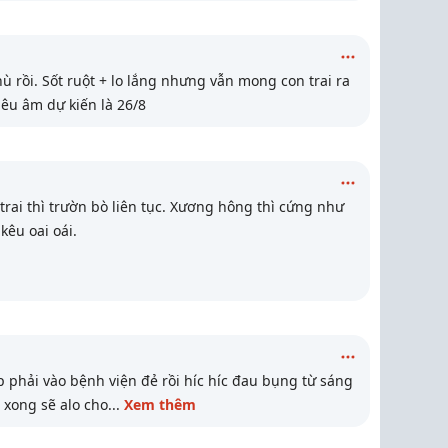
rồi. Sốt ruột + lo lắng nhưng vẫn mong con trai ra
êu âm dự kiến là 26/8
trai thì trườn bò liên tục. Xương hông thì cứng như
 kêu oai oái.
 phải vào bệnh viện đẻ rồi híc híc đau bụng từ sáng
 xong sẽ alo cho
...
Xem thêm