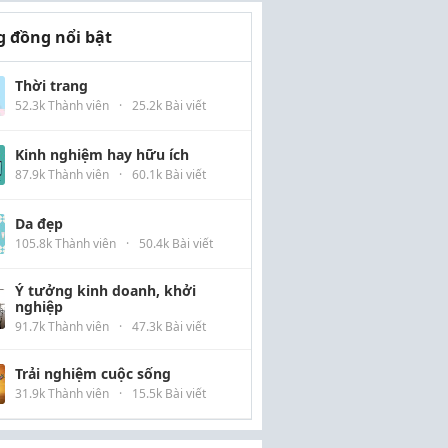
 đồng nổi bật
Thời trang
52.3k Thành viên
·
25.2k Bài viết
Kinh nghiệm hay hữu ích
87.9k Thành viên
·
60.1k Bài viết
Da đẹp
105.8k Thành viên
·
50.4k Bài viết
Ý tưởng kinh doanh, khởi
nghiệp
91.7k Thành viên
·
47.3k Bài viết
Trải nghiệm cuộc sống
31.9k Thành viên
·
15.5k Bài viết