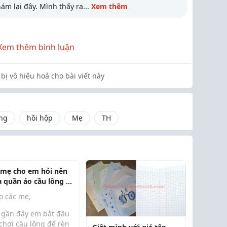
hám lại đây. Mình thấy ra
...
Xem thêm
Xem thêm bình luận
bị vô hiệu hoá cho bài viết này
ng
hồi hộp
Mẹ
TH
 mẹ cho em hỏi nên
 quần áo cầu lông ở
 chất lượng?
o các mẹ,
 gần đây em bắt đầu
chơi cầu lông để rèn