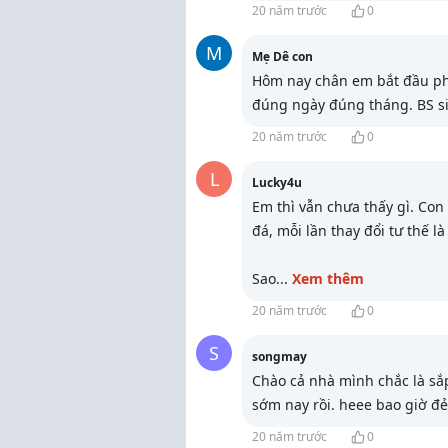
20 năm trước
0
M
Mẹ Dê con
Hôm nay chân em bắt đầu phù 
đúng ngày đúng tháng. BS si
20 năm trước
0
L
Lucky4u
Em thì vẫn chưa thấy gì. Con 
đá, mỗi lần thay đổi tư thế là
Sao
...
Xem thêm
20 năm trước
0
S
songmay
Chào cả nhà mình chắc là sắp
sớm nay rồi. heee bao giờ đẻ
20 năm trước
0