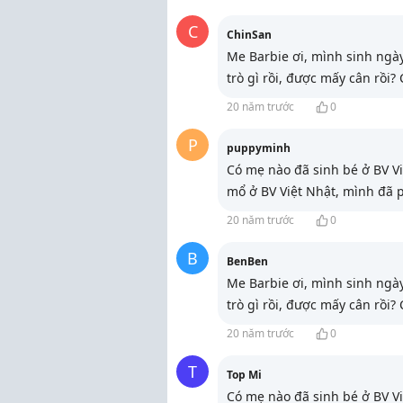
C
ChinSan
Me Barbie ơi, mình sinh ngà
trò gì rồi, được mấy cân rồ
20 năm trước
0
P
puppyminh
Có mẹ nào đã sinh bé ở BV V
mổ ở BV Việt Nhật, mình đã 
20 năm trước
0
B
BenBen
Me Barbie ơi, mình sinh ngà
trò gì rồi, được mấy cân rồ
20 năm trước
0
T
Top Mi
Có mẹ nào đã sinh bé ở BV V