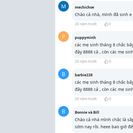
M
mechichoe
Chào cả nhà, mình đã sinh e
20 năm trước
0
P
puppyminh
các mẹ sinh tháng 8 chắc bây
đây 8888 cả , còn các mẹ sin
20 năm trước
0
B
barbie228
các mẹ sinh tháng 8 chắc bây
đây 8888 cả , còn các mẹ sin
20 năm trước
0
B
Bonnie và Bill
Chào cả nhà mình chắc là sắp
sớm nay rồi. heee bao giờ đẻ