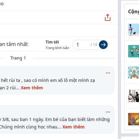
ào
Cộng
Tìm tới
an tâm nhất
/
14
Trang bình luận
Trang 1
 hết rùi ta , sao có mình em xô lô một mình zạ
ạn 2 rùi
...
Xem thêm
y 3/8, sau bạn 1 ngày. Em bé của bạn biết làm những
i? Chúng mình cùng học nhau
...
Xem thêm