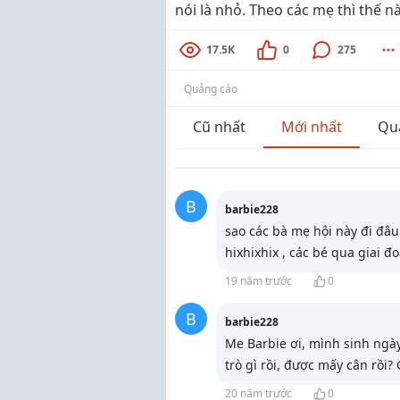
nói là nhỏ. Theo các mẹ thì thế n
17.5K
0
275
Quảng cáo
Cũ nhất
Mới nhất
Qu
B
barbie228
sao các bà mẹ hội này đi đâu
hixhixhix , các bé qua giai đo
19 năm trước
0
B
barbie228
Me Barbie ơi, mình sinh ngà
trò gì rồi, được mấy cân rồ
20 năm trước
0