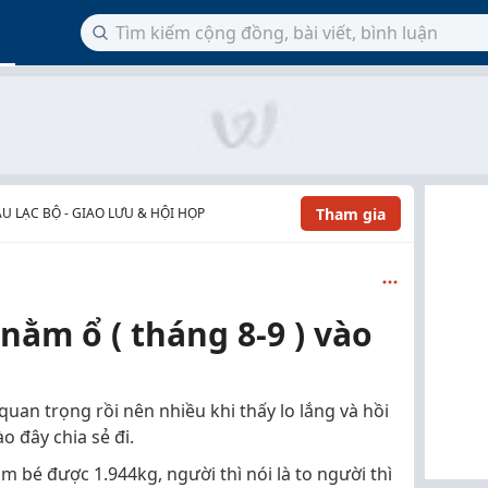
Tham gia
U LẠC BỘ - GIAO LƯU & HỘI HỌP
nằm ổ ( tháng 8-9 ) vào
uan trọng rồi nên nhiều khi thấy lo lắng và hồi
o đây chia sẻ đi.
âm bé được 1.944kg, người thì nói là to người thì