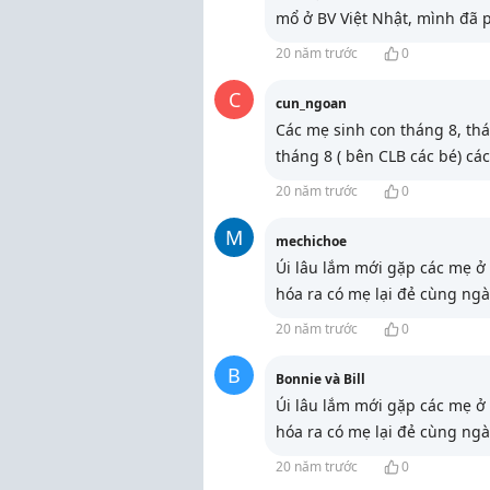
mổ ở BV Việt Nhật, mình đã 
20 năm trước
0
C
cun_ngoan
Các mẹ sinh con tháng 8, thán
tháng 8 ( bên CLB các bé) cá
20 năm trước
0
M
mechichoe
Úi lâu lắm mới gặp các mẹ ở 
hóa ra có mẹ lại đẻ cùng ngày
20 năm trước
0
B
Bonnie và Bill
Úi lâu lắm mới gặp các mẹ ở 
hóa ra có mẹ lại đẻ cùng ngày
20 năm trước
0