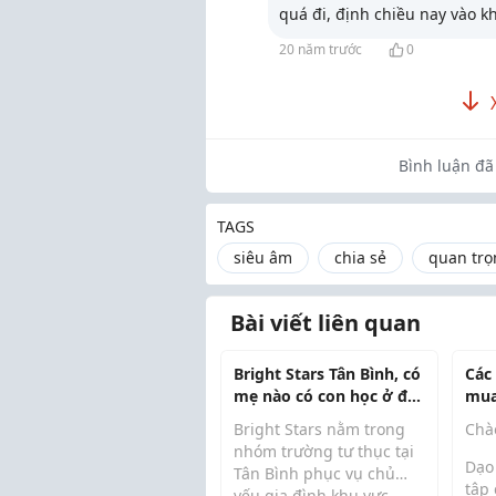
quá đi, định chiều nay vào k
20 năm trước
0
Bình luận đã 
TAGS
siêu âm
chia sẻ
quan trọ
Bài viết liên quan
Bright Stars Tân Bình, có
Các
mẹ nào có con học ở đây
mua
chưa?
đâu
Bright Stars nằm trong
Chà
nhóm trường tư thục tại
Dạo
Tân Bình phục vụ chủ
tập 
yếu gia đình khu vực,