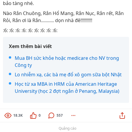
bảo tàng nhé.
Nào Rắn Chuông, Rắn Hổ Mang, Rắn Nục, Rắn rết, Rắn
Rỏi, Rắn ơi là Rắn........... dọn nhà đê!!!!!!!!!!
:6: :6: :6: :6: :6: :6: :6: :6: :6:
Xem thêm bài viết
Mua BH sức khỏe hoặc medicare cho NV trong
Công ty
Lo nhiễm xạ, các bà mẹ đổ xô gom sữa bột Nhật
Học từ xa MBA in HRM của American Heritage
University (học 2 đợt ngắn ở Penang, Malaysia)
18.3K
0
557
Quảng cáo