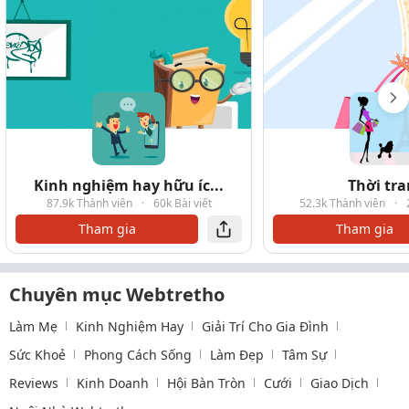
Kinh nghiệm hay hữu íc...
Thời tr
87.9k Thành viên
·
60k Bài viết
52.3k Thành viên
·
Tham gia
Tham gia
Chuyên mục Webtretho
Làm Mẹ
Kinh Nghiệm Hay
Giải Trí Cho Gia Đình
Sức Khoẻ
Phong Cách Sống
Làm Đẹp
Tâm Sự
Reviews
Kinh Doanh
Hội Bàn Tròn
Cưới
Giao Dịch