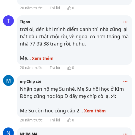
20 năm trước
Trả lời
0
T
Tigon
trời ơi, đến khi mình điểm danh thì nhà cũng lại
bắt đầu chật chội rồi, về ngoại có hơn tháng mà
nhà 77 đã 38 trang rồi, huhu.
Mẹ
...
Xem thêm
20 năm trước
Trả lời
0
M
mẹ Chíp còi
Nhận bạn hộ mẹ Su nhé. Mẹ Su hồi học ở KIm
Đồng cũng học lớp D đấy mẹ chíp còi ạ. :4:
Mẹ Su còn học cùng cấp 2
...
Xem thêm
20 năm trước
Trả lời
0
N
NHIM-MA