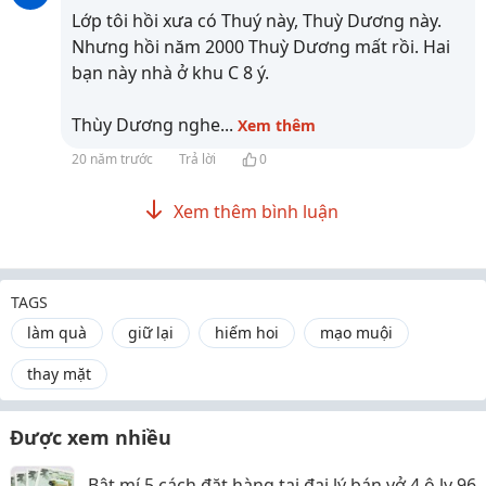
Lớp tôi hồi xưa có Thuý này, Thuỳ Dương này.
Nhưng hồi năm 2000 Thuỳ Dương mất rồi. Hai
bạn này nhà ở khu C 8 ý.
Thùy Dương nghe
...
Xem thêm
20 năm trước
Trả lời
0
Xem thêm bình luận
TAGS
làm quà
giữ lại
hiếm hoi
mạo muội
thay mặt
Được xem nhiều
Bật mí 5 cách đặt hàng tại đại lý bán vở 4 ô ly 96