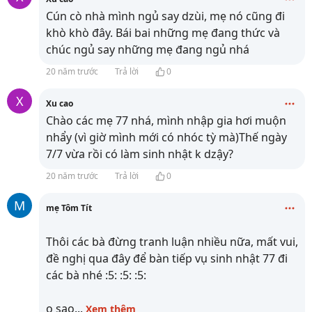
Cún cò nhà mình ngủ say dzùi, mẹ nó cũng đi
khò khò đây. Bái bai những mẹ đang thức và
chúc ngủ say những mẹ đang ngủ nhá
20 năm trước
Trả lời
0
X
Xu cao
Chào các mẹ 77 nhá, mình nhập gia hơi muộn
nhẩy (vì giờ mình mới có nhóc tỳ mà)Thế ngày
7/7 vừa rồi có làm sinh nhật k dzậy?
20 năm trước
Trả lời
0
M
mẹ Tôm Tít
Thôi các bà đừng tranh luận nhiều nữa, mất vui,
đề nghị qua đây để bàn tiếp vụ sinh nhật 77 đi
các bà nhé :5: :5: :5:
o sao
...
Xem thêm