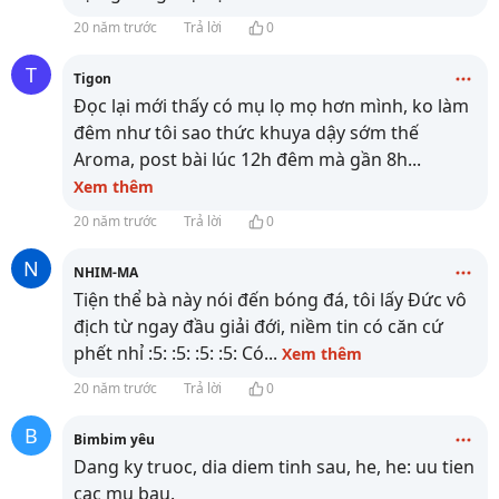
20 năm trước
Trả lời
0
T
Tigon
Đọc lại mới thấy có mụ lọ mọ hơn mình, ko làm
đêm như tôi sao thức khuya dậy sớm thế
Aroma, post bài lúc 12h đêm mà gần 8h
...
Xem thêm
20 năm trước
Trả lời
0
N
NHIM-MA
Tiện thể bà này nói đến bóng đá, tôi lấy Đức vô
địch từ ngay đầu giải đới, niềm tin có căn cứ
phết nhỉ :5: :5: :5: :5: Có
...
Xem thêm
20 năm trước
Trả lời
0
B
Bimbim yêu
Dang ky truoc, dia diem tinh sau, he, he: uu tien
cac mu bau.