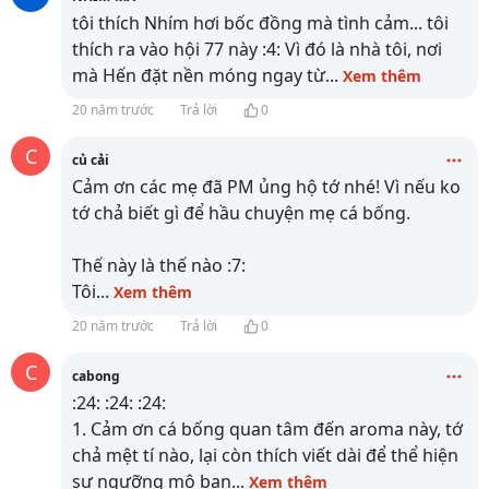
tôi thích Nhím hơi bốc đồng mà tình cảm... tôi
thích ra vào hội 77 này :4: Vì đó là nhà tôi, nơi
mà Hến đặt nền móng ngay từ
...
Xem thêm
20 năm trước
Trả lời
0
C
củ cải
Cảm ơn các mẹ đã PM ủng hộ tớ nhé! Vì nếu ko
tớ chả biết gì để hầu chuyện mẹ cá bống.
Thế này là thế nào :7:
Tôi
...
Xem thêm
20 năm trước
Trả lời
0
C
cabong
:24: :24: :24:
1. Cảm ơn cá bống quan tâm đến aroma này, tớ
chả mệt tí nào, lại còn thích viết dài để thể hiện
sự ngưỡng mộ bạn
...
Xem thêm