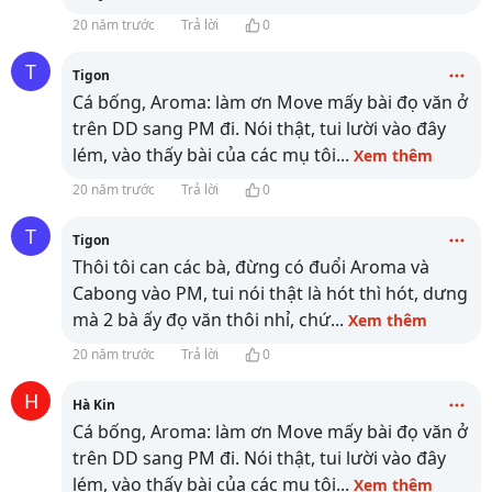
20 năm trước
Trả lời
0
T
Tigon
Cá bống, Aroma: làm ơn Move mấy bài đọ văn ở
trên DD sang PM đi. Nói thật, tui lười vào đây
lém, vào thấy bài của các mụ tôi
...
Xem thêm
20 năm trước
Trả lời
0
T
Tigon
Thôi tôi can các bà, đừng có đuổi Aroma và
Cabong vào PM, tui nói thật là hót thì hót, dưng
mà 2 bà ấy đọ văn thôi nhỉ, chứ
...
Xem thêm
20 năm trước
Trả lời
0
H
Hà Kin
Cá bống, Aroma: làm ơn Move mấy bài đọ văn ở
trên DD sang PM đi. Nói thật, tui lười vào đây
lém, vào thấy bài của các mụ tôi
...
Xem thêm