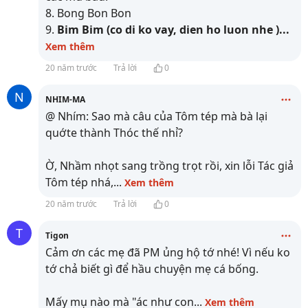
8. Bong Bon Bon
9.
Bim Bim (co di ko vay, dien ho luon nhe )
...
Xem thêm
20 năm trước
Trả lời
0
N
NHIM-MA
@ Nhím: Sao mà câu của Tôm tép mà bà lại
quớte thành Thóc thế nhỉ?
Ờ, Nhầm nhọt sang trồng trọt rồi, xin lỗi Tác giả
Tôm tép nhá,
...
Xem thêm
20 năm trước
Trả lời
0
T
Tigon
Cảm ơn các mẹ đã PM ủng hộ tớ nhé! Vì nếu ko
tớ chả biết gì để hầu chuyện mẹ cá bống.
Mấy mụ nào mà "ác như con
...
Xem thêm