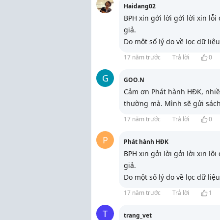
Haidang02
BPH xin gởi lời gởi lời xin l
giả.
Do một số lý do về lọc dữ liệu
17 năm trước
Trả lời
0
G
GOO.N
Cảm ơn Phát hành HĐK, nhiều
thường mà. Mình sẽ gửi sách
17 năm trước
Trả lời
0
P
Phát hành HĐK
BPH xin gởi lời gởi lời xin l
giả.
Do một số lý do về lọc dữ liệu
17 năm trước
Trả lời
1
T
trang_vet