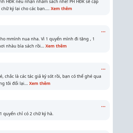
ành HĐK nếu nhận nhầm sách nhé! PH HĐK sẽ cập
 chữ ký lại cho các bạn.
...
Xem thêm
 cho mmình nua nha. Vì 1 quyển mình đi tặng , 1
i nhàu bìa sách rồi
...
Xem thêm
, chắc là các tác giả ký sót rồi, bạn có thể ghé qua
 tôi đổi lại
...
Xem thêm
1 quyển chỉ có 2 chữ ký hà.