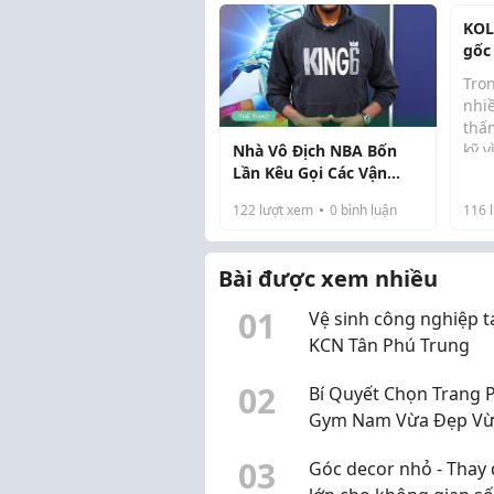
ngâ
chất
KOL
trườ
gốc
yếu
Tron
nhi
thấ
kỹ 
Nhà Vô Địch NBA Bốn
nhỏ 
Lần Kêu Gọi Các Vận
chố
Động Viên "Thông Minh"
122
lượt xem
0
bình luận
116
l
tro
Chuyển Sang Chế Độ Ăn
thà
Chay
thi 
Bài được xem nhiều
0
1
Vệ sinh công nghiệp t
KCN Tân Phú Trung
0
2
Bí Quyết Chọn Trang 
Gym Nam Vừa Đẹp V
Thoải Mái
0
3
Góc decor nhỏ - Thay 