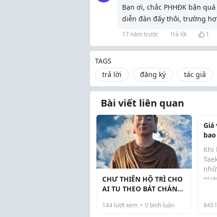
Bạn ơi, chắc PHHĐK bận quá k
diễn đàn đấy thôi, trường h
17 năm trước
Trả lời
1
TAGS
trả lời
đăng ký
tác giả
Bài viết liên quan
Giá
bao
nhấ
Khi
Tae
nhữ
qua
CHƯ THIÊN HỘ TRÌ CHO
giá
AI TU THEO BÁT CHÁNH
bao
ĐẠO & HƯỚNG VỀ VÔ
144
lượt xem
0
bình luận
845
l
loạ
NGÃ