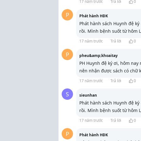
17 năm trước
Trả lời
0
P
Phát hành HĐK
Phát hành sách Huynh đệ ký 
rồi. Mình bệnh suốt từ hôm 
17 năm trước
Trả lời
0
P
pheu&amp;khoaitay
PH Huynh đệ ký ơi, hôm nay 
nên nhận được sách có chữ k
17 năm trước
Trả lời
0
S
sieunhan
Phát hành sách Huynh đệ ký 
rồi. Mình bệnh suốt từ hôm 
17 năm trước
Trả lời
0
P
Phát hành HĐK