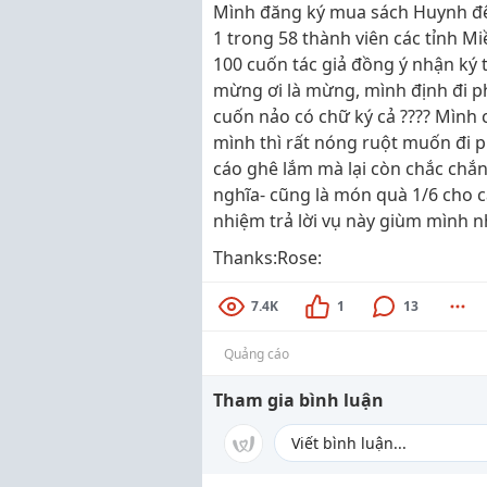
Mình đăng ký mua sách Huynh đệ
1 trong 58 thành viên các tỉnh M
100 cuốn tác giả đồng ý nhận ký
mừng ơi là mừng, mình định đi ph
cuốn nảo có chữ ký cả ???? Mình 
mình thì rất nóng ruột muốn đi 
cáo ghê lắm mà lại còn chắc chắn
nghĩa- cũng là món quà 1/6 cho 
nhiệm trả lời vụ này giùm mình n
Thanks:Rose:
7.4K
1
13
Quảng cáo
Tham gia bình luận