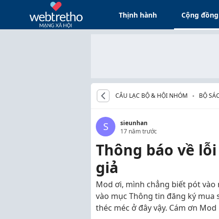
Thịnh hành
Cộng đồng
CÂU LẠC BỘ & HỘI NHÓM
BỘ SÁC
sieunhan
S
17 năm trước
Thông báo về lỗi
giả
Mod ơi, mình chẳng biết pót vào
vào mục Thông tin đăng ký mua 
théc méc ở đây vậy. Cám ơn Mod 