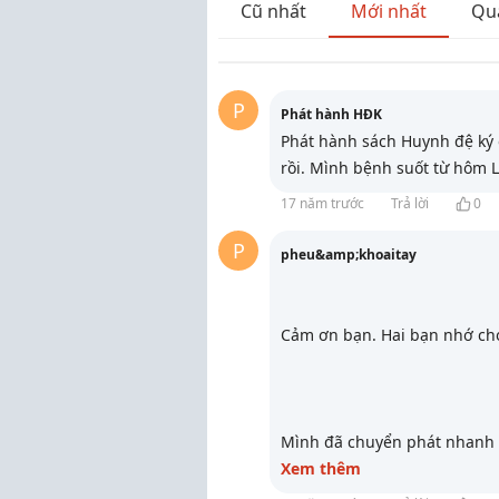
Cũ nhất
Mới nhất
Qu
P
Phát hành HĐK
Phát hành sách Huynh đệ ký 
rồi. Mình bệnh suốt từ hôm 
17 năm trước
Trả lời
0
P
pheu&amp;khoaitay
Cảm ơn bạn. Hai bạn nhớ chọ
Mình đã chuyển phát nhanh từ
Xem thêm