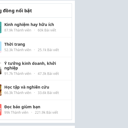
 đồng nổi bật
Kinh nghiệm hay hữu ích
87.9k Thành viên
·
60k Bài viết
Thời trang
52.3k Thành viên
·
25.1k Bài viết
Ý tưởng kinh doanh, khởi
nghiệp
91.7k Thành viên
·
47.3k Bài viết
Học tập và nghiên cứu
66.3k Thành viên
·
33.6k Bài viết
Đọc báo giùm bạn
99k Thành viên
·
221.9k Bài viết