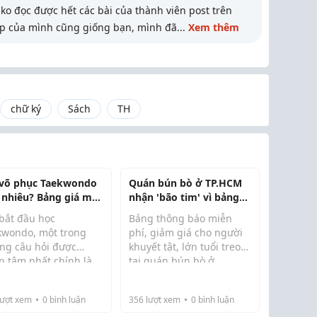
o đọc được hết các bài của thành viên post trên
ợp của mình cũng giống bạn, mình đã
...
Xem thêm
chữ ký
Sách
TH
 võ phục Taekwondo
Quán bún bò ở TP.HCM
 nhiêu? Bảng giá mới
nhận 'bão tim' vì bảng
t 2026
thông báo ấm lòng
 bắt đầu học
Bảng thông báo miễn
kwondo, một trong
phí, giảm giá cho người
ng câu hỏi được
khuyết tật, lớn tuổi treo
n tâm nhất chính là
tại quán bún bò ở
Đầu tháng 3, trên ...
 võ phục Taekwondo
phường Xóm Chiếu 4
 nhiêu và nên mua
năm trước, nhưng gần
ượt xem
0
bình luận
356
lượt xem
0
bình luận
i nào để vừa phù hợp
đây bất ngờ gây chú ý khi