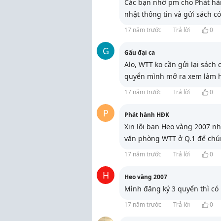
Các bạn nhớ pm cho Phát h
nhật thông tin và gửi sách có
17 năm trước
Trả lời
0
G
Gấu đại ca
Alo, WTT ko cần gửi lại sách
quyển mình mở ra xem làm hơ
17 năm trước
Trả lời
0
P
Phát hành HĐK
Xin lỗi bạn Heo vàng 2007 nhé
văn phòng WTT ở Q.1 để chúng
17 năm trước
Trả lời
0
H
Heo vàng 2007
Mình đăng ký 3 quyển thì có 
17 năm trước
Trả lời
0