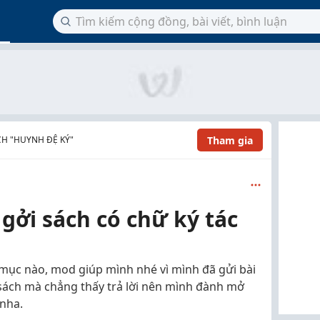
Tham gia
H "HUYNH ĐỆ KÝ"
 gởi sách có chữ ký tác
 mục nào, mod giúp mình nhé vì mình đã gửi bài
sách mà chẳng thấy trả lời nên mình đành mở
nha.