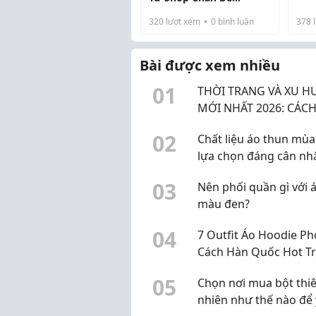
các
Vinhomes Smart City Mà
320
lượt xem
0
bình luận
378
l
đượ
Bạn Chưa Biết?
phụ
cầu 
Bài được xem nhiều
0
1
THỜI TRANG VÀ XU 
MỚI NHẤT 2026: CÁC
MẶC ĐẸP VÀ XÂY DỰN
0
2
Chất liệu áo thun mùa
PHONG CÁCH CÁ NH
lựa chọn đáng cân nh
NĂM 2026
nếu muốn mặc mát h
0
3
Nên phối quần gì với 
màu đen?
0
4
7 Outfit Áo Hoodie P
Cách Hàn Quốc Hot T
2026 Trẻ Trung, Năng
0
5
Chọn nơi mua bột thi
Và Dễ Phối Đồ
nhiên như thế nào để