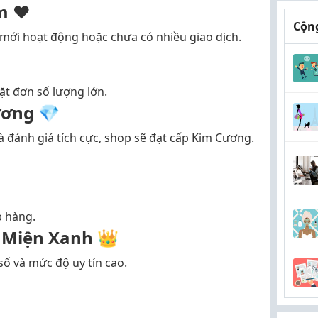
m ❤️
Cộng
 mới hoạt động hoặc chưa có nhiều giao dịch.
ặt đơn số lượng lớn.
ương 💎
à đánh giá tích cực, shop sẽ đạt cấp Kim Cương.
p hàng.
 Miện Xanh 👑
ố và mức độ uy tín cao.