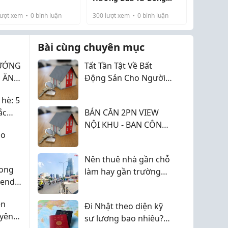
 tòa căn hộ chung cư,
Tiền Bền Vững Năm
ượt xem
0
bình luận
300
lượt xem
0
bình luận
c quy hoạch nhằm
2026
c vụ trực tiếp nhu
tiêu dùng, si...
Bài cùng chuyên mục
HƯỚNG
Tất Tần Tật Về Bất
H ĂN
Động Sản Cho Người
G
Mới Bắt Đầu
 hè: 5
ÂN
ắc
BÁN CĂN 2PN VIEW
ơn
NỘI KHU - BAN CÔNG
áo
ĐÔNG NAM - HANOI
SEASONS GARDEN
Nên thuê nhà gần chỗ
hong
làm hay gần trường
rend
con cái
 Động
ên
Đi Nhật theo diện kỹ
 yên
sư lương bao nhiêu?