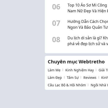
tâm?
0
6
Top 10 Áo Sơ Mi Công
Nam Nữ Đẹp Và Hiện 
Nhất 2026
0
7
Hướng Dẫn Cách Chọn
Ngon Và Bảo Quản Tư
Lâu
0
8
Du lịch di sản là gì? 
phá vẻ đẹp lịch sử và 
hóa Hà Nội
Chuyên mục Webtretho
Làm Mẹ
Kinh Nghiệm Hay
Giải 
Làm Đẹp
Tâm Sự
Reviews
Kin
Câu Lạc Bộ & Hội Nhóm
Ngôi Nhà 