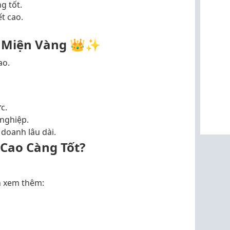
g tốt.
t cao.
g Miện Vàng 👑✨
ao.
c.
nghiệp.
doanh lâu dài.
 Cao Càng Tốt?
n xem thêm: