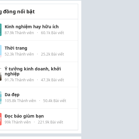
 đồng nổi bật
Kinh nghiệm hay hữu ích
87.9k Thành viên
·
60.1k Bài viết
Thời trang
52.3k Thành viên
·
25.2k Bài viết
Ý tưởng kinh doanh, khởi
nghiệp
91.7k Thành viên
·
47.3k Bài viết
Da đẹp
105.8k Thành viên
·
50.4k Bài viết
Đọc báo giùm bạn
99k Thành viên
·
221.9k Bài viết