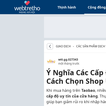
Thịnh hành
Cộng đồng
GIAO DỊCH
CÁC SẢN PHẨM DỊCH
wtt.gg.027343
một tháng trước
Ý Nghĩa Các Cấp 
Cách Chọn Shop 
Khi mua hàng trên
Taobao
, nhi
cấp độ uy tín của cửa hàng
. Th
giúp bạn giảm rủi ro khi nhập h