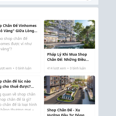
p Chân Đế Vinhomes
Mỏ Vàng" Giữa Lòng
 Đô Thị Triệu Cư Dân
sao shop chân đế
homes được ví như
vàng”?​
Pháp Lý Khi Mua Shop
ồn khách hàng ổn
Chân Đế: Những Điều
 từ khu đô thị quy
Bắt Buộc Phải Biết Trước
ớn​
ượt xem
0
bình luận
414
lượt xem
0
bình luận
Khi Xuống Tiền
khu đô thị do
p chân đế lúc nào
homes phát triển
g cho thuê được?
ờng được quy hoạch
c tế là...)
 mô hình đại đô thị
g quan về shop chân
 kín, tích...
hop chân đế là gì?
 chân đế là loại hình
 bằng thương mại –
Shop Chân Đế - Xu
 vụ nằm tại khối đế
Hướng Đầu Tư Dòng