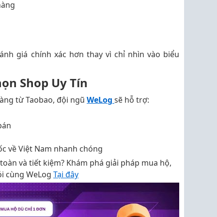
hàng
nh giá chính xác hơn thay vì chỉ nhìn vào biểu
ọn Shop Uy Tín
àng từ Taobao, đội ngũ
WeLog
sẽ hỗ trợ:
bán
c về Việt Nam nhanh chóng
oàn và tiết kiệm? Khám phá giải pháp mua hộ,
gói cùng WeLog
Tại đây