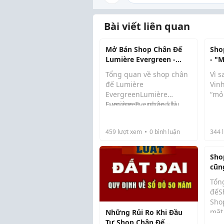
Bài viết liên quan
Mở Bán Shop Chân Đế
Sho
Lumière Evergreen -
- "
Phân Khu Cao Cấp
Khu
Tổng quan về shop chân
Vì 
Vinhomes Smart City
đế Lumière
Vin
EvergreenLumière
“mỏ 
Evergreen – phân khu
Lumière Evergreen là
Ngu
cao cấp hiếm hoi tại
phân khu căn hộ cao cấp
định
Vinhomes Smart City
do Masterise Homes phát
mô l
459
lượt xem
0
bình luận
344
l
triển, tọa lạc tron...
Các 
Sho
Vin
cũn
thư
(thự
theo
Tổn
khép
đếS
Shop
mặt
Những Rủi Ro Khi Đầu
dịch
Tư Shop Chân Đế