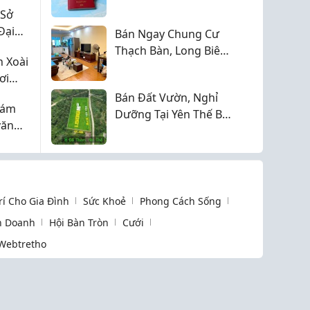
Mức lương Kỹ sư Nhật
 Sở
Bản năm 2026 có gì
Đại
Bán Ngay Chung Cư
thay đổi?
Thạch Bàn, Long Biên
 Xoài
70m2, 2pn, 2vs Chỉ 4,2
ơi
Tỷ (Sổ Sẵn Giao Dịch)
Bán Đất Vườn, Nghỉ
Khám
Dưỡng Tại Yên Thế Bắc
văn
Giang Rộng Gần
1.600m2
Trí Cho Gia Đình
Sức Khoẻ
Phong Cách Sống
h Doanh
Hội Bàn Tròn
Cưới
Webtretho