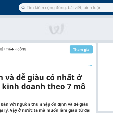
Tham gia
HIỆP THÀNH CÔNG
 và dễ giàu có nhất ở
y kinh doanh theo 7 mô
 bán với nguồn thu nhập ổn định và dễ giàu
đại lý. Vậy ở nước ta mà muốn làm giàu từ đại