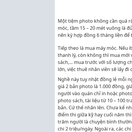
Một tiệm photo không cần quá r
móc, tầm 15 – 20 mét vuông là đủ
nên ký hợp đồng 6 tháng liền để 
Tiếp theo là mua máy móc. Nếu í
thanh lý, còn không thì mua mới v
sách,... mua trước với số lượng c
lớn, việc thuê nhân viên sẽ lấy đi
Nghề này tuy nhặt đồng lẻ mỗi n
giá 2 bản photo là 1.000 đồng, gi
người vào quán chỉ in hoặc photo 
photo sách, tài liệu từ 10 – 100 
bản. Cứ thế nhân lên. Chưa kể 
điểm thi giữa kỹ hay cuối năm thì
trăm người là chuyện bình thường
chi 2 triệu/ngày. Ngoài ra, các ch