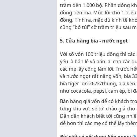
trăm đến 1.000 bộ. Phần đông kh
đồng tiền mã. Mức lời cho 1 triệ
đồng. Tính ra, mặc dù kinh tế 
cũng “bỏ túi” cỡ trăm triệu sau m
5. Cửa hàng bia - nước ngọt
Với số vốn 100 triệu đồng thì c
yếu là bán lẻ và bán lại cho các
các mẹ lấy công làm lời. Trước hế
và nước ngọt rất nặng vốn, bia 3
bia tiger lon 267k/thùng, bia ken
như cocacola, pepsi, cam ép, bí đao
Bán bằng giá vốn để có khách tron
từng khu vực sẽ tới chào giá cho 
Dần dần khách biết tới cũng nhiề
dễ hơn thì các mẹ có thể lấy thê
Bài viết có nội dung liên quan:
(
N