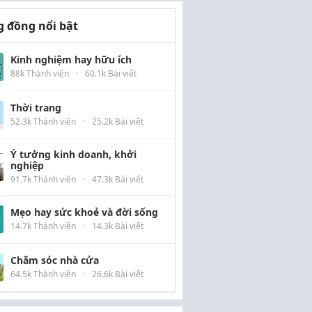
 đồng nổi bật
Kinh nghiệm hay hữu ích
88k Thành viên
·
60.1k Bài viết
Thời trang
52.3k Thành viên
·
25.2k Bài viết
Ý tưởng kinh doanh, khởi
nghiệp
91.7k Thành viên
·
47.3k Bài viết
Mẹo hay sức khoẻ và đời sống
14.7k Thành viên
·
14.3k Bài viết
Chăm sóc nhà cửa
64.5k Thành viên
·
26.6k Bài viết