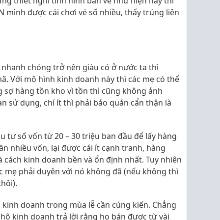
ng thiết nghĩ tình hình bán vé như hiện nay thì
N mình được cái chơi vé số nhiều, thấy trúng liên
 nhanh chóng trở nên giàu có ở nước ta thì
ã. Với mô hình kinh doanh này thì các mẹ có thể
ông sợ hàng tồn kho vì tồn thì cũng không ảnh
 sử dụng, chí ít thì phải bảo quản cẩn thận là
u tư số vốn từ 20 – 30 triệu ban đầu để lấy hàng
n nhiều vốn, lại được cái ít cạnh tranh, hàng
 cách kinh doanh bền và ổn định nhất. Tuy nhiên
ác mẹ phải duyên với nó không đã (nếu không thì
hôi).
c kinh doanh trong mùa lễ cần cúng kiến. Chẳng
hộ kinh doanh trả lời rằng họ bán được từ vài