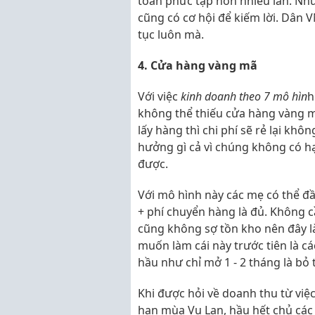
toán phức tạp hơn nhiều lần. Như
cũng có cơ hội để kiếm lời. Dân V
tục luôn mà.
4. Cửa hàng vàng mã
Với việc
kinh doanh theo 7 mô hìn
h
không thể thiếu cửa hàng vàng m
lấy hàng thì chi phí sẽ rẻ lại kh
hưởng gì cả vì chúng không có hạn
được.
Với mô hình này các mẹ có thể đầ
+ phí chuyển hàng là đủ. Không cầ
cũng không sợ tồn kho nên đây là
muốn làm cái này trước tiên là c
hầu như chỉ mở 1 - 2 tháng là bỏ t
Khi được hỏi về doanh thu từ việ
hạn mùa Vu Lan, hầu hết chủ các 