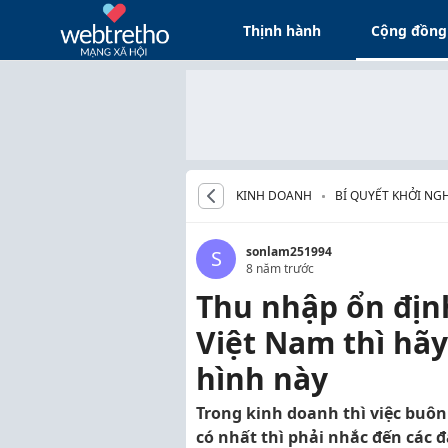
Thịnh hành
Cộng đồng
KINH DOANH
BÍ QUYẾT KHỞI NG
sonlam251994
S
8 năm trước
Thu nhập ổn định
Việt Nam thì hã
hình này
Trong kinh doanh thì việc buôn
có nhất thì phải nhắc đến các 