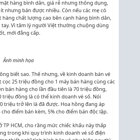
 mặt hàng bình dân, giá rẻ nhưng thông dụng,
ãi ít nhưng bán được nhiều. Còn nếu các mẹ có
ặt hàng chất lượng cao bên cạnh hàng bình dân,
h tay. Vì tâm lý người Việt thường chuộng dùng
ốt, mới đẳng cấp.
Ảnh minh họa
ông biết sao. Thế nhưng, về kinh doanh bán vé
t cọc 25 triệu đồng cho 1 máy bán hàng cùng các
iền bán hàng cho lần đầu tiên là 70 triệu đồng,
0 triệu đồng là có thể kinh doanh vé số. Nói
 triệu trở lên là đã được. Hoa hồng đang áp
 cho điểm bán kèm, 5% cho điểm bán độc lập.
n ở TP HCM, cho rằng mức chiếc khấu này thấp
ống trong khi quy trình kinh doanh vé số điện