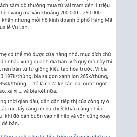
ách sắm đồ thường mua từ vài trăm đến 1 triệu
u tiền vàng mã vào khoảng 200.000 – 250.000
khó khăn nhưng mỗi hộ kinh doanh ở phố Hàng Mã
ùa lễ Vu Lan.
ác mẹ có thể mở được cửa hàng nhỏ, mục đích chủ
 quán nhậu xung quanh địa bàn. Với quy mô này thì
t nên bán từ từ giống kiểu tạp hóa trước. Vì bia
33 197k/thùng, bia saigon xanh lon 265k/thùng,
 354k/thùng,... đó là chưa kể các loại nước ngọt
, xá xị,... và bia két nữa.
g thời gian đầu, dần dần tiếp thị của công ty ở
các mẹ, lấy càng nhiều chiết khấu càng nhiều.
u, khi đó bán buôn vào nề nếp và vốn cũng xoay
m để bán.
hững nghề kiếm lời tiền triệu mỗi ngày nhờ vào