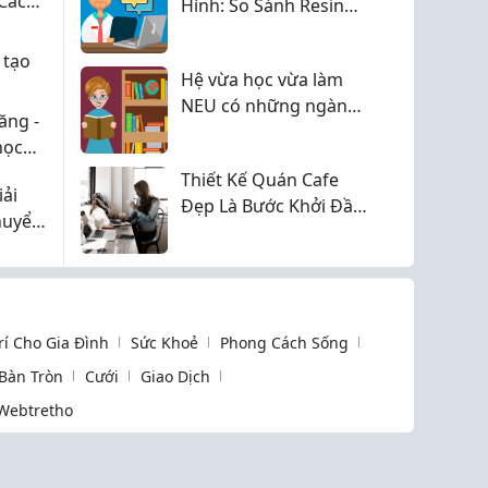
 Cách
Hình: So Sánh Resin
ả
SLA Và FDM 2026
 tạo
Hệ vừa học vừa làm
NEU có những ngành
ăng -
nào 2026?
học
Thiết Kế Quán Cafe
iải
Đẹp Là Bước Khởi Đầu
huyển
Cho Một Quán Kinh
mọi
Doanh Thành Công
Trí Cho Gia Đình
Sức Khoẻ
Phong Cách Sống
 Bàn Tròn
Cưới
Giao Dịch
Webtretho