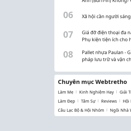
Ảnh (Burn-in) Không?
Phòng Tránh Hiệu Qu
0
6
Xã hội cần người sáng
0
7
Giá đỡ điện thoại đa n
Phụ kiện tiện ích cho 
tập, làm việc và giải trí
0
8
Pallet nhựa Paulan - G
pháp lưu trữ và vận c
hàng hóa bền bỉ cho 
doanh nghiệp
Chuyên mục Webtretho
Làm Mẹ
Kinh Nghiệm Hay
Giải 
Làm Đẹp
Tâm Sự
Reviews
Hội
Câu Lạc Bộ & Hội Nhóm
Ngôi Nhà 