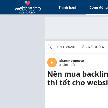
Thịnh hành
Cộng đồng
KINH DOANH
BÍ QUYẾT KHỞI NG
phammoonmoon
P
8 năm trước
Nên mua backlin
thì tốt cho webs