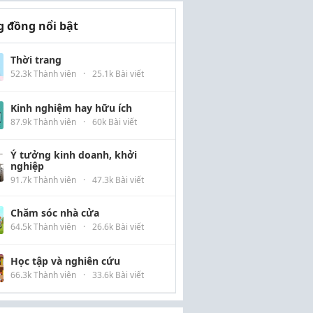
 đồng nổi bật
Thời trang
52.3k Thành viên
·
25.1k Bài viết
Kinh nghiệm hay hữu ích
87.9k Thành viên
·
60k Bài viết
Ý tưởng kinh doanh, khởi
nghiệp
91.7k Thành viên
·
47.3k Bài viết
Chăm sóc nhà cửa
64.5k Thành viên
·
26.6k Bài viết
Học tập và nghiên cứu
66.3k Thành viên
·
33.6k Bài viết