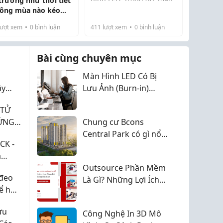
 trường như thời tiết
hình LED 3840Hz cho
hông mùa nào kéo
hình ảnh mượt hơn,
 chu kỳ là ra
ượt xem
0
bình luận
411
lượt xem
0
bình luận
giảm hiện tượng nhấp
nháy khi quay phim,
chụp ảnh và phù hợp
Bài cùng chuyên mục
vớ...
Màn Hình LED Có Bị
ây
Lưu Ảnh (Burn-in)
Không? Cách Phòng
 TỬ
Tránh Hiệu Quả
ỨNG
Chung cư Bcons
Y!
Central Park có gì nổi
CK -
bật?
á
óng
Outsource Phần Mềm
đeo
2026
Là Gì? Những Lợi Ích
để hợp
Doanh Nghiệp Không
Nên Bỏ Qua
ưu
Công Nghệ In 3D Mô