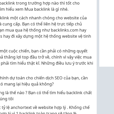
backlink trong trường hợp nào thì tốt cho
ìm hiểu xem Mua backlink là gì nhé.
cklink một cách nhanh chóng cho website của
à cung cấp. Bạn có thể liên hệ trực tiếp chủ
bạn mua qua hệ thống như backlinks.com hay
s hay đi xây dựng một hệ thống website vệ tinh
một cuộc chiến, bạn cần phải có những quyết
 thắng lợi top đầu trở về, chính vì vậy việc mua
hải tìm hiểu thật kĩ. Những điều lưu ý trước khi
 chính dự toán cho chiến dịch SEO của bạn, cần
có mang lại hiệu quả không?
ng là thế nào ? Bạn có thể tìm hiểu backlink chất
húng tôi
tỷ lệ anchortext về website hợp lý . Khống chế
hợp lý vì 1 backlink toàn trang sẽ tăng %