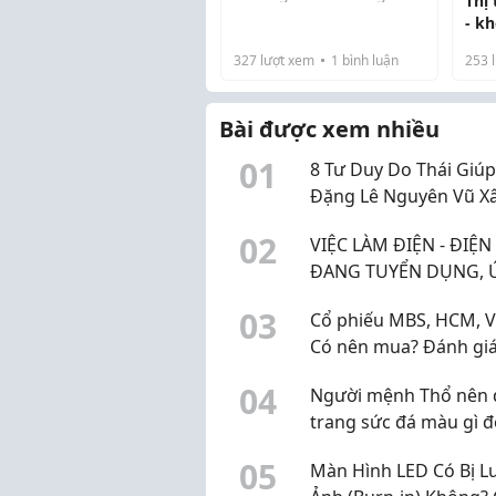
Thị
hai lựa chọn: xây dựng
- k
đội SEO nội bộ hay hợp
dài mãi biết
tác với công ty SEO
327
lượt xem
1
bình luận
253
l
tiền
website bên ngoài. Đây
không chỉ đơn thuần là
Bài được xem nhiều
quyết định về chi p...
0
1
8 Tư Duy Do Thái Giúp
Đặng Lê Nguyên Vũ X
Dựng Đế Chế Tỷ Đô
0
2
VIỆC LÀM ĐIỆN - ĐIỆN
ĐANG TUYỂN DỤNG, 
TUYỂN NGAY HÔM NA
0
3
Cổ phiếu MBS, HCM, V
Có nên mua? Đánh gi
KQKD quý 2 và dự ph
0
4
Người mệnh Thổ nên 
lợi nhuận quý 3 năm 
trang sức đá màu gì 
phong thủy?
0
5
Màn Hình LED Có Bị L