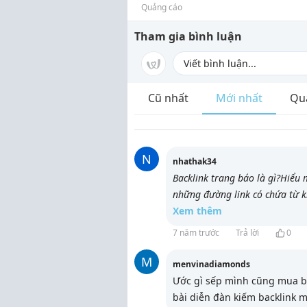
Quảng cáo
Tham gia bình luận
Cũ nhất
Mới nhất
Qu
N
nhathak34
Backlink trang báo là gì?
Hiểu m
những đường link có chứa từ 
Xem thêm
7 năm trước
Trả lời
0
M
menvinadiamonds
Ước gì sếp mình cũng mua ba
bài diễn đàn kiếm backlink 