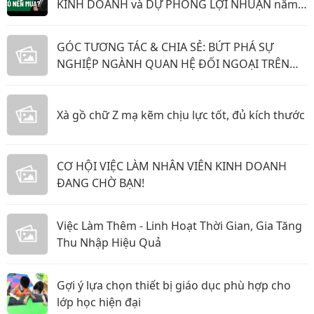
KINH DOANH và DỰ PHÓNG LỢI NHUẬN năm
2026 & 2027
GÓC TƯƠNG TÁC & CHIA SẺ: BỨT PHÁ SỰ
NGHIỆP NGÀNH QUAN HỆ ĐỐI NGOẠI TRÊN
TIMVIEC365!
Xà gồ chữ Z mạ kẽm chịu lực tốt, đủ kích thước
CƠ HỘI VIỆC LÀM NHÂN VIÊN KINH DOANH
ĐANG CHỜ BẠN!
Việc Làm Thêm - Linh Hoạt Thời Gian, Gia Tăng
Thu Nhập Hiệu Quả
Gợi ý lựa chọn thiết bị giáo dục phù hợp cho
lớp học hiện đại