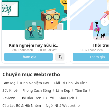
Kinh nghiệm hay hữu íc...
Thời tr
88k Thành viên
·
60.1k Bài viết
52.3k Thành viên
·
Tham gia
Tham gia
Chuyên mục Webtretho
Làm Mẹ
Kinh Nghiệm Hay
Giải Trí Cho Gia Đình
Sức Khoẻ
Phong Cách Sống
Làm Đẹp
Tâm Sự
Reviews
Hội Bàn Tròn
Cưới
Giao Dịch
Câu Lạc Bộ & Hội Nhóm
Ngôi Nhà Webtretho