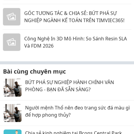
GÓC TƯƠNG TÁC & CHIA SẺ: BỨT PHÁ SỰ
NGHIỆP NGÀNH KẾ TOÁN TRÊN TIMVIEC365!
Công Nghệ In 3D Mô Hình: So Sánh Resin SLA
Và FDM 2026
Bài cùng chuyên mục
BỨT PHÁ SỰ NGHIỆP HÀNH CHÍNH VĂN
PHÒNG - BẠN ĐÃ SẴN SÀNG?
Người mệnh Thổ nên đeo trang sức đá màu gì
để hợp phong thủy?
Chia sẻ kinh nghiệm tại Bcons Central Park