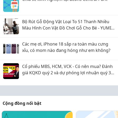
Bộ Rút Gỗ Động Vật Loại To 51 Thanh Nhiều
Màu Hình Con Vật Đồ Chơi Gỗ Cho Bé - YUMI
TOYS
Các mẹ ơi, iPhone 18 sắp ra toàn màu cưng
xỉu, có mom nào đang hóng như em không?
Cổ phiếu MBS, HCM, VCK - Có nên mua? Đánh
giá KQKD quý 2 và dự phóng lợi nhuận quý 3
năm 2026
Cộng đồng nổi bật