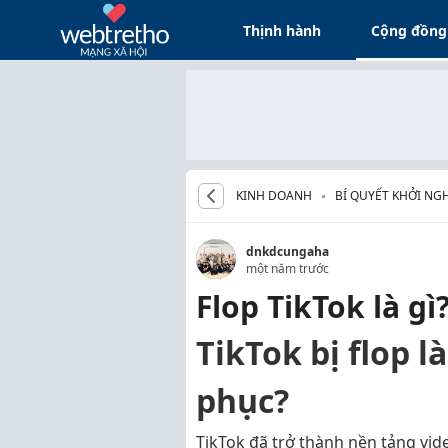
Thịnh hành
Cộng đồng
KINH DOANH
BÍ QUYẾT KHỞI NG
dnkdcungaha
một năm trước
Flop TikTok là gì
TikTok bị flop l
phục?
TikTok đã trở thành nền tảng vi