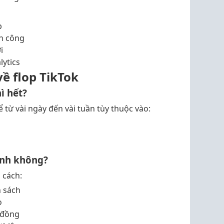
p
nh công
i
lytics
ề flop TikTok
ì hết?
ể từ vài ngày đến vài tuần tùy thuộc vào:
anh không?
 cách:
h sách
o
 đồng