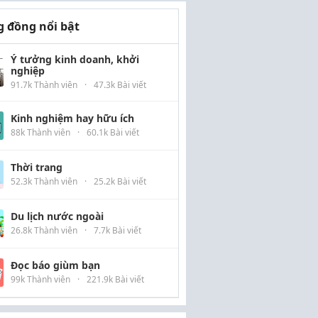
 đồng nổi bật
Ý tưởng kinh doanh, khởi
nghiệp
91.7k Thành viên
·
47.3k Bài viết
Kinh nghiệm hay hữu ích
88k Thành viên
·
60.1k Bài viết
Thời trang
52.3k Thành viên
·
25.2k Bài viết
Du lịch nước ngoài
26.8k Thành viên
·
7.7k Bài viết
Đọc báo giùm bạn
99k Thành viên
·
221.9k Bài viết