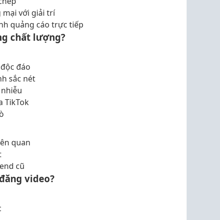
 chép
ại với giải trí
ánh quảng cáo trực tiếp
ng chất lượng?
 độc đáo
h sắc nét
 nhiễu
a TikTok
ò
iên quan
t
rend cũ
 đăng video?
c