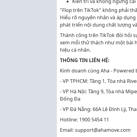
Kiên trì và không ngừng cải
"Flop trên TikTok" không phải thấ
Hiểu rõ nguyên nhân và áp dụng 
phát triển nội dung chất lượng v
Thành công trên TikTok đòi hỏi s
xem mỗi thử thách như một bài h
hiệu cá nhân.
THÔNG TIN LIÊN HỆ:
Kinh doanh cùng Aha - Powered
- VP TPHCM: Tầng 1, Tòa nhà Rive
- VP Hà Nội: Tầng 9, Tòa nhà Mip
Đống Đa
- VP Đà Nẵng: 66A Lê Đình Lý, Th
Hotline: 1900 5454 11
Email: support@ahamove.com