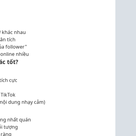
ờ khác nhau
ân tích
a follower"
 online nhiều
ác tốt?
tích cực
 TikTok
 nội dung nhạy cảm)
ung nhất quán
ối tượng
 ràng