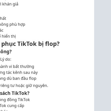
i khán giả
hất
không phù hợp
ác
 hiển thị
phục TikTok bị flop?
hông?
Lý do:
 hành vi bất thường
ng tác kênh sau này
háng dù ban đầu flop
riêng tư hoặc giữ nguyên.
 sách TikTok?
ộng đồng TikTok
kTok cung cấp