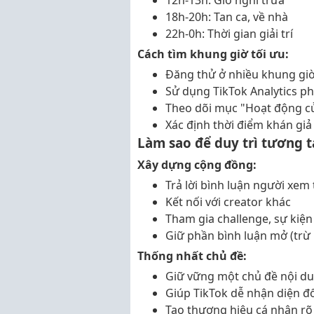
12h-13h: Giờ nghỉ trưa
18h-20h: Tan ca, về nhà
22h-0h: Thời gian giải trí
Cách tìm khung giờ tối ưu:
Đăng thử ở nhiều khung gi
Sử dụng TikTok Analytics ph
Theo dõi mục "Hoạt động củ
Xác định thời điểm khán giả
Làm sao để duy trì tương t
Xây dựng cộng đồng:
Trả lời bình luận người xem 
Kết nối với creator khác
Tham gia challenge, sự kiện
Giữ phần bình luận mở (trừ
Thống nhất chủ đề:
Giữ vững một chủ đề nội d
Giúp TikTok dễ nhận diện đ
Tạo thương hiệu cá nhân rõ