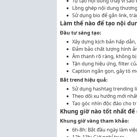
Tự tạo nội dung thay vì sao
Lồng ghép nội dung thương m
Sử dụng bio để gắn link, tr
Làm thế nào để tạo nội du
Đầu tư sáng tạo:
Xây dựng kịch bản hấp dẫn,
Đảm bảo chất lượng hình ản
Âm thanh rõ ràng, không bị
Tận dụng hiệu ứng, filter củ
Caption ngắn gọn, gây tò m
Bắt trend hiệu quả:
Sử dụng hashtag trending l
Theo dõi xu hướng mới nhấ
Tạo góc nhìn độc đáo cho t
Khung giờ nào tốt nhất để
Khung giờ vàng tham khảo:
6h-8h: Bắt đầu ngày làm việ