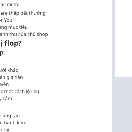
đặc điểm:
hare thấp bất thường
or You"
ợng mục tiêu
anh thu của chủ shop
ị flop?
p:
gười khác
ến giá tiền
uyền
 một cách lộ liễu
ạy cảm
 sáng tạo
m thanh kém
 tại