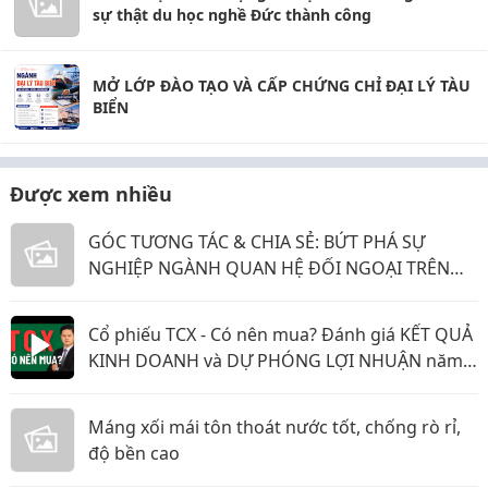
sự thật du học nghề Đức thành công
MỞ LỚP ĐÀO TẠO VÀ CẤP CHỨNG CHỈ ĐẠI LÝ TÀU
BIỂN
Được xem nhiều
GÓC TƯƠNG TÁC & CHIA SẺ: BỨT PHÁ SỰ
NGHIỆP NGÀNH QUAN HỆ ĐỐI NGOẠI TRÊN
TIMVIEC365!
Cổ phiếu TCX - Có nên mua? Đánh giá KẾT QUẢ
KINH DOANH và DỰ PHÓNG LỢI NHUẬN năm
2026 & 2027
Máng xối mái tôn thoát nước tốt, chống rò rỉ,
độ bền cao