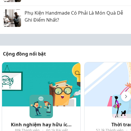
Phụ Kiện Handmade Có Phải Là Món Quà Dễ
Ghi Điểm Nhất?
Cộng đồng nổi bật
Kinh nghiệm hay hữu íc...
Thời tr
88k Thành viên
·
60.1k Bài viết
52.3k Thành viên
·