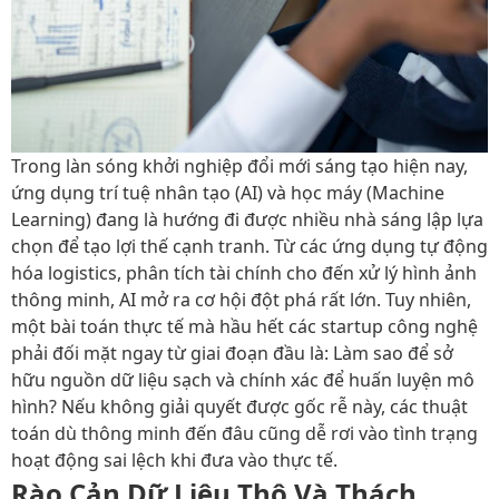
Trong làn sóng khởi nghiệp đổi mới sáng tạo hiện nay,
ứng dụng trí tuệ nhân tạo (AI) và học máy (Machine
Learning) đang là hướng đi được nhiều nhà sáng lập lựa
chọn để tạo lợi thế cạnh tranh. Từ các ứng dụng tự động
hóa logistics, phân tích tài chính cho đến xử lý hình ảnh
thông minh, AI mở ra cơ hội đột phá rất lớn. Tuy nhiên,
một bài toán thực tế mà hầu hết các startup công nghệ
phải đối mặt ngay từ giai đoạn đầu là: Làm sao để sở
hữu nguồn dữ liệu sạch và chính xác để huấn luyện mô
hình? Nếu không giải quyết được gốc rễ này, các thuật
toán dù thông minh đến đâu cũng dễ rơi vào tình trạng
hoạt động sai lệch khi đưa vào thực tế.
Rào Cản Dữ Liệu Thô Và Thách