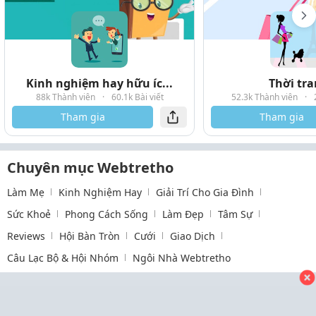
Kinh nghiệm hay hữu íc...
Thời tr
88k Thành viên
·
60.1k Bài viết
52.3k Thành viên
·
Tham gia
Tham gia
Chuyên mục Webtretho
Làm Mẹ
Kinh Nghiệm Hay
Giải Trí Cho Gia Đình
Sức Khoẻ
Phong Cách Sống
Làm Đẹp
Tâm Sự
Reviews
Hội Bàn Tròn
Cưới
Giao Dịch
Câu Lạc Bộ & Hội Nhóm
Ngôi Nhà Webtretho