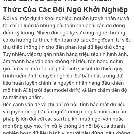
Thức Của Các Đội Ngũ Khởi Nghiệp
Đối với một dự án khởi nghiệp, nguồn lực về nhân sự và
tài chính luôn là những bài toán cần phải cân đo đong
đếm kỹ lưỡng. Nhiều đội ngũ kỹ sư công nghệ thường
có xu hướng tự thực hiện toàn bộ các công đoạn, từ việc
thu thập thông tin cho đến phân loại dữ liệu thủ công.
Tuy nhiên, việc tự gắn nhãn hàng triệu tệp tin hình ảnh,
âm thanh hay văn bản không chỉ tiêu tốn hàng nghìn
giờ làm việc mà còn dễ phát sinh sai sót do thiếu quy
trình kiểm định chuyên nghiệp. Sự bất nhất trong dữ
liệu huấn luyện chính là nguyên nhân hàng đầu khiến
mô hình AI bị trôi dạt (model drift) và làm chậm tiến độ
ra mắt sản phẩm.
Bên cạnh vấn đề về chi phí cơ hội, tính bảo mật dữ liệu
và quyền riêng tư của người dùng cũng là một rào cản
pháp lý lớn đối với các startup khi muốn gọi vốn hoặc
mở rộng quy mô. Khi xử lý thông tin nội bộ của doanh
nghiệp hoặc dữ liệu hành vi người tiêu dùng, nếu không